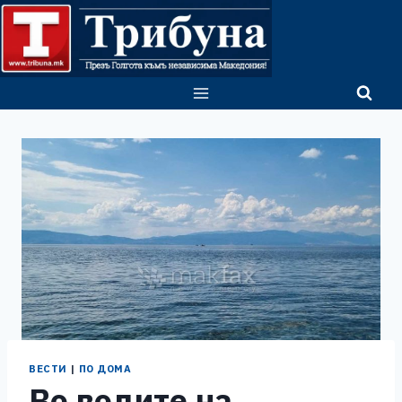
Skip
to
content
ВЕСТИ
|
ПО ДОМА
Во водите на