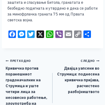
заштита и спасување Битола, гранатата е
k
безбедно подигната и утврдено е дека се работи
за минофрлачка граната 75 мм од Првата
светска војна.
F
M
T
X
W
Vi
E
C
S
a
e
wi
h
b
m
o
h
c
ss
tt
at
er
ai
p
ar
e
e
er
s
l
y
e
Навигација
ПРЕТХОДНО
СЛЕДНО
b
n
A
Li
Кривична против
Двајца уапсени во
o
g
p
n
на
поранешниот
Струмица: поднесена
o
er
p
k
напис
градоначалник на
кривична пријава,
k
Струмица и уште
расчистено
четири лица за
разбојништвото
несовесно работење,
злоупотреба на