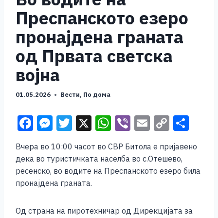
Преспанското езеро
пронајдена граната
од Првата светска
војна
01.05.2026
Вести
,
По дома
F
M
T
X
W
Vi
E
C
S
a
e
wi
h
b
m
o
h
Вчера во 10:00 часот во СВР Битола е пријавено
c
ss
tt
at
er
ai
p
ar
дека во туристичката населба во с.Отешево,
e
e
er
s
l
y
e
ресенско, во водите на Преспанското езеро била
b
n
A
Li
пронајдена граната.
o
g
p
n
Од страна на пиротехничар од Дирекцијата за
o
er
p
k