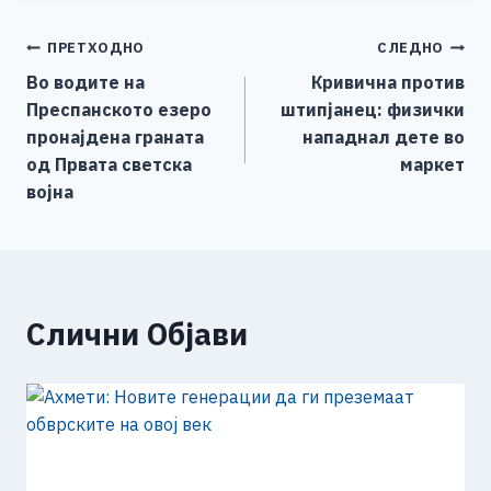
e
e
er
s
l
y
e
Навигација
ПРЕТХОДНО
СЛЕДНО
b
n
A
Li
Во водите на
Кривична против
o
g
p
n
на
Преспанското езеро
штипјанец: физички
o
er
p
k
напис
пронајдена граната
нападнал дете во
k
од Првата светска
маркет
војна
Слични Објави