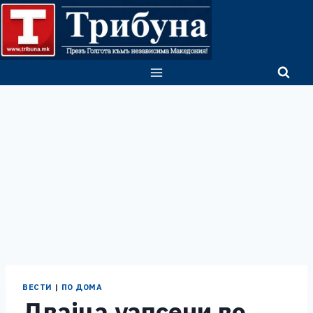
Skip
to
content
ВЕСТИ
|
ПО ДОМА
Двајца уапсени во