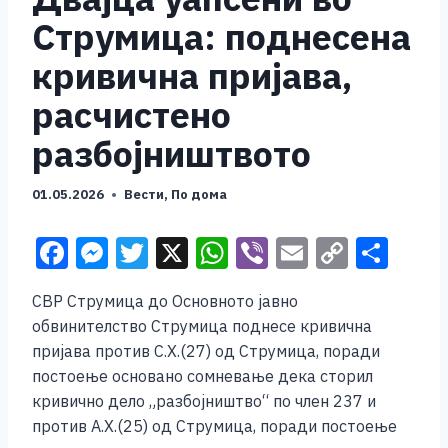
Струмица: поднесена
кривична пријава,
расчистено
разбојништвото
01.05.2026
Вести
,
По дома
F
M
T
X
W
Vi
E
C
S
a
e
wi
h
b
m
o
h
СВР Струмица до Основното јавно
c
ss
tt
at
er
ai
p
ar
обвинителство Струмица поднесе кривична
e
e
er
s
l
y
e
пријава против С.Х.(27) од Струмица, поради
b
n
A
Li
постоење основано сомневање дека сторил
кривично дело „разбојништво“ по член 237 и
o
g
p
n
против А.Х.(25) од Струмица, поради постоење
o
er
p
k