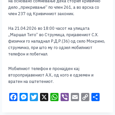
на основано сомневање дека сторил кривично
k
дело „прикривање“ по член 261, а во врска со
член 237 од Кривичниот законик.
На 21.04.2026 во 18:00 часот на улицата
„Маршал Тито“ во Струмица, пријавениот С.Х.
физички го нападнал Р.Д.Р.(36) од село Мокрино,
струмичко, при што му го одзел мобилниот
телефон и побегнал.
Мобилниот телефон е пронајден кај
второпријавениот А.Х., од кого е одземен и
вратен на оштетениот.
F
M
T
X
W
Vi
E
C
S
a
e
wi
h
b
m
o
h
c
ss
tt
at
er
ai
p
ar