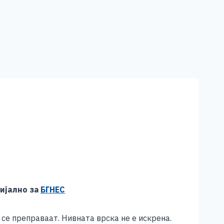
ијално за
БГНЕС
 се преправаат. Нивната врска не е искрена.