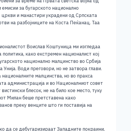
биени за време на Првата светска војна од
и емисии за бугарското национално
те цркви и манастири украдени од Српската
ртви на разбојниците на Коста Пеќанац. Таа
ционалистот Воислав Коштуница ми изгледаа
а политика, како екстремен националист кој
бугарското национално малцинство во Србија
а Унија. Води преговори, но не затвора глави.
на националните малцинства, но во пракса
ата администрација и во Националниот совет
истински блесок, не на било кое место, туку
алот Милан беше претставена како
рванов преку венците што ги поставија на
ако да се дебугаризираат Западните покраини,