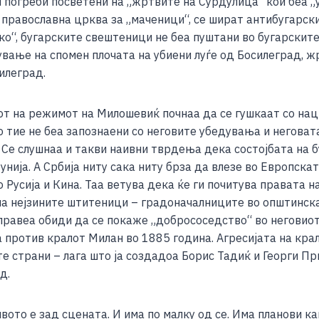
погреби посветени на „жртвите на Сурдулица“ кои беа „у
 православна црква за „маченици“, се шират антибугарск
ско“, бугарските свештеници не беа пуштани во бугарски
вање на спомен плочата на убиени луѓе од Босилеград, ж
илеград.
дот на режимот на Милошевиќ почнаа да се гушкаат со на
о тие не беа запознаени со неговите убедувања и неговат
 Се слушнаа и такви наивни тврдења дека состојбата на 
унија. А Србија ниту сака ниту брза да влезе во Европскат
со Русија и Кина. Таа ветува дека ќе ги почитува правата 
 на нејзините штитеници – градоначалниците во општинск
авеа обиди да се покаже „добрососедство“ во неговиот в
та против кралот Милан во 1885 година. Агресијата на кр
те страни – лага што ја создадоа Борис Тадиќ и Георги П
д.
вото е зад сцената. И има по малку од се. Има планови к