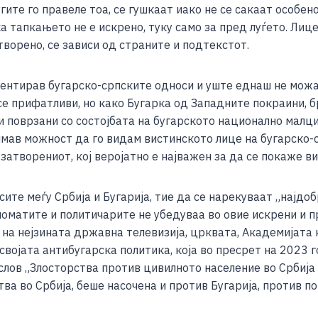
ите го правеле тоа, се гушкаат иако не се сакаат особено
ка тапкањето не е искрено, туку само за пред луѓето. Лиц
ворено, се зависи од страните и подтекстот.
ентирав бугарско-српските односи и уште еднаш не можам
се прифатливи, но како Бугарка од Западните покраини, б
и поврзани со состојбата на бугарското национално малци
 имав можност да го видам вистинското лице на бугарско-
затворениот, кој веројатно е најважен за да се покаже в
сите меѓу Србија и Бугарија, тие да се нарекуваат „најдо
оматите и политичарите не убедуваа во овие искрени и пр
ш на нејзината државна телевизија, црквата, Академијата 
својата антибугарска политика, која во пресрет на 2023 г
слов „Злосторства против цивилното население во Србија 
ва во Србија, беше насочена и против Бугарија, против п