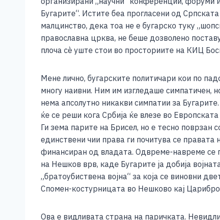
организирани „научни“ конференции, форуми и 
Бугарите“. Истите беа прогласени од Српската
малцинство, дека тоа не е бугарско туку „шоп
православна црква, не беше дозволено поставу
плоча сѐ уште стои во просториите на КИЦ Бос
Мене лично, бугарските политичари кои по па
многу наивни. Ним им изгледаше симпатичен, н
нема апсолутно никакви симпатии за Бугарите.
ќе се реши кога Србија ќе влезе во Европската 
Ги зема парите на Брисел, но е тесно поврзан 
единствени чии права ги почитува се правата
финансиран од владата. Одвреме-навреме се пр
на Нешков врв, каде Бугарите ја добија војна
„братоубиствена војна“ за која се виновни две
Спомен-костурницата во Нешково кај Царибро
Ова е видливата страна на паричката. Невидли