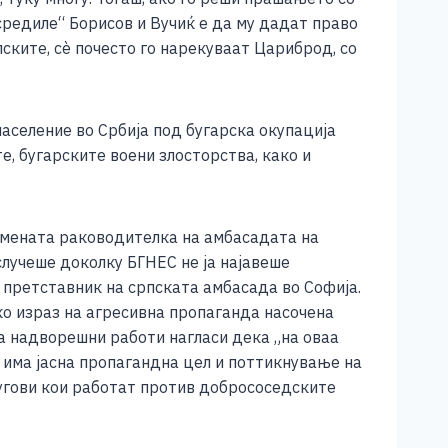
средиле“ Борисов и Вучиќ е да му дадат право
ските, сè почесто го нарекуваат Цариброд, со
аселение во Србија под бугарска окупација
е, бугарските воени злосторства, како и
емената раководителка на амбасадата на
случеше доколку БГНЕС не ја најавеше
 претставник на српската амбасада во Софија.
ко израз на агресивна пропаганда насочена
а надворешни работи нагласи дека „на оваа
 има јасна пропагандна цел и поттикнување на
угови кои работат против добрососедските