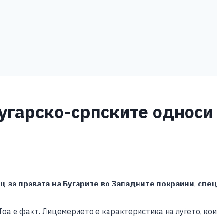
угарско-српските односи
S
h
ц за правата на Бугарите во Западните покраини
,
спец
ar
e
 Тоа е факт. Лицемерието е карактеристика на луѓето, кои