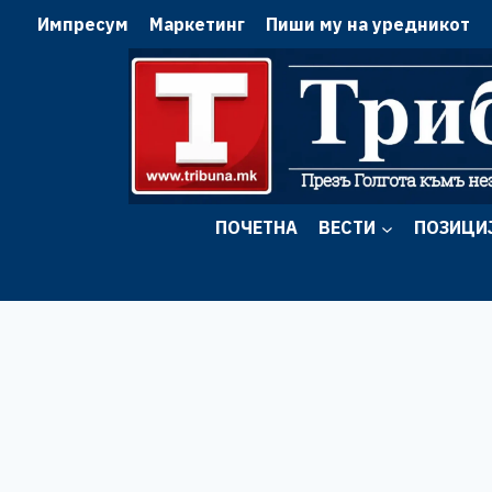
Skip
Импресум
Маркетинг
Пиши му на уредникот
to
content
ПОЧЕТНА
ВЕСТИ
ПОЗИЦИ