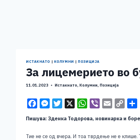
ИСТАКНАТО
|
КОЛУМНИ
|
ПОЗИЦИЈА
За лицемерието во б
11.01.2023
Истакнато
,
Колумни
,
Позиција
F
M
T
X
W
Vi
E
C
a
e
wi
h
b
m
o
Пишува: Зденка Тодорова, новинарка и боре
c
ss
tt
at
er
ai
p
e
e
er
s
l
y
Тие не се од вчера. И тоа тврдење не е клише.