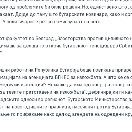
огу од проблемите би биле решени. Но, единствено што „
акаат. Дојде до таму што бугарските новинари, како и срп
 А политичарите ретко помислуваат на него.
от факултет во Белград „Злосторства против цивилното н
„имаше за цел да го открие бугарскиот геноцид врз Србит
“.
ешни работи на Република Бугарија беше повикана привр
мацијата на агенцијата БГНЕС за изложбата. А што ќе се 
 медиуми и агенции!? Немаше да има одговор, разговор со
за тезите претставени на изложбата“, дефинирајќи ги ка
седските односи во регионот. Бугарското Министерство з
т на новогодишните празници, насочени против Бугарија,
рање го прифаќаме како дел од агендата на одредени кр