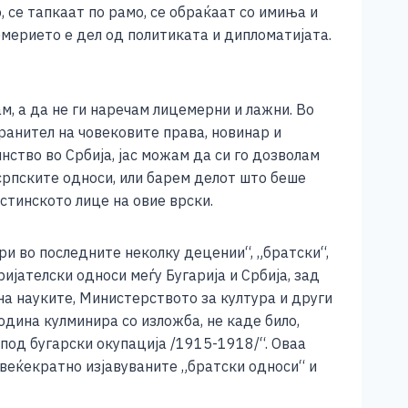
, се тапкаат по рамо, се обраќаат со имиња и
емерието е дел од политиката и дипломатијата.
, a да не ги наречам лицемерни и лажни. Во
ранител на човековите права, новинар и
нство во Србија, јас можам да си го дозволам
српските односи, или барем делот што беше
истинското лице на овие врски.
бри во последните неколку децении“, „братски“,
ијателски односи меѓу Бугарија и Србија, зад
на науките, Министерството за култура и други
одина кулминира со изложба, не каде било,
под бугарски окупација /1915-1918/“. Оваа
овеќекратно изјавуваните „братски односи“ и