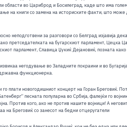
и области во Цариброд и Босилеград, каде што има голем
ње на книги со замена на историските факти, што може д
лосно неподготвени за разговори со Белград изјавија дек
како претседателката на бугарскиот парламент, Цецка Цач
пскиот парламент, Славица Џукиќ Дејановиќ, позната како
дизвикаа негодување во Западните покраини и во Бугариј
 државна функционерка.
 го плати новогодишниот концерт на Горан Бреговиќ. По
атенберг“ песната популарна во Србија, фалејќи го војник
јна. Против кого, ако не против нашите војници! А негови
раа на Бреговиќ со занесот на бедни отцеругатели
јко Борисов и Александар Вучиќ, кои не беа една или две