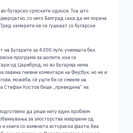
 во бугарско-српските односи. Тоа што
ајверојатно, со него Белград сака да им порача
 Пред камерите ќе се гушкаат со бугарски
 на Бугарите за 4.000 луѓе, училишта без
зиски програми за шопите, кои се
гари од Цариброд, но во Бугарија нема
а лавина гневни коментари на Фејсбук, но не и
гови, можеби, сè уште би се смееле на
 на Стефан Костов беше „преведена“ на
 подготвено да реши ниту еден проблем
 обвинувања за злосторства извршени од
о и книги со изменети историски факти, беа