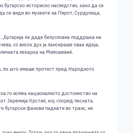
о бугарско историско наследство, како да се
а се види во музеите на Пирот, Сурдулица,
а „Бугарија ќе даде безусловна поддршка на
ева, со висок дух ја лансираше оваа идеја,
 личната лекарка на Милошевиќ.
а, по што имаше протест пред Народното
тоа го исмеа националното достоинство на
от Јеремија Крстиќ, кој, според песната,
те бугарски фанови паднати во транс, не
, туку многу. Тогаш, ако го реши прашањето со