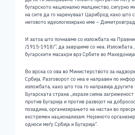
бугарското национално малцинство, сигурно мн
на сите да го нарекуваат Цариброд како што с
неговото идеологизирано име – Димитровград.
И затоа што почнавме со изложбата на Правни
/1915-1918/“, да завршиме со неа. Изложбата 
бугарските масакри врз Србите во Македонија
Во врска со ова во Министерството за надвор
Србија. Разговорот со неа е направен по инфор
изложбата, како што тоа го направија другите
Бугарската страна „изрази силна загриженост 
против Бугарија и против развојот на добросо
позадина, организирањето на настан во пресре
екстремен национализам. Нејзиното организи
односи меѓу Србија и Бугарија“.