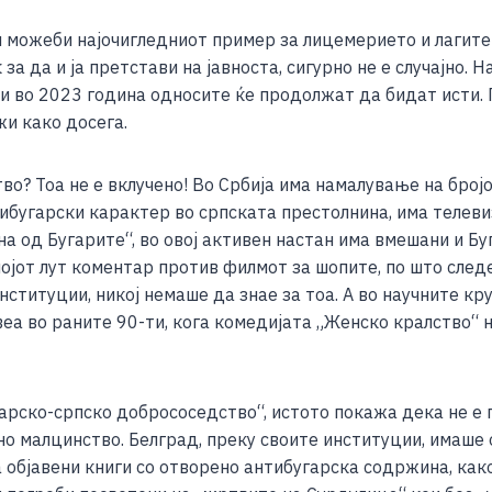
и можеби најочигледниот пример за лицемерието и лагите
а да и ја претстави на јавноста, сигурно не е случајно. Н
а и во 2023 година односите ќе продолжат да бидат исти.
жи како досега.
о? Тоа не е вклучено! Во Србија има намалување на бројот
тибугарски карактер во српската престолнина, има телеви
а од Бугарите“, во овој активен настан има вмешани и Бу
мојот лут коментар против филмот за шопите, по што следе
ституции, никој немаше да знае за тоа. А во научните кру
авеа во раните 90-ти, кога комедијата „Женско кралство“
арско-српско добрососедство“, истото покажа дека не е
но малцинство. Белград, преку своите институции, имаше
а објавени книги со отворено антибугарска содржина, как