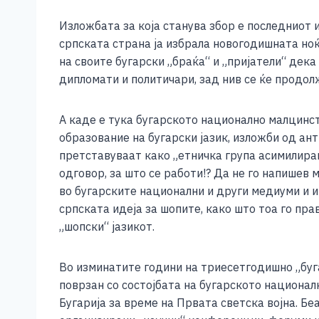
Изложбата за која станува збор е последниот 
српската страна ја избрала новогодишната ноќ з
на своите бугарски „браќа“ и „пријатели“ дек
дипломати и политичари, зад нив се ќе продол
А каде е тука бугарското национално малцинств
образование на бугарски јазик, изложби од ан
претставуваат како „етничка група асимилиран
одговор, за што се работи!? Да не го напишев 
во бугарските национални и други медиуми и ин
српската идеја за шопите, како што тоа го пр
„шопски“ јазикот.
Во изминатите години на триесетгодишно „буг
поврзан со состојбата на бугарското национал
Бугарија за време на Првата светска војна. Бе