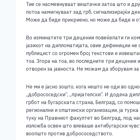
b
n
A
Li
Тие се насмевнуваат вештачки затоа што и друг
o
g
p
n
потоа намигнуваат зад грб, сигнализирајќи де
Може да биде прикриено, но може да биде и от
o
er
p
k
k
Во изминатите три децении повеќепати ги ком
јазикот на дипломатијата, овие дефиниции не 
публицист со огромен број текстови и извешта
тоа. Згора на тоа, во последните три децении
отворен за јавноста. Не можам да зборувам за 
Не ми е јасно зошто, кога нешто не оди во одно
„добрососедски“, „пријателски“. И додека дипл
грбот на бугарската страна, Белград, со помо
регионални и општински организации, ја турка 
туку на Правниот факултет во Белград, под на
изложба освен што влеваше антибугарски чувст
воопшто против добрососедството.