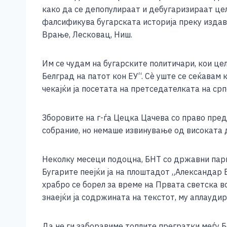
како да се депопулираат и дебугаризираат цел
фалсификува бугарската историја преку издава
Врање, Лесковац, Ниш.
Им се чудам на бугарските политичари, кои це
Белград на патот кон ЕУ“. Сè уште се сеќавам 
чекајќи ја посетата на претседателката на ср
Зборовите на г-ѓа Цецка Цачева со право пре
собрание, но немаше извинување од високата
Неколку месеци подоцна, БНТ со државни пари
Бугарите пеејќи ја на плоштадот „Александар Б
храбро се борел за време на Првата светска во
знаејќи ја содржината на текстот, му аплауди
Да не ги заборавиме топлите прегратки меѓу Бо