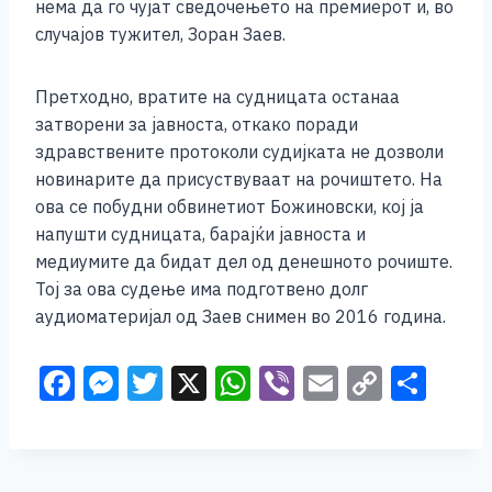
нема да го чујат сведочењето на премиерот и, во
случајов тужител, Зоран Заев.
Претходно, вратите на судницата останаа
затворени за јавноста, откако поради
здравствените протоколи судијката не дозволи
новинарите да присуствуваат на рочиштето. На
ова се побудни обвинетиот Божиновски, кој ја
напушти судницата, барајќи јавноста и
медиумите да бидат дел од денешното рочиште.
Тој за ова судење има подготвено долг
аудиоматеријал од Заев снимен во 2016 година.
F
M
T
X
W
Vi
E
C
S
a
e
wi
h
b
m
o
h
c
ss
tt
at
er
ai
p
ar
e
e
er
s
l
y
e