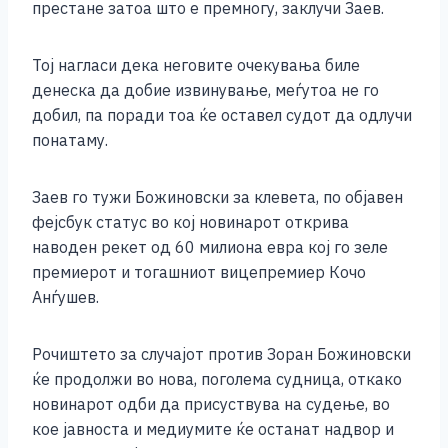
престане затоа што е премногу, заклучи Заев.
Тој нагласи дека неговите очекувања биле
денеска да добие извинување, меѓутоа не го
добил, па поради тоа ќе оставел судот да одлучи
понатаму.
Заев го тужи Божиновски за клевета, по објавен
фејсбук статус во кој новинарот открива
наводен рекет од 60 милиона евра кој го зеле
премиерот и тогашниот вицепремиер Кочо
Анѓушев.
Рочиштето за случајот против Зоран Божиновски
ќе продолжи во нова, поголема судница, откако
новинарот одби да присуствува на судење, во
кое јавноста и медиумите ќе останат надвор и