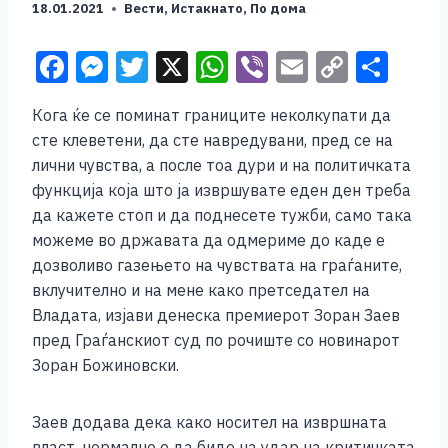
18.01.2021
Вести
,
Истакнато
,
По дома
F
M
T
X
W
Vi
E
C
S
a
e
wi
h
b
m
o
h
Кога ќе се поминат границите неколкупати да
c
ss
tt
at
er
ai
p
ar
сте клеветени, да сте навредувани, пред се на
e
e
er
s
l
y
e
лични чувства, а после тоа дури и на политичката
b
n
A
Li
функција која што ја извршувате еден ден треба
да кажете стоп и да поднесете тужби, само така
o
g
p
n
можеме во државата да одмериме до каде е
o
er
p
k
дозволиво газењето на чувствата на граѓаните,
k
вклучително и на мене како претседател на
Владата, изјави денеска премиерот Зоран Заев
пред Граѓанскиот суд по рочиште со новинарот
Зоран Божиновски.
Заев додава дека како носител на извршната
власт, нормално е да биде на удар на критичката