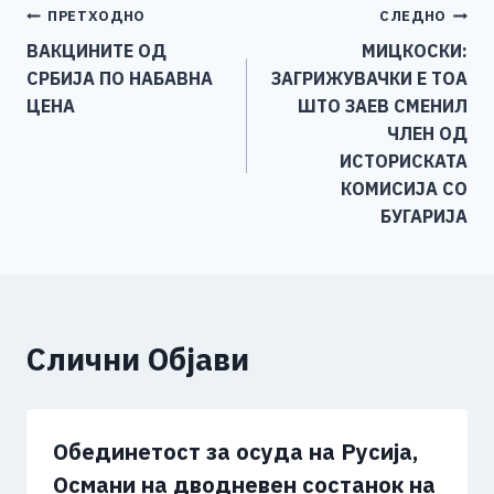
Навигација
ПРЕТХОДНО
СЛЕДНО
b
n
A
Li
ВАКЦИНИТЕ ОД
МИЦКОСКИ:
o
g
p
n
на
СРБИЈА ПО НАБАВНА
ЗАГРИЖУВАЧКИ Е ТОА
o
er
p
k
напис
ЦЕНА
ШТО ЗАЕВ СМЕНИЛ
k
ЧЛЕН ОД
ИСТОРИСКАТА
КОМИСИЈА СО
БУГАРИЈА
Слични Објави
Обединетост за осуда на Русија,
Османи на дводневен состанок на