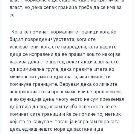
власт, но дека сепак граница треба да се има за
се.
-Кога ќе поминат нормалните граници кога ќе
бидат повредени чувствата, кога сте
исклеветени, кога сте навредени, кога вашите
деца се исправени да ве прашат зошто некој ве
кажува дека сте дел од рекет акција, дека сте
од криминална група, дека правите штета во
милионски суми на државата, или слично, ги
поминува границите. Верувам дека со личните
чекори коишто ги преземаме или не превземаме,
а во функција дека многу често не сум превземал
дејствија да поднесам тужба освен кога ќе се
поминат сите граници и ќе се помине тој мегник
којшто го кажувам, тогаш ја испраќам пораката
дека еднаш нешто мора да застане и да