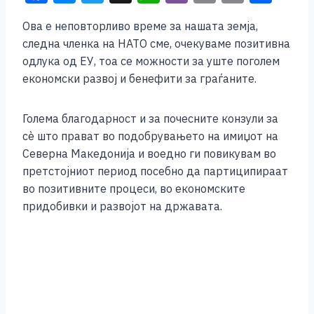
a
e
wi
h
b
m
o
h
Ова е неповторливо време за нашата земја,
c
ss
tt
at
er
ai
p
ar
следна членка на НАТО сме, очекуваме позитивна
e
e
er
s
l
y
e
одлука од ЕУ, тоа се можности за уште поголем
b
n
A
Li
економски развој и бенефити за граѓаните.
o
g
p
n
Голема благодарност и за почесните конзули за
o
er
p
k
сѐ што прават во подобрувањето на имиџот на
k
Северна Македонија и воедно ги повикувам во
претстојниот период посебно да партиципираат
во позитивните процеси, во економските
придобивки и развојот на државата.