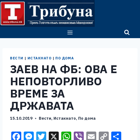
Skip
to
content
ВЕСТИ
|
ИСТАКНАТО
|
ПО ДОМА
ЗАЕВ НА ФБ: ОВА Е
НЕПОВТОРЛИВО
ВРЕМЕ ЗА
ДРЖАВАТА
15.10.2019
Вести
,
Истакнато
,
По дома
F
M
T
X
W
Vi
E
C
S