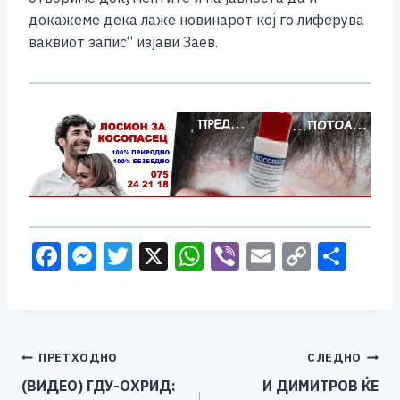
докажеме дека лаже новинарот кој го лиферува
ваквиот запис“ изјави Заев.
F
M
T
X
W
Vi
E
C
S
a
e
wi
h
b
m
o
h
c
ss
tt
at
er
ai
p
ar
e
e
er
s
l
y
e
Навигација
ПРЕТХОДНО
СЛЕДНО
b
n
A
Li
(ВИДЕО) ГДУ-ОХРИД:
И ДИМИТРОВ ЌЕ
o
g
p
n