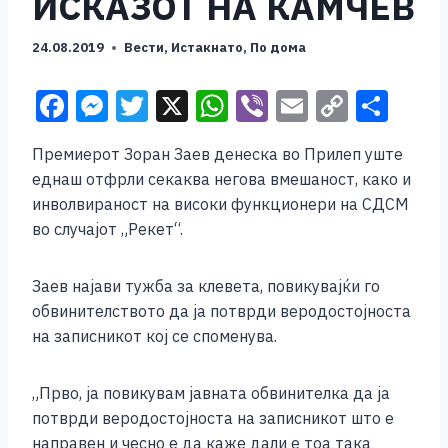
ИСКАЗОТ НА КАМЧЕВ
24.08.2019
Вести
,
Истакнато
,
По дома
F
M
T
X
W
Vi
E
C
S
a
e
wi
h
b
m
o
h
Премиерот Зоран Заев денеска во Прилеп уште
c
ss
tt
at
er
ai
p
ar
еднаш отфрли секаква негова вмешаност, како и
e
e
er
s
l
y
e
инволвираност на високи функционери на СДСМ
b
n
A
Li
во случајот „Рекет“.
o
g
p
n
Заев најави тужба за клевета, повикувајќи го
o
er
p
k
обвинителството да ја потврди веродостојноста
k
на записникот кој се споменува.
„Прво, ја повикувам јавната обвинителка да ја
потврди веродостојноста на записникот што е
направен и чесно е да каже дали е тоа така