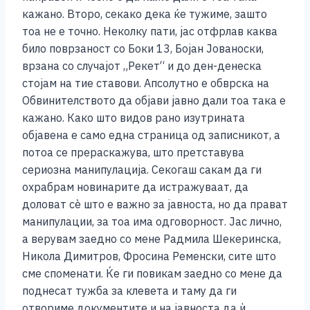
кажано. Второ, секако дека ќе тужиме, зашто
тоа не е точно. Неколку пати, јас отфрлав каква
било поврзаност со Боки 13, Бојан Јованоски,
врзана со случајот „Рекет“ и до ден-денеска
стојам на тие ставови. Апсолутно е обврска на
Обвинителството да објави јавно дали тоа така е
кажано. Како што видов рано изутрината
објавена е само една страница од записникот, а
потоа се прераскажува, што претставува
сериозна манипулација. Секогаш сакам да ги
охрабрам новинарите да истражуваат, да
доловат сѐ што е важно за јавноста, но да прават
манипулации, за тоа има одговорност. Јас лично,
а верувам заедно со мене Радмила Шекеринска,
Никола Димитров, Фросина Ременски, сите што
сме споменати. Ќе ги повикам заедно со мене да
поднесат тужба за клевета и таму да ги
отвориме документите и на јавноста да ѝ