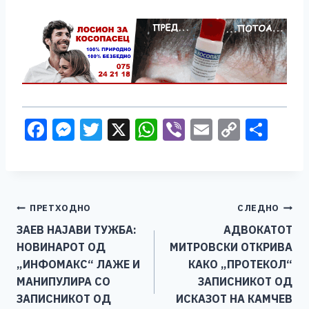
F
M
T
X
W
Vi
E
C
S
a
e
wi
h
b
m
o
h
c
ss
tt
at
er
ai
p
ar
e
e
er
s
l
y
e
Навигација
ПРЕТХОДНО
СЛЕДНО
b
n
A
Li
ЗАЕВ НАЈАВИ ТУЖБА:
АДВОКАТОТ
o
g
p
n
на
НОВИНАРОТ ОД
МИТРОВСКИ ОТКРИВА
o
er
p
k
напис
„ИНФОМАКС“ ЛАЖЕ И
КАКО „ПРОТЕКОЛ“
k
МАНИПУЛИРА СО
ЗАПИСНИКОТ ОД
ЗАПИСНИКОТ ОД
ИСКАЗОТ НА КАМЧЕВ