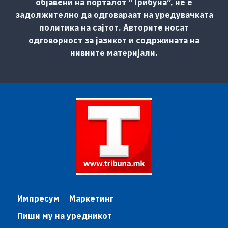
објавени на порталот “Трибуна”, не е
задолжително да одговараат на уредувачката
политика на сајтот. Авторите носат
одговорност за јазикот и содржината на
нивните материјали.
Импресум
Маркетинг
Пиши му на уредникот