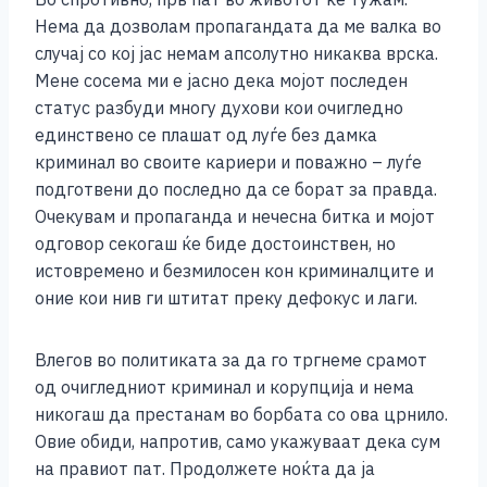
Нема да дозволам пропагандата да ме валка во
случај со кој јас немам апсолутно никаква врска.
Мене сосема ми е јасно дека мојот последен
статус разбуди многу духови кои очигледно
единствено се плашат од луѓе без дамка
криминал во своите кариери и поважно – луѓе
подготвени до последно да се борат за правда.
Очекувам и пропаганда и нечесна битка и мојот
одговор секогаш ќе биде достоинствен, но
истовремено и безмилосен кон криминалците и
оние кои нив ги штитат преку дефокус и лаги.
Влегов во политиката за да го тргнеме срамот
од очигледниот криминал и корупција и нема
никогаш да престанам во борбата со ова црнило.
Овие обиди, напротив, само укажуваат дека сум
на правиот пат. Продолжете ноќта да ја