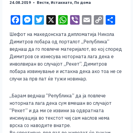
24.08.2019
Вести
,
Истакнато
,
По дома
F
M
T
X
W
Vi
E
C
S
a
e
wi
h
b
m
o
h
Шефот на македонската дипломатија Никола
c
ss
tt
at
er
ai
p
ar
Димитров побара од порталот „Република“
e
e
er
s
l
y
e
веднаш да го повлече материјалот, во кој според
b
n
A
Li
Димитров се изнесува ноторната лага дека е
инволвиран во случајот „Рекет“. Димитров
o
g
p
n
побара извинување и истакна дека ако тоа не се
o
er
p
k
случи за прв пат ќе тужи новинар.
k
„Барам веднаш “Република” да ја повлече
ноторната лага дека сум вмешан во случајот
“Рекет” и да ми се извини за одвратната
инсинуација во текстот чиј сам наслов нема
врска со наводите внатре.
Во спротивно, прв пат во животот ќе тужам.