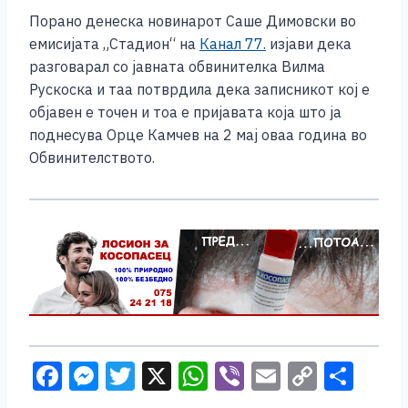
Порано денеска новинарот Саше Димовски во
емисијата „Стадион“ на
Канал 77.
изјави дека
разговарал со јавната обвинителкa Вилма
Рускоска и таа потврдила дека записникот кој е
објавен е точен и тоа е приjaвата која што ја
поднесува Орце Камчев на 2 мај оваа година во
Обвинитeлството.
F
M
T
X
W
Vi
E
C
S
a
e
wi
h
b
m
o
h