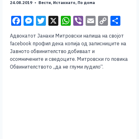
24.08.2019
Вести
,
Истакнато
,
По дома
F
M
T
X
W
Vi
E
C
S
a
e
wi
h
b
m
o
h
Адвокатот Јанаки Митровски напиша на својот
c
ss
tt
at
er
ai
p
ar
facebook профил дека копија од записниците на
e
e
er
s
l
y
e
Јавното обвинителство добиваат и
b
n
A
Li
осомничените и сведоците. Митровски го повика
Обвинителството „да не глуми лудило“.
o
g
p
n
o
er
p
k
k