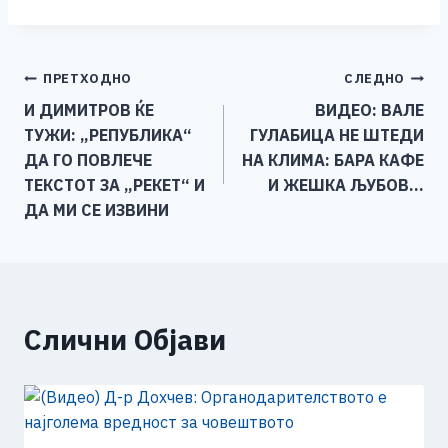
c
ss
tt
at
er
ai
p
ar
e
e
er
s
l
y
e
Навигација
ПРЕТХОДНО
СЛЕДНО
b
n
A
Li
И ДИМИТРОВ ЌЕ
ВИДЕО: ВАЛЕ
o
g
p
n
на
ТУЖИ: „РЕПУБЛИКА“
ГУЛАБИЦА НЕ ШТЕДИ
o
er
p
k
напис
ДА ГО ПОВЛЕЧЕ
НА КЛИМА: БАРА КАФЕ
k
ТЕКСТОТ ЗА „РЕКЕТ“ И
И ЖЕШКА ЉУБОВ…
ДА МИ СЕ ИЗВИНИ
Слични Објави