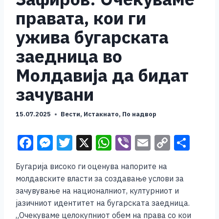
правата, кои ги
ужива бугарската
заедница во
Молдавиja да бидат
зачувани
15.07.2025
Вести
,
Истакнато
,
По надвор
F
M
T
X
W
Vi
E
C
S
a
e
wi
h
b
m
o
h
Бугарија високо ги оценува напорите на
c
ss
tt
at
er
ai
p
ar
молдавските власти за создавање услови за
e
e
er
s
l
y
e
зачувување на националниот, културниот и
b
n
A
Li
јазичниот идентитет на бугарската заедница.
„Очекуваме целокупниот обем на права со кои