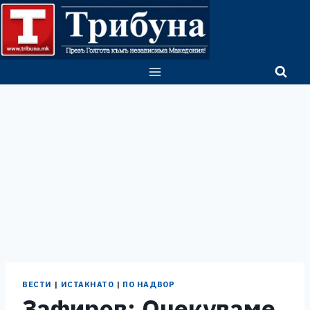
Skip
to
content
ВЕСТИ
|
ИСТАКНАТО
|
ПО НАДВОР
Зафиров: Очекуваме