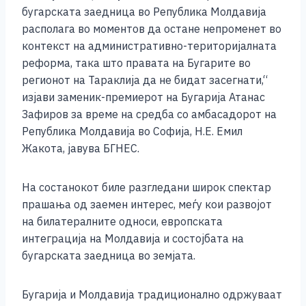
o
g
p
n
бугарската заедница во Република Молдавија
o
er
p
k
располага во моментов да остане непроменет во
k
контекст на административно-територијалната
реформа, така што правата на Бугарите во
регионот на Тараклија да не бидат засегнати,“
изјави заменик-премиерот на Бугарија Атанас
Зафиров за време на средба со амбасадорот на
Република Молдавија во Софија, Н.Е. Емил
Жакота, јавува БГНЕС.
На состанокот биле разгледани широк спектар
прашања од заемен интерес, меѓу кои развојот
на билатералните односи, европската
интеграција на Молдавија и состојбата на
бугарската заедница во земјата.
Бугарија и Молдавија традиционално одржуваат