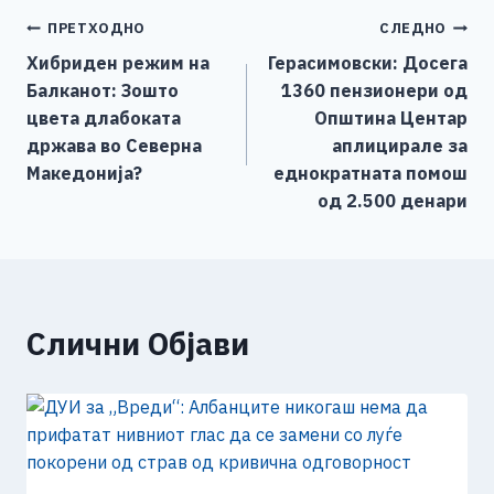
e
e
er
s
l
y
e
Навигација
ПРЕТХОДНО
СЛЕДНО
b
n
A
Li
Хибриден режим на
Герасимовски: Досега
o
g
p
n
на
Балканот: Зошто
1360 пензионери од
o
er
p
k
напис
цвета длабоката
Општина Центар
k
држава во Северна
аплицирале за
Македонија?
еднократната помош
од 2.500 денари
Слични Објави