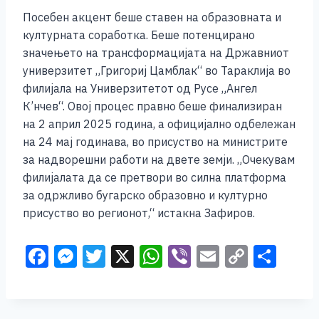
Посебен акцент беше ставен на образовната и
културната соработка. Беше потенцирано
значењето на трансформацијата на Државниот
универзитет „Григориj Цамблак“ во Тараклија во
филијала на Универзитетот од Русе „Ангел
К’нчев“. Овој процес правно беше финализиран
на 2 април 2025 година, а официјално одбележан
на 24 мај годинава, во присуство на министрите
за надворешни работи на двете земји. „Очекувам
филијалата да се претвори во силна платформа
за одржливо бугарско образовно и културно
присуство во регионот,“ истакна Зафиров.
F
M
T
X
W
Vi
E
C
S
a
e
wi
h
b
m
o
h
c
ss
tt
at
er
ai
p
ar