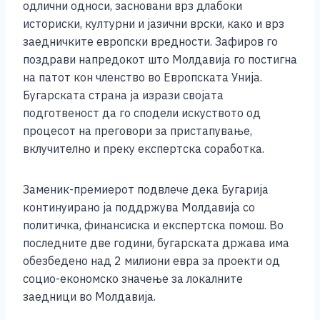
одлични односи, засновани врз длабоки
историски, културни и јазични врски, како и врз
заедничките европски вредности. Зафиров го
поздрави напредокот што Молдавија го постигна
на патот кон членство во Европската Унија.
Бугарската страна ја изрази својата
подготвеност да го сподели искуството од
процесот на преговори за пристапување,
вклучително и преку експертска соработка.
Заменик-премиерот подвлече дека Бугарија
континуирано ја поддржува Молдавија со
политичка, финансиска и експертска помош. Во
последните две години, бугарската држава има
обезбедено над 2 милиони евра за проекти од
социо-економско значење за локалните
заедници во Молдавија.