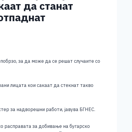
каат да станат
 отпаднат
обрзо, за да може да се решат случаите со
ани лицата кои сакаат да стекнат такво
тер за надворешни работи, јавува БГНЕС.
со расправата за добивање на бугарско