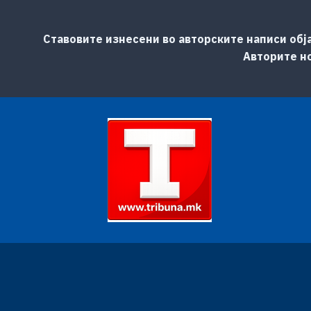
Ставовите изнесени во авторските написи обј
Авторите но