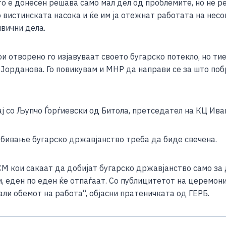
о е донесен решава само мал дел од проблемите, но не ре
 вистинската насока и ќе им ја отежнат работата на нес
ивични дела.
и отворено го изјавуваат своето бугарско потекло, но тие 
орданова. Го повикувам и МНР да направи се за што поб
ај со Љупчо Ѓорѓиевски од Битола, претседател на КЦ Ива
бивање бугарско државјанство треба да биде свечена.
РСМ кои сакаат да добијат бугарско државјанство само за
 еден по еден ќе отпаѓаат. Со публицитетот на церемони
мали обемот на работа“, објасни пратеничката од ГЕРБ.