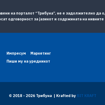
авени на порталот “Трибуна”, не е задолжително да од
сат одговорност за јазикот и содржината на нивните
Импресум
Маркетинг
Пиши му на уредникот
© 2018 - 2026 Трибуна | Krafted by
BIT KRAFT