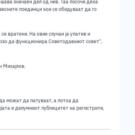
шава значаен дел од нив. Таа посочи дека
овесните поединци кои се обидуваат да го
се вратени. На овие случаи ја упатив и
рзо да функционира Советодавниот совет“,
н Михајлов.
 да можат да патуваат, а потоа да
јата и делумниот публицитет на регистрите,