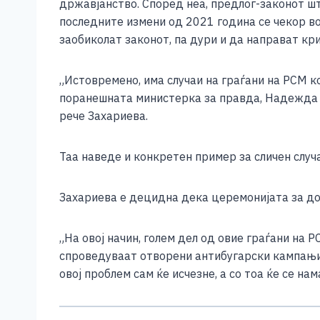
државјанство. Според неа, предлог-законот шт
последните измени од 2021 година се чекор во
заобиколат законот, па дури и да направат кр
„Истовремено, има случаи на граѓани на РСМ ко
поранешната министерка за правда, Надежда Ј
рече Захариева.
Таа наведе и конкретен пример за сличен случ
Захариева е децидна дека церемонијата за до
„На овој начин, голем дел од овие граѓани на 
спроведуваат отворени антибугарски кампањи,
овој проблем сам ќе исчезне, а со тоа ќе се на