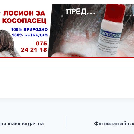
S
h
ar
e
признаен водач на
Фотоизложба за