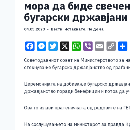
мора да биде свечена
бугарски државјани 
04.05.2023
Вести
,
Истакнато
,
По дома
F
M
T
X
W
Vi
E
C
a
e
wi
h
b
m
o
Советодавниот совет на Министерството за на
c
ss
tt
at
er
ai
p
стекнување бугарско државјанство од граѓани
e
e
er
s
l
y
b
n
A
Li
Церемонијата на добивање бугарско државјанс
o
g
p
n
државјанство поради бенефиции и потоа да у
o
er
p
k
Ова го изјави пратеничката од редовите на Г
k
На сослушувањето на министерот за правда Кр