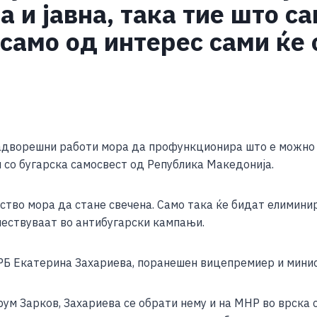
 и јавна, така тие што са
само од интерес сами ќе
S
h
дворешни работи мора да профункционира што е можно п
ar
 со бугарска самосвест од Република Македонија.
e
тво мора да стане свечена. Само така ќе бидат елиминир
чествуваат во антибугарски кампањи.
ЕРБ Екатерина Захариева, поранешен вицепремиер и минис
ум Зарков, Захариева се обрати нему и на МНР во врска 