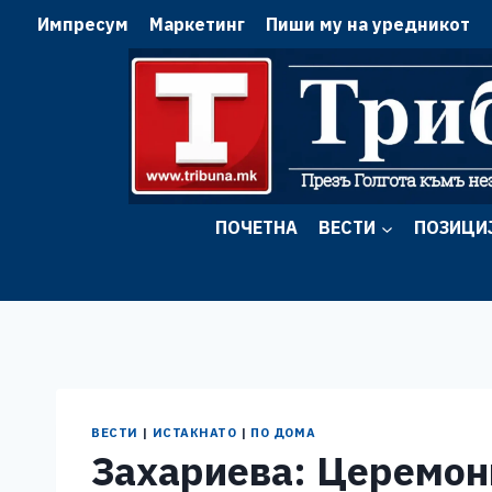
Skip
Импресум
Маркетинг
Пиши му на уредникот
to
content
ПОЧЕТНА
ВЕСТИ
ПОЗИЦИ
ВЕСТИ
|
ИСТАКНАТО
|
ПО ДОМА
Захариева: Церемон