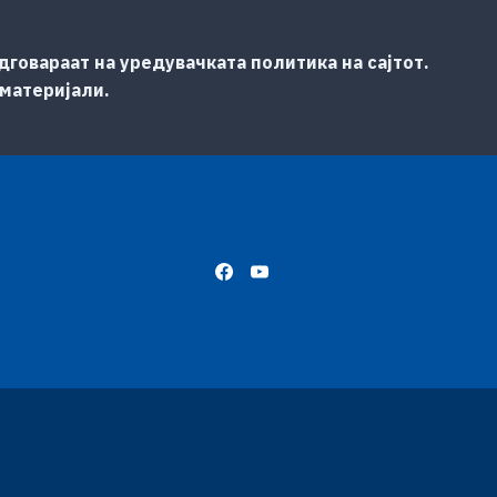
говараат на уредувачката политика на сајтот.
 материјали.