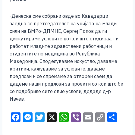
-Денеска сме собрани овде во Кавадарци
заедно со претседателот на унијата на млади
сили на ВМРо-ДПМНЕ, Сергеј Попов да ги
дискутираме условите во кои што студираат и
работат младите здравствени работници и
студентите по медицина во Република
Македонија. Споделувавме искуство, дававме
критики, кажувавме за условите, даваме
предлози и се спремаме за отворен саем да
дадеме наши предлози за проекти со кои што би
се подобриле сите овие услови, додаде д-р
Ивчев.
F
M
T
X
W
Vi
E
C
S
a
e
wi
h
b
m
o
h