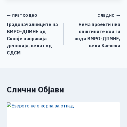
c
ss
tt
at
er
ai
p
ar
e
e
er
s
l
y
e
Навигација
ПРЕТХОДНО
СЛЕДНО
b
n
A
Li
Градоначалниците на
Нема проекти низ
o
g
p
n
на
ВМРО-ДПМНЕ од
општините кои ги
o
er
p
k
напис
Скопје направија
води ВМРО-ДПМНЕ,
k
депонија, велат од
вели Каевски
СДСМ
Слични Објави