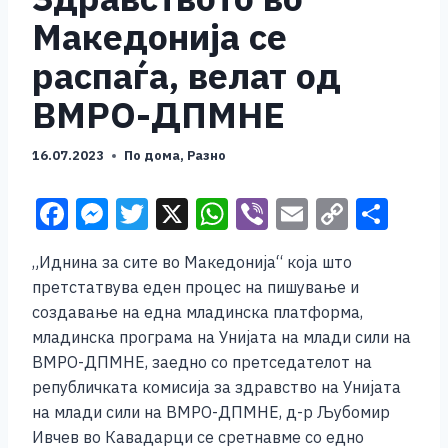
Македонија се
распаѓа, велат од
ВМРО-ДПМНЕ
16.07.2023
По дома
,
Разно
F
M
T
X
W
Vi
E
C
S
a
e
wi
h
b
m
o
h
„Иднина за сите во Македонија“ која што
c
ss
tt
at
er
ai
p
ar
претстатвува еден процес на пишување и
e
e
er
s
l
y
e
создавање на една младинска платформа,
b
n
A
Li
младинска програма на Унијата на млади сили на
ВМРО-ДПМНЕ, заедно со претседателот на
o
g
p
n
републичката комисија за здравство на Унијата
o
er
p
k
на млади сили на ВМРО-ДПМНЕ, д-р Љубомир
k
Ивчев во Кавадарци се сретнавме со едно