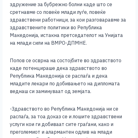
здружение за бубрежно болни каде што се
сретнавме со повеќе млади луѓе, повеќе
здравствени работници, за кои разговаравме за
здравствените политики во Република
Македонија, истакна претседателот на Унијата
на млади сили на ВМРО-ДПМНЕ.
Попов се осврна на состојбите во здравството
каде потенцираше дека здравството во
Република Македонија се распаѓа и дека
младите лекари по добивањето на дипломата
веднаш си заминуваат од земјата.
-Здравството во Република Македонија ни се
распаѓа, за тоа доказ се и лошите здравствени
услуги кои ги добиваат сите граѓани, како и
преголемиот и алармантен одлив на млади