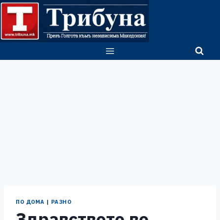
Skip
to
content
ПО ДОМА
|
РАЗНО
Здравството во