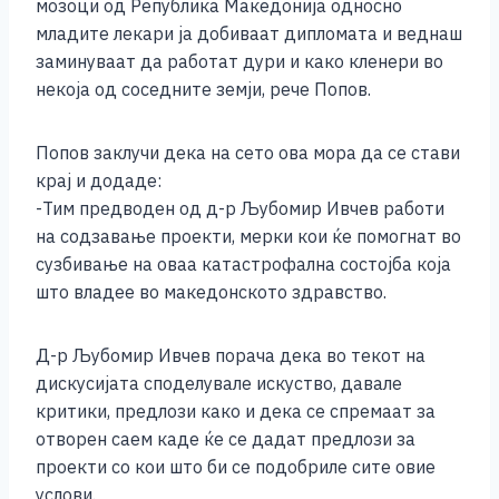
мозоци од Република Македонија односно
младите лекари ја добиваат дипломата и веднаш
заминуваат да работат дури и како кленери во
некоја од соседните земји, рече Попов.
Попов заклучи дека на сето ова мора да се стави
крај и додаде:
-Тим предводен од д-р Љубомир Ивчев работи
на содзавање проекти, мерки кои ќе помогнат во
сузбивање на оваа катастрофална состојба која
што владее во македонското здравство.
Д-р Љубомир Ивчев порача дека во текот на
дискусијата споделувале искуство, давале
критики, предлози како и дека се спремаат за
отворен саем каде ќе се дадат предлози за
проекти со кои што би се подобриле сите овие
услови.