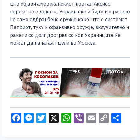
што објави американскиот портал Аксиос,
веројатно е дека на Украина ќе ѝ биде испратено
не само одбранбено оружје како што е системот
Патриот, туку и офанзивно оружје, вклучително и
ракети со долг дострел со кои Украинците ќе
можат да напаѓаат цели во Москва.
F
M
T
X
W
Vi
E
C
S
a
e
wi
h
b
m
o
h
c
ss
tt
at
er
ai
p
ar