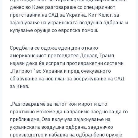
c
ss
tt
at
er
ai
p
ar
денес во Киев разговараше со специјалниот
e
e
er
s
l
y
e
претставник на САД за Украина, Кит Келог, за
b
n
A
Li
зајакнување на украинската воздушна одбрана и
купување оружје со европска помош.
o
g
p
n
o
er
p
k
Средбата се одржа еден ден откако
k
американскиот претседател Доналд Трамп
изјави дека ќе испрати противракетни системи
„Патриот“ во Украина и пред очекуваното
објавување на нов план за вооружување на САД
за Киев.
„Разговаравме за патот кон мирот и што
практично можеме да направиме заедно за да го
приближиме. Ова вклучува зајакнување на
украинската воздушна одбрана, заедничко
производство и набавка на одбранбено оружје