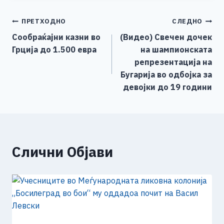
e
e
er
s
l
y
e
Навигација
ПРЕТХОДНО
СЛЕДНО
b
n
A
Li
Сообраќајни казни во
(Видео) Свечен дочек
o
g
p
n
на
Грција до 1.500 евра
на шампионската
o
er
p
k
напис
репрезентација на
k
Бугарија во одбојка за
девојки до 19 години
Слични Објави