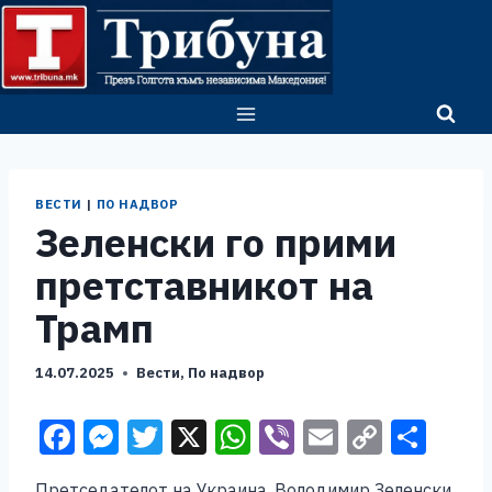
Skip
to
content
ВЕСТИ
|
ПО НАДВОР
Зеленски го прими
претставникот на
Трамп
14.07.2025
Вести
,
По надвор
F
M
T
X
W
Vi
E
C
S
a
e
wi
h
b
m
o
h
Претседателот на Украина, Володимир Зеленски