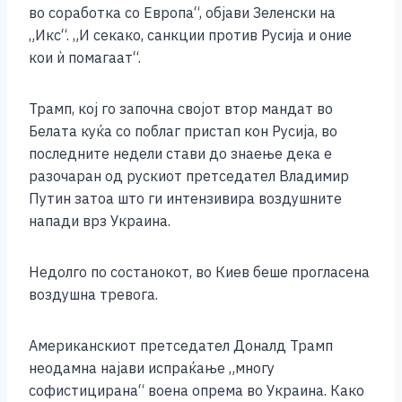
во соработка со Европа“, објави Зеленски на
„Икс“. „И секако, санкции против Русија и оние
кои ѝ помагаат“.
Трамп, кој го започна својот втор мандат во
Белата куќа со поблаг пристап кон Русија, во
последните недели стави до знаење дека е
разочаран од рускиот претседател Владимир
Путин затоа што ги интензивира воздушните
напади врз Украина.
Недолго по состанокот, во Киев беше прогласена
воздушна тревога.
Американскиот претседател Доналд Трамп
неодамна најави испраќање „многу
софистицирана“ воена опрема во Украина. Како