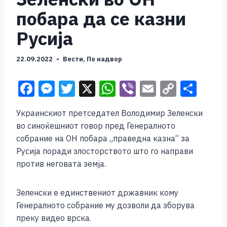
побара да се казни
Русија
22.09.2022
Вести
,
По надвор
F
M
T
X
W
Vi
E
C
S
a
e
wi
h
b
m
o
h
Украинскиот претседател Володимир Зеленски
c
ss
tt
at
er
ai
p
ar
во синоќешниот говор пред Генералното
e
e
er
s
l
y
e
собрание на ОН побара „праведна казна“ за
b
n
A
Li
Русија поради злосторството што го направи
против неговата земја.
o
g
p
n
o
er
p
k
Зеленски е единствениот државник кому
k
Генералното собрание му дозволи да зборува
преку видео врска.