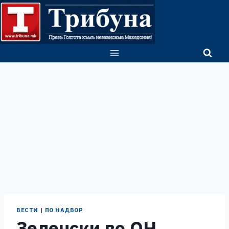
Skip
to
content
ВЕСТИ
|
ПО НАДВОР
Зеленски во ОН