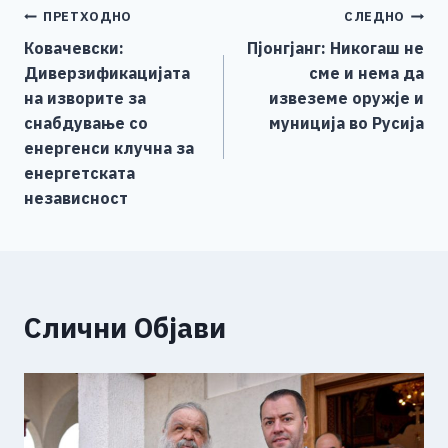
Навигација
ПРЕТХОДНО
СЛЕДНО
b
n
A
Li
Ковачевски:
Пјонгјанг: Никогаш не
o
g
p
n
на
Диверзификацијата
сме и нема да
o
er
p
k
напис
на изворите за
извеземе оружје и
k
снабдување со
муниција во Русија
енергенси клучна за
енергетската
независност
Слични Објави