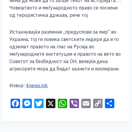
нема да може да го запре текот на историјата …
Човештвото и меѓународното право се посилни
од терористичка држава, рече тој
Истакнувајќи различни „предуслови за мир“ во
Украина, тој ги повика светските лидери да и го
одземат правото на глас на Русија во
меѓународните институции и правото на вето во
Советот за безбедност на ОН, велејќи дека
агресорите мора да бидат казнети и изолирани.
Извор:
4news.mk
F
M
T
X
W
Vi
E
C
S
a
e
wi
h
b
m
o
h
c
ss
tt
at
er
ai
p
ar
e
e
er
s
l
y
e