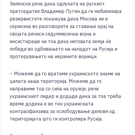
Зеленски рече дека одлуката на рускиот
претседател Владимир Путин да ги мобилизира
резервистите покажува дека Москва не е
сериозна во разговорите за ставање крај на
својата речиси седуммесечна војна и
инсистираше на тоа дека неговата земја ќе
победи во одбивањето на нападот на Русија и
протерувањето на нејзините војници.
– Можеме да го вратиме украинското знаме на
целата наша територија. Можеме да го
направиме тоа со сила на оружје, рече
украинскиот лидер и додаде дека за тоа треба
време додека е во тек украинската
контраофанзива за ослободување делови од
територијата што ги контролира Русија.