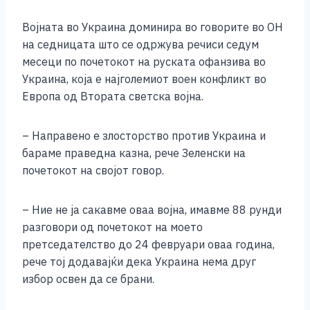
Војната во Украина доминира во говорите во ОН
на седницата што се одржува речиси седум
месеци по почетокот на руската офанзива во
Украина, која е најголемиот воен конфликт во
Европа од Втората светска војна.
– Направено е злосторство против Украина и
бараме праведна казна, рече Зеленски на
почетокот на својот говор.
– Ние не ја сакавме оваа војна, имавме 88 рунди
разговори од почетокот на моето
претседателство до 24 февруари оваа година,
рече тој додавајќи дека Украина нема друг
избор освен да се брани.