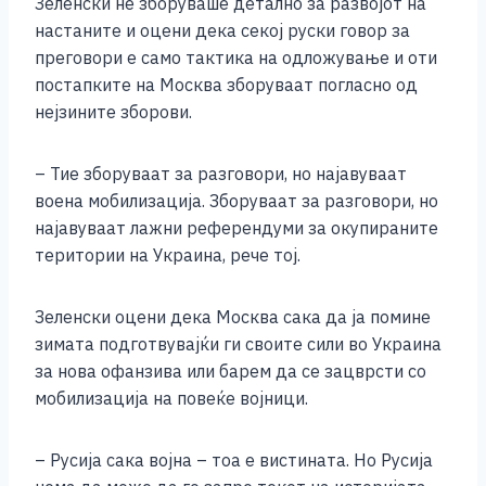
Зеленски не зборуваше детално за развојот на
настаните и оцени дека секој руски говор за
преговори е само тактика на одложување и оти
постапките на Москва зборуваат погласно од
нејзините зборови.
– Тие зборуваат за разговори, но најавуваат
воена мобилизација. Зборуваат за разговори, но
најавуваат лажни референдуми за окупираните
територии на Украина, рече тој.
Зеленски оцени дека Москва сака да ја помине
зимата подготвувајќи ги своите сили во Украина
за нова офанзива или барем да се зацврсти со
мобилизација на повеќе војници.
– Русија сака војна – тоа е вистината. Но Русија