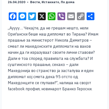
26.04.2020
Вести
,
Истакнато
,
По дома
F
M
T
X
W
Vi
E
C
S
a
e
wi
h
b
m
o
h
„Ауууу… Чекајте, да не грешам нешто, нели
c
ss
tt
at
er
ai
p
ar
Ориѓански беше наш дипломат во Тирана? Имам
e
e
er
s
l
y
e
прашање за министерот Никола Димитров –
b
n
A
Li
смеат ли македонските дипломати на ваков
начин да ги изразуваат своите лични ставови?
o
g
p
n
Дали е тоа според правилата на службата? И
o
er
p
k
суштинското прашање, секако – дали
k
Македонија во странство ја застапува и еден
дипломат кој смета дека 95 отсто од
Македонците се глупави?“, напиша на својот
facebook профил, новинарот Бранко Героски.