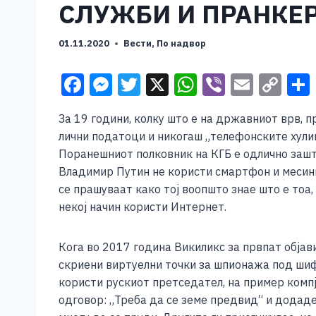
СЛУЖБИ И ПРАНКЕ
01.11.2020
Вести
,
По надвор
F
M
T
X
W
Vi
E
C
a
e
wi
h
b
m
o
За 19 години, колку што е на државниот врв, 
c
ss
tt
at
er
ai
p
лични податоци и никогаш „телефонските хулиг
e
e
er
s
l
y
Поранешниот полковник на КГБ е одлично зашт
b
n
A
Li
Владимир Путин не користи смартфон и месинџе
се прашуваат како тој воопшто знае што е тоа,
o
g
p
n
некој начин користи Интернет.
o
er
p
k
k
Кога во 2017 година Викиликс за првпат објав
скриени виртуелни точки за шпионажа под шифр
користи рускиот претседател, на пример комп
одговор: „Треба да се земе предвид“ и додад