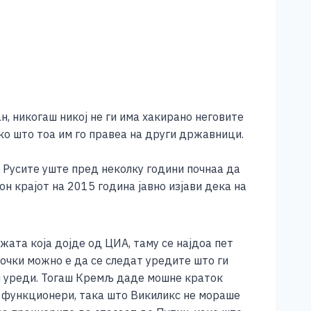
, никогаш никој не ги има хакирано неговите
ако што тоа им го правеа на други државници.
 Русите уште пред неколку години почнаа да
он крајот на 2015 година јавно изјави дека на
ата која дојде од ЦИА, таму се најдоа пет
очки можно е да се следат уредите што ги
ви уреди. Тогаш Кремљ даде мошне краток
е функционери, така што Викиликс не мораше