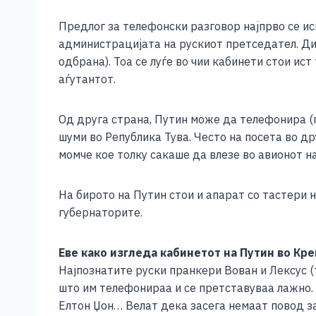
Предлог за телефонски разговор најпрво се и
администрацијата на рускиот претседател. Ди
одбрана). Тоа се луѓе во чии кабинети стои ист
аѓутантот.
Од друга страна, Путин може да телефонира (п
шуми во Република Тува. Често на посета во д
момче кое толку сакаше да влезе во авионот н
На бирото на Путин стои и апарат со тастери н
губернаторите.
Еве како изгледа кабинетот на Путин во Кр
Најпознатите руски пранкери Вован и Лексус (
што им телефонираа и се претставуваа лажно.
Елтон Џон… Велат дека засега немаат повод за