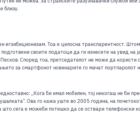
о Путин не можеа. За странските разузнавачки служби или 
е близу.
 егзибиционизам. Тоа е целосна транспарентност. Штом 
одготвени своите податоци да ги изнесете на увид на ја
Песков. Според тоа, претседателот не може да користи 
ашањето за смартфонот новинарите го мачат портпаролот на
едноставно: „Кога би имал мобилен, тој никогаш не би пре
лушалката“. Ова го кажа уште во 2005 година, на почетоко
а што сега е можеби потешко да се оствари телефонски ко