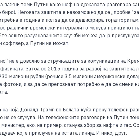
 за важни теми Путин како шеф на државата разговара са
 биро). Неговата заштита е невозможно да се „пробие“ за
ребна е година и пол за да се дешифрира тој алгоритам.
во различни временски интервали го менува принципот на 
Ете зошто разузнавачките служби можеа да ја прислушува
и софтвер, а Путин не можат.
ено“ не е доволно за стручњаците за комуникации на Кре
изиката. Затоа во 2015 година за развој на заштитена ли
30 милиони рубли (речиси 3.5 милиони американски долари
фотони, и за да се препознаат потребно е да се смени ни
ата.
 на која Доналд Трамп во Белата куќа преку телефон разго
 не се случува. На телефонските разговори на Путин по
инистер, ако, на пример, станува збор за нафта и гас. О
вач кој е приклучен на истата линија. И никој друг.