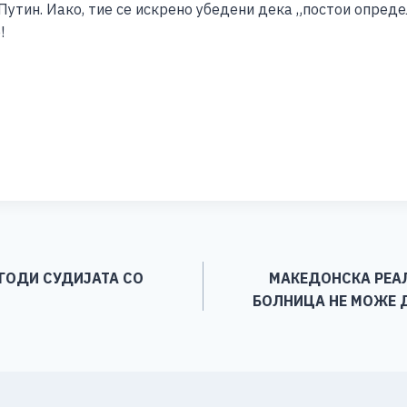
 Путин. Иако, тие се искрено убедени дека „постои определ
!
S
h
ar
e
ОГОДИ СУДИЈАТА СО
МАКЕДОНСКА РЕА
БОЛНИЦА НЕ МОЖЕ Д