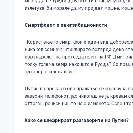
многу да се труди. Другите ги прислушуваа, н
излегува, би морале да му пријдат мошне, мошн
Смартфонот е за егзибиционисти
„Користењето смартфон е еден вид доброволен
никаков сомнеж штиклирате потврда дека сте п
портпаролот на претседателот на РФ Дмитриј 
толку голема земја како што е Русија“. Со пр
одговор е секогаш ист.
Путин во врска со ова прашање се изјаснува по
заѕвони телефонот, јас никогаш не ја кревам с
оттогаш речиси ништо не е изменето. Освен то
Како се шифрираат разговорите на Путин?