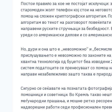
Постои правило за кое не постојат исклучоци:
старомоден жолт телефон кој стои на неговото
помош на сложен криптографски алгоритам. Пот
алгоритам во текот на разговорот повеќепати 
направени руските стручњаци за безбедност. 
уреди со американски делови и со американск
Но, дури и она што е „невозможно“ и „бесмисл
прислушувањето е невозможно по законите на ф
квантна технологија од буџетот беа изводени 2
систем податоците се пренесуваат со помош на 
направи незабележливо зашто таква е природ
Сигурно се сеќавате на познатата фотографија
помошници и советници. Во Кремљ такво нешто
меѓународни прашања, и мошне ретко ресорен м
надворешни работи седи професионален преведу