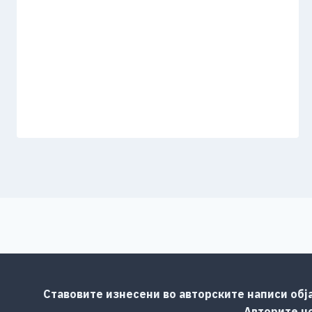
Ставовите изнесени во авторските написи обј
Авторите но