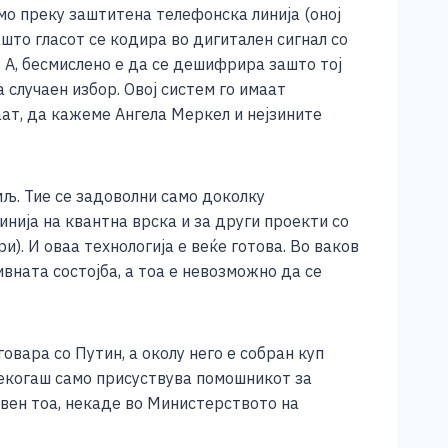
мо преку заштитена телефонска линија (оној
што гласот се кодира во дигитален сигнал со
 А, бесмислено е да се дешифрира зашто тој
случаен избор. Овој систем го имаат
ат, да кажеме Ангела Меркел и нејзините
мљ. Тие се задоволни само доколку
нија на квантна врска и за други проекти со
). И оваа технологија е веќе готова. Во ваков
вната состојба, а тоа е невозможно да се
вара со Путин, а околу него е собран куп
некогаш само присуствува помошникот за
свен тоа, некаде во Министерството на