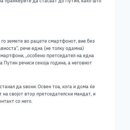
за пранкерите да стасаат до Путин, како што
го земете во рацете смартфонот, вие без
вноста“, рече една (не толку одамна)
смартфони, „особено претседател на една
 Путин речиси секоја година, а неговиот
станал да ѕвони. Освен тоа, кога и дома ќе
т на својот втор претседателски мандат, и
нтакт со него.