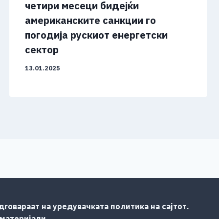
четири месеци бидејќи
американските санкции го
погодија рускиот енергетски
сектор
13.01.2025
говараат на уредувачката политика на сајтот.
 материјали.