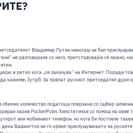
РИТЕ?
S
h
претседателот Владимир Путин никогаш не бил прислушуван
ar
ани“ не разговарале со него, претставувајќи се лажно, к
e
итен.
ри, и ретко кога „се закачува“ на Интернет. Поради тоа
 да кажеме, Јутјуб. За првпат рускиот претседател дури к
и обемно количество податоци поврзани со сајбер-шпионаж
иран назив PocketPutin. Хипотетички со помош на овие т
јутерот или мобилниот телефон, но кога би постоеле так
е дека Вашингтон не го криел прислушувањето на рускит