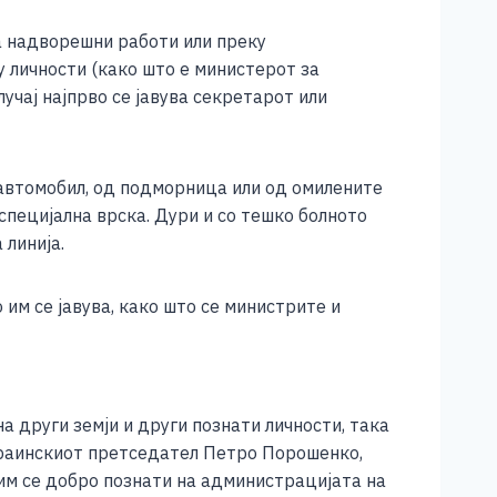
а надворешни работи или преку
 личности (како што е министерот за
лучај најпрво се јавува секретарот или
д автомобил, од подморница или од омилените
специјална врска. Дури и со тешко болното
 линија.
 им се јавува, како што се министрите и
а други земји и други познати личности, така
украинскиот претседател Петро Порошенко,
 им се добро познати на администрацијата на