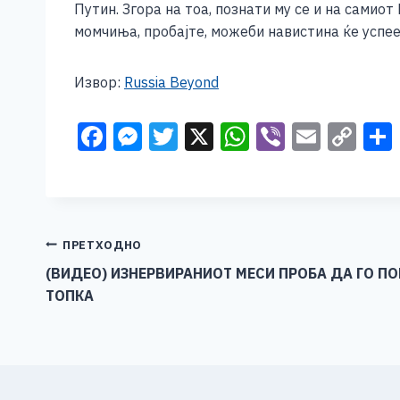
Путин. Згора на тоа, познати му се и на самиот
момчиња, пробајте, можеби навистина ќе успее
Извор:
Russia Beyond
F
M
T
X
W
Vi
E
C
a
e
wi
h
b
m
o
c
ss
tt
at
er
ai
p
e
e
er
s
l
y
b
n
A
Li
Навигација
ПРЕТХОДНО
o
g
p
n
(ВИДЕО) ИЗНЕРВИРАНИОТ МЕСИ ПРОБА ДА ГО П
на
ТОПКА
o
er
p
k
напис
k