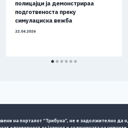
полицајци ја демонстрираа
подготвеноста преку
симулациска вежба
22.04.2026
авени на порталот “Трибуна”, не е задолжително да од
сат одговорност за јазикот и содржината на нивните