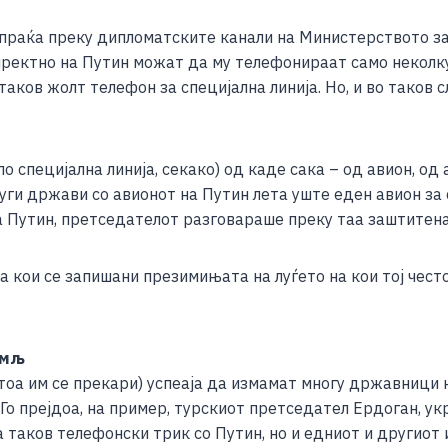
спраќа преку дипломатските канали на Министерството з
ректно на Путин можат да му телефонираат само неколку
 таков жолт телефон за специјална линија. Но, и во таков с
о специјална линија, секако) од каде сака – од авион, о
руги држави со авионот на Путин лета уште еден авион за 
а Путин, претседателот разговараше преку таа заштитена
а кои се запишани презимињата на луѓето на кои тој често
емљ
тоа им се прекари) успеаја да измамат многу државници н
 Го прејдоа, на пример, турскиот претседател Ердоган, 
 таков телефонски трик со Путин, но и едниот и другиот