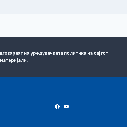
говараат на уредувачката политика на сајтот.
 материјали.