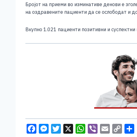
Бројот на приеми во изминативе денови е зголе
на оздравените пациенти да се ослободат и д
Вкупно 1.021 пациенти позитивни и суспектни 
F
M
T
X
W
Vi
E
C