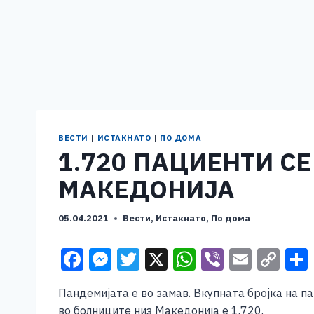
ВЕСТИ
|
ИСТАКНАТО
|
ПО ДОМА
1.720 ПАЦИЕНТИ С
МАКЕДОНИЈА
05.04.2021
Вести
,
Истакнато
,
По дома
F
M
T
X
W
Vi
E
C
a
e
wi
h
b
m
o
Пандемијата е во замав. Вкупната бројка на п
c
ss
tt
at
er
ai
p
во болниците низ Македонија е 1.720.