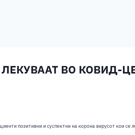
Е ЛЕКУВААТ ВО КОВИД-Ц
S
h
ациенти позитивни и суспектни на корона вирусот кои се 
ar