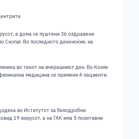
центрите.
русот, а дома се пуштени 36 оздравени
о Скопје. Во последното деноноќие, на
иника во текот на вчерашниот ден. Во Козле
а физикална медицина се примени 4 пациенти.
 додека во Иститутот за белодробни
овид 19 вирусот, а на ГАК има 5 позитивни