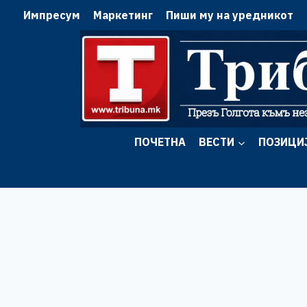
Skip
Импресум
Маркетинг
Пиши му на уредникот
to
content
ПОЧЕТНА
ВЕСТИ
ПОЗИЦИ