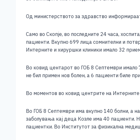
e
e
er
s
l
y
b
n
A
Li
Од министерството за здравство информираат 
o
g
p
n
o
er
p
k
Само во Скопје, во последните 24 часа, хоспи
пациенти. Вкупно 699 лица сомнителни и потвр
k
Интерните и хируршки клиники имало 32 прием
Во ковид центарот во ГОБ 8 Септември имало 
не бил примен нов болен, а 6 пациенти биле п
Во моментов во ковид центрите на Интерните 
Во ГОБ 8 Септември има вкупно 140 болни, а 
заболувања кај деца Козле има 40 пациенти. Н
пациентки. Во Институтот за физикална медиц