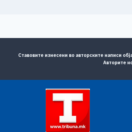
Ставовите изнесени во авторските написи обј
Авторите но