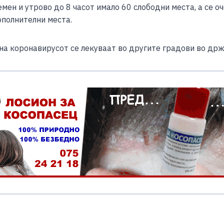
мен и утрово до 8 часот имало 60 слободни места, а се о
ополнителни места.
на коронавирусот се лекуваат во другите градови во држ
S