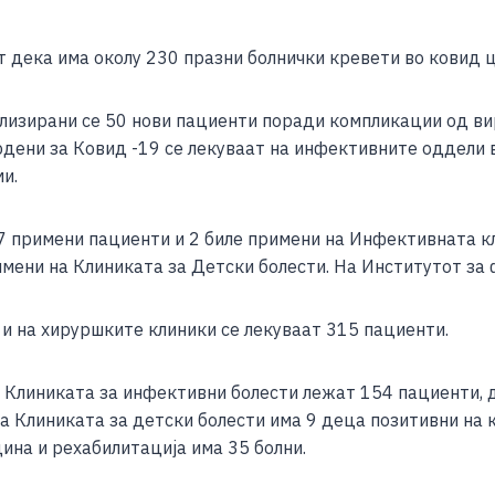
e
дека има околу 230 празни болнички кревети во ковид 
тализирани се 50 нови пациенти поради компликации од ви
дени за Ковид -19 се лекуваат на инфективните оддели в
и.
7 примени пациенти и 2 биле примени на Инфективната кл
римени на Клиниката за Детски болести. На Институтот з
и на хируршките клиники се лекуваат 315 пациенти.
на Клиниката за инфективни болести лежат 154 пациенти,
а Клиниката за детски болести има 9 деца позитивни на к
ина и рехабилитација има 35 болни.