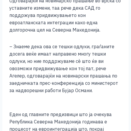
Одговарајќи на новинарско прашање во врска со
уставните измени, таа рече дека САД го
поддржува придвижувањето кон
евроатланската интеграции како една
долгорочна цел на Северна Македонија.
– Знаеме дека ова се тешки одлуки, граѓаните
досега веќе имаат направено многу тешки
одлуки, но ние поддржуваме сè што ќе ви
овозможи придвижување кон тој пат, рече
Агелер, одговарајќи на новинарски прашања по
заедничката прес-конференција со министерот
за надворешни работи Бујар Османи.
Еден од главните предизвици што ја очекува
Република Северна Македонија годинава е
процесот на евроинтеграција што, покрај