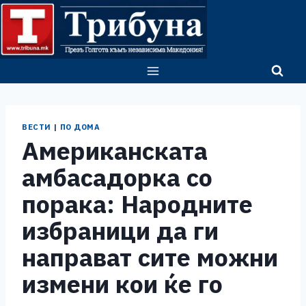
Skip
to
content
ВЕСТИ
|
ПО ДОМА
Американската
амбасадорка со
порака: Народните
избраници да ги
направат сите можни
измени кои ќе го