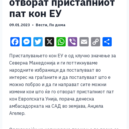
отворат пристапниот
пат кон ЕУ
09.01.2023
Вести
,
По дома
F
M
T
X
W
Vi
E
C
S
a
e
wi
h
b
m
o
h
Пристапувањето кон ЕУ е од клучно значење за
c
ss
tt
at
er
ai
p
ar
Северна Македонија и ги поттикнуваме
e
e
er
s
l
y
e
народните избраници да постапуваат во
b
n
A
Li
интерес на граѓаните и да постапуваат што е
можно побрзо и да ги направат сите можни
o
g
p
n
измени кои што ќе го отворат пристапниот пат
o
er
p
k
кон Европската Унија, порача денеска
k
амбасадорката на САД во земјава, Анџела
Агелер.