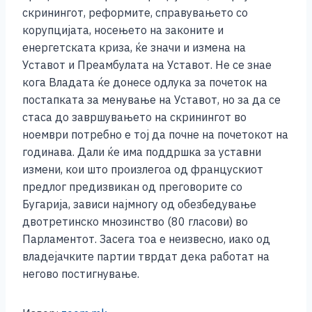
скринингот, реформите, справувањето со
корупцијата, носењето на законите и
енергетската криза, ќе значи и измена на
Уставот и Преамбулата на Уставот. Не се знае
кога Владата ќе донесе одлука за почеток на
постапката за менување на Уставот, но за да се
стаса до завршувањето на скринингот во
ноември потребно е тој да почне на почетокот на
годинава. Дали ќе има поддршка за уставни
измени, кои што произлегоа од францускиот
предлог предизвикан од преговорите со
Бугарија, зависи најмногу од обезбедување
двотретинско мнозинство (80 гласови) во
Парламентот. Засега тоа е неизвесно, иако од
владејачките партии тврдат дека работат на
негово постигнување.