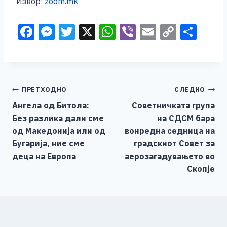
Извор:
zoom.mk
F
M
T
X
W
Vi
E
C
S
a
e
wi
h
b
m
o
h
c
ss
tt
at
er
ai
p
ar
e
e
er
s
l
y
e
Навигација
ПРЕТХОДНО
СЛЕДНО
b
n
A
Li
Ангела од Битола:
Советничката група
o
g
p
n
на
Без разлика дали сме
на СДСМ бара
o
er
p
k
напис
од Македонија или од
вонредна седница на
k
Бугарија, ние сме
градскиот Совет за
деца на Европа
аерозагадувањето во
Скопје