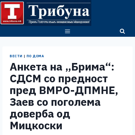
Skip
to
content
ВЕСТИ
|
ПО ДОМА
Анкета на „Брима“:
СДСМ со предност
пред ВМРО-ДПМНЕ,
Заев со поголема
доверба од
Мицкоски