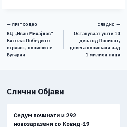
a
e
wi
h
b
m
o
h
c
ss
tt
at
er
ai
p
ar
e
e
er
s
l
y
e
Навигација
ПРЕТХОДНО
СЛЕДНО
b
n
A
Li
КЦ „Иван Михајлов“
Остануваат уште 10
o
g
p
n
на
Битола: Победи го
дена од Пописот,
o
er
p
k
напис
стравот, попиши се
досега попишани над
k
Бугарин
1 милион лица
Слични Објави
Седум починати и 292
новозаразени со Ковид-19