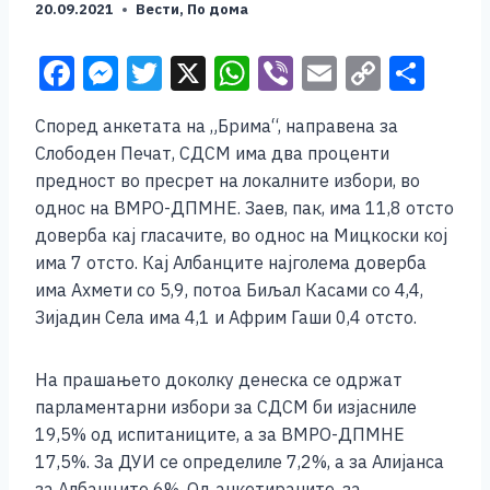
20.09.2021
Вести
,
По дома
F
M
T
X
W
Vi
E
C
S
a
e
wi
h
b
m
o
h
Според анкетата на „Брима“, направена за
c
ss
tt
at
er
ai
p
ar
Слободен Печат, СДСМ има два проценти
e
e
er
s
l
y
e
предност во пресрет на локалните избори, во
b
n
A
Li
однос на ВМРО-ДПМНЕ. Заев, пак, има 11,8 отсто
доверба кај гласачите, во однос на Мицкоски кој
o
g
p
n
има 7 отсто. Кај Албанците најголема доверба
o
er
p
k
има Ахмети со 5,9, потоа Биљал Касами со 4,4,
k
Зијадин Села има 4,1 и Африм Гаши 0,4 отсто.
На прашањето доколку денеска се одржат
парламентарни избори за СДСМ би изјасниле
19,5% од испитаниците, а за ВМРО-ДПМНЕ
17,5%. За ДУИ се определиле 7,2%, а за Алијанса
за Албанците 6%. Од анкетираните, за