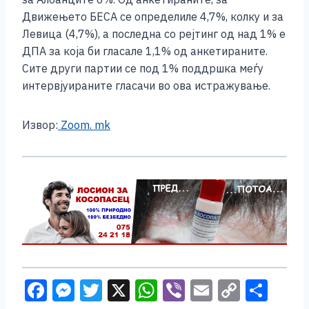
Движењето БЕСА се определиле 4,7%, колку и за
Левица (4,7%), а последна со рејтинг од над 1% е
ДПА за која би гласале 1,1% од анкетираните.
Сите други партии се под 1% поддршка меѓу
интервјуираните гласачи во ова истражување.
Извор:
Zoom. mk
F
M
T
X
W
Vi
E
C
S