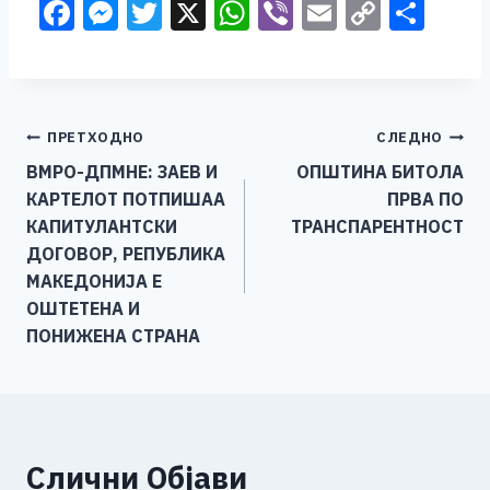
F
M
T
X
W
Vi
E
C
S
a
e
wi
h
b
m
o
h
c
ss
tt
at
er
ai
p
ar
e
e
er
s
l
y
e
Навигација
ПРЕТХОДНО
СЛЕДНО
b
n
A
Li
ВМРО-ДПМНЕ: ЗАЕВ И
ОПШТИНА БИТОЛА
o
g
p
n
на
КАРТЕЛОТ ПОТПИШАА
ПРВА ПО
o
er
p
k
напис
КАПИТУЛАНТСКИ
ТРАНСПАРЕНТНОСТ
k
ДОГОВОР, РЕПУБЛИКА
МАКЕДОНИЈА Е
ОШТЕТЕНА И
ПОНИЖЕНА СТРАНА
Слични Објави