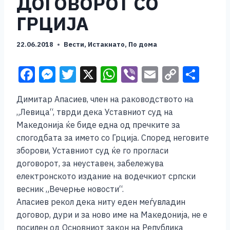
ДОГОВОРОТ СО
ГРЦИЈА
22.06.2018
Вести
,
Истакнато
,
По дома
F
M
T
X
W
Vi
E
C
S
a
e
wi
h
b
m
o
h
Димитар Апасиев, член на раководството на
c
ss
tt
at
er
ai
p
ar
„Левица“, тврди дека Уставниот суд на
e
e
er
s
l
y
e
Македонија ќе биде една од пречките за
b
n
A
Li
спогодбата за името со Грција. Според неговите
зборови, Уставниот суд ќе го прогласи
o
g
p
n
договорот, за неуставен, забележува
o
er
p
k
електронското издание на водечкиот српски
k
весник „Вечерње новости“.
Апасиев рекол дека ниту еден меѓувладин
договор, дури и за ново име на Македонија, не е
посилен од Основниот закон на Република