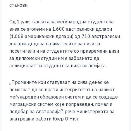
o
g
p
n
станови.
o
er
p
k
k
Од 1 јули, таксата за меѓународна студентска
виза се зголеми на 1.600 австралиски долари
(1.068 американски долари) од 710 австралиски
долари, додека на имателите на визи за
посетители и на студентите со привремени визи
за дипломски студии им е забрането да
аплицираат за студентска виза во земјата.
„Промените кои стапуваат на сила денес ќе
помогнат да се врати интегритетот на нашиот
меѓународен образовен систем и да се создаде
миграциски систем кој е поправеден, помал и
подобар за Австралија“, рече министерката за
внатрешни работи Клер О’Нил.