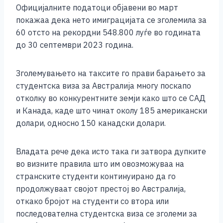
Официјалните податоци објавени во март
покажаа дека нето имиграцијата се зголемила за
60 отсто на рекордни 548.800 луѓе во годината
до 30 септември 2023 година.
Зголемувањето на таксите го прави барањето за
студентска виза за Австралија многу поскапо
отколку во конкурентните земји како што се САД
и Канада, каде што чинат околу 185 американски
долари, односно 150 канадски долари.
Владата рече дека исто така ги затвора дупките
во визните правила што им овозможуваа на
странските студенти континуирано да го
продолжуваат својот престој во Австралија,
откако бројот на студенти со втора или
последователна студентска виза се зголеми за