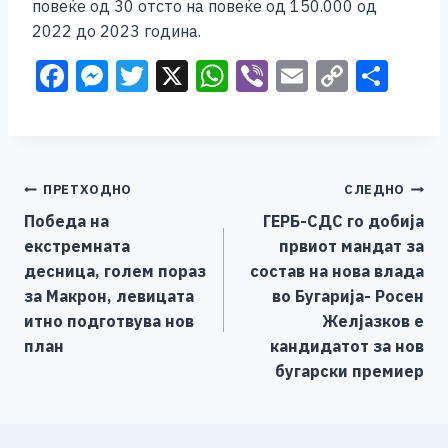
повеќе од 30 отсто на повеќе од 150.000 од
2022 до 2023 година.
F
M
T
X
W
Vi
E
C
S
a
e
wi
h
b
m
o
h
c
ss
tt
at
er
ai
p
ar
e
e
er
s
l
y
e
Навигација
ПРЕТХОДНО
СЛЕДНО
b
n
A
Li
Победа на
ГЕРБ-СДС го добија
o
g
p
n
на
екстремната
првиот мандат за
o
er
p
k
напис
десница, голем пораз
состав на нова влада
k
за Макрон, левицата
во Бугарија- Росен
итно подготвува нов
Желјазков е
план
кандидатот за нов
бугарски премиер