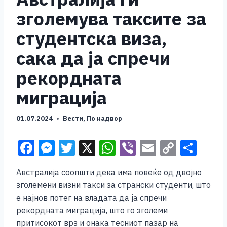
зголемува таксите за
студентска виза,
сака да ја спречи
рекордната
миграција
01.07.2024
Вести
,
По надвор
F
M
T
X
W
Vi
E
C
S
a
e
wi
h
b
m
o
h
Австралија соопшти дека има повеќе од двојно
c
ss
tt
at
er
ai
p
ar
зголемени визни такси за странски студенти, што
e
e
er
s
l
y
e
е најнов потег на владата да ја спречи
b
n
A
Li
рекордната миграција, што го зголеми
притисокот врз и онака тесниот пазар на