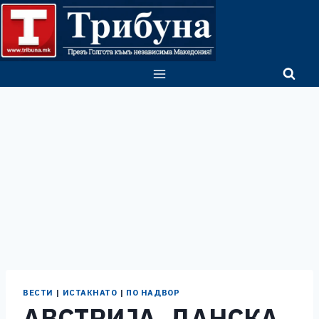
Skip
to
content
ВЕСТИ
|
ИСТАКНАТО
|
ПО НАДВОР
АВСТРИЈА, ДАНСКА