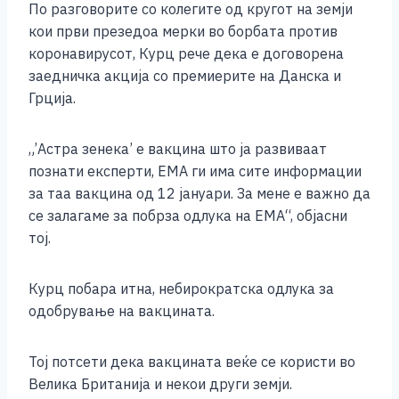
По разговорите со колегите од кругот на земји
k
кои први презедоа мерки во борбата против
коронавирусот, Курц рече дека е договорена
заедничка акција со премиерите на Данска и
Грција.
„’Астра зенека’ е вакцина што ја развиваат
познати експерти, ЕМА ги има сите информации
за таа вакцина од 12 јануари. За мене е важно да
се залагаме за побрза одлука на ЕМА“, објасни
тој.
Курц побара итна, небирократска одлука за
одобрување на вакцината.
Тој потсети дека вакцината веќе се користи во
Велика Британија и некои други земји.