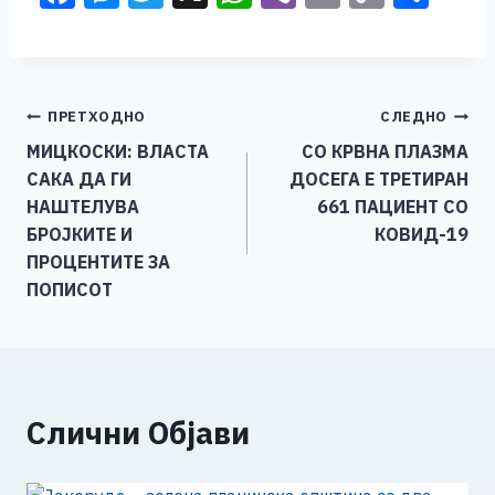
a
e
wi
h
b
m
o
h
c
ss
tt
at
er
ai
p
ar
e
e
er
s
l
y
e
Навигација
ПРЕТХОДНО
СЛЕДНО
b
n
A
Li
МИЦКОСКИ: ВЛАСТА
СО КРВНА ПЛАЗМА
o
g
p
n
на
САКА ДА ГИ
ДОСЕГА E ТРЕТИРАН
o
er
p
k
напис
НАШТЕЛУВА
661 ПАЦИЕНТ СО
k
БРОЈКИТЕ И
КОВИД-19
ПРОЦЕНТИТЕ ЗА
ПОПИСОТ
Слични Објави