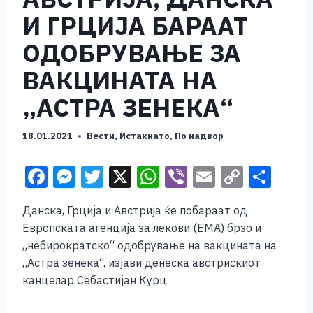
И ГРЦИЈА БАРААТ
ОДОБРУВАЊЕ ЗА
ВАКЦИНАТА НА
„АСТРА ЗЕНЕКА“
18.01.2021
Вести
,
Истакнато
,
По надвор
F
M
T
X
W
Vi
E
C
S
a
e
wi
h
b
m
o
h
Данска, Грција и Австрија ќе побараат од
c
ss
tt
at
er
ai
p
ar
Европската агенција за лекови (ЕМА) брзо и
e
e
er
s
l
y
e
„небирократско“ одобрување на вакцината на
b
n
A
Li
„Астра зенека“, изјави денеска австрискиот
канцелар Себастијан Курц.
o
g
p
n
o
er
p
k