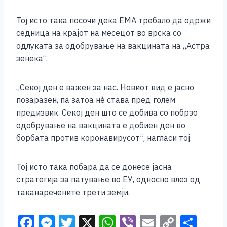
Тој исто така посочи дека ЕМА требало да одржи
седница на крајот на месецот во врска со
одлуката за одобрување на вакцината на „Астра
зенека“.
„Секој ден е важен за нас. Новиот вид е јасно
позаразен, па затоа нè става пред голем
предизвик. Секој ден што се добива со побрзо
одобрување на вакцината е добиен ден во
борбата против коронавирусот”, нагласи тој.
Тој исто така побара да се донесе јасна
стратегија за патување во ЕУ, односно влез од
таканаречените трети земји.
F
M
T
X
W
Vi
E
C
S