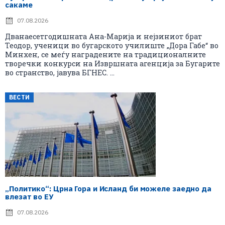
сакаме
07.08.2026
Дванаесетгодишната Ана-Марија и нејзиниот брат
Теодор, ученици во бугарското училиште „Дора Габе“ во
Минхен, се меѓу наградените на традиционалните
творечки конкурси на Извршната агенција за Бугарите
во странство, јавува БГНЕС. ...
ВЕСТИ
„Политико“: Црна Гора и Исланд би можеле заедно да
влезат во ЕУ
07.08.2026