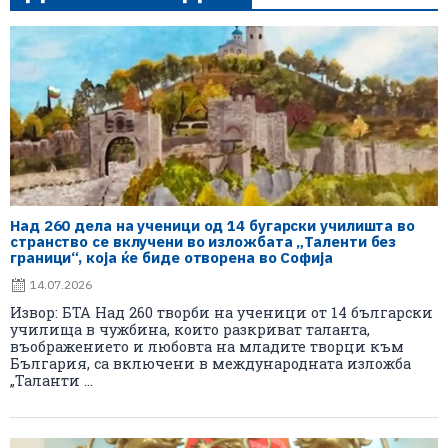
Над 260 дела на ученици од 14 бугарски училишта во
странство се вклучени во изложбата „Таленти без
граници“, која ќе биде отворена во Софија
14.07.2026
Извор: БТА Над 260 творби на ученици от 14 български
училища в чужбина, които разкриват таланта,
въображението и любовта на младите творци към
България, са включени в международната изложба
„Таланти ...