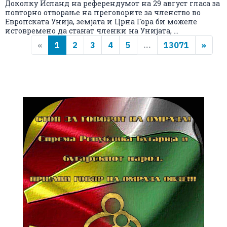
Доколку Исланд на референдумот на 29 август гласа за
повторно отворање на преговорите за членство во
Европската Унија, земјата и Црна Гора би можеле
истовремено да станат членки на Унијата, ...
«
1
2
3
4
5
...
13071
»