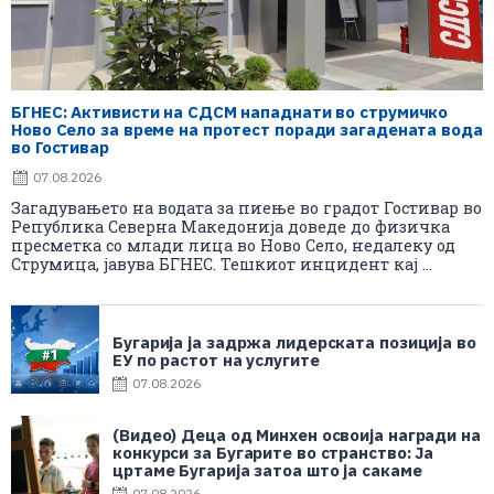
БГНЕС: Aктивисти на СДСМ нападнати во струмичко
Ново Село за време на протест поради загадената вода
во Гостивар
07.08.2026
Загадувањето на водата за пиење во градот Гостивар во
Република Северна Македонија доведе до физичка
пресметка со млади лица во Ново Село, недалеку од
Струмица, јавува БГНЕС. Тешкиот инцидент кај ...
Бугарија ја задржа лидерската позиција во
ЕУ по растот на услугите
07.08.2026
(Видео) Деца од Минхен освоија награди на
конкурси за Бугарите во странство: Ја
цртаме Бугарија затоа што ја сакаме
07.08.2026