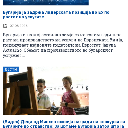
Бугарија ја задржа лидерската позиција во ЕУ по
растот на услугите
07.08.2026
Бугарија и во мај останала земја со најголем годишен
раст на производството на услуги во Европската Унија,
покажуваат најновите податоци на Евростат, јавува
Actualno. Обемот на производството во бугарскиот
услужен ...
ВЕСТИ
(Видео) Деца од Минхен освоија награди на конкурси за
Бугарите во странство: Ја цртаме Бугарија затоа што ја