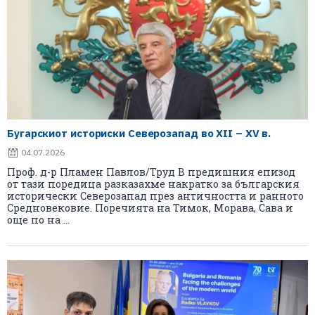
Бугарскиот историски Северозапад во XII – XV в.
04.07.2026
Проф. д-р Пламен Павлов/Труд В предишния епизод
от тази поредица разказахме накратко за българския
исторически Северозапад през античността и ранното
Средновековие. Поречията на Тимок, Морава, Сава и
още по на ...