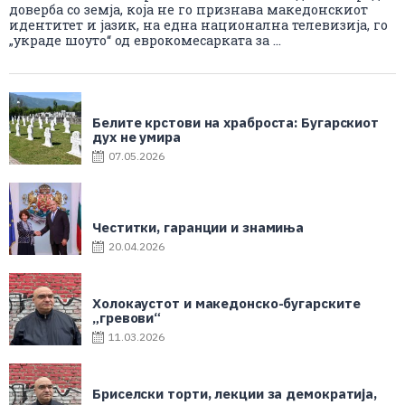
доверба со земја, која не го признава македонскиот
идентитет и јазик, на една национална телевизија, го
„украде шоуто“ од еврокомесарката за ...
Белите крстови на храброста: Бугарскиот
дух не умира
07.05.2026
Честитки, гаранции и знамиња
20.04.2026
Холокаустот и македонско-бугарските
„гревови“
11.03.2026
Бриселски торти, лекции за демократија,