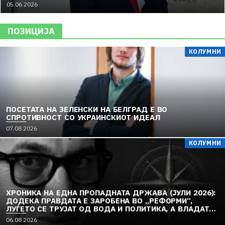
05.06.2026
ПОЗИЦИЈА
КОЛУМНИ
ПОСЕТАТА НА ЗЕЛЕНСКИ НА БЕЛГРАД Е ВО
СПРОТИВНОСТ СО УКРАИНСКИОТ ИДЕАЛ
07.08.2026
КОЛУМНИ
ХРОНИКА НА ЕДНА ПРОПАДНАТА ДРЖАВА (ЈУЛИ 2026):
ДОДЕКА ПРАВДАТА Е ЗАРОБЕНА ВО „РЕФОРМИ“,
ЛУЃЕТО СЕ ТРУЈАТ ОД ВОДА И ПОЛИТИКА, А ВЛАДАТА
И ОПОЗИЦИЈАТА СЕ „РЕКОНСТРУИРААТ“ – ЗЕМЈАТА
06.08.2026
ТОНЕ ВО „ДОСТОИНСТВО“ И МОЛЧИ ПРЕД УКРАИНА