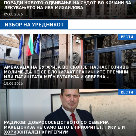
ПОРАДИ НОВОТО ОДБИВАЊЕ НА СУДОТ ВО КОЧАНИ ЗА
ЛЕКУВАЊЕТО НА ИВА МИХАИЛОВА
07.08.2026
ИЗБОР НА УРЕДНИКОТ
ВЕСТИ
АМБАСАДА НА БУГАРИЈА ВО СКОПЈЕ: НАЈНАСТОЈЧИВО
МОЛИМЕ ДА НЕ СЕ БЛОКИРААТ ГРАНИЧНИТЕ ПРЕМИНИ
ИЛИ ПАТИШТАТА МЕЃУ БУГАРИЈА И СЕВЕРНА
МАКЕДОНИЈА
18.06.2026
ВЕСТИ
РАДУКОВ: ДОБРОСОСЕДСТВОТО СО СЕВЕРНА
МАКЕДОНИЈА НЕ САМО ШТО Е ПРИОРИТЕТ, ТУКУ Е И
ХОРИЗОНТАЛЕН КРИТЕРИУМ