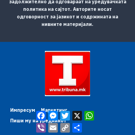
задолжително да одговараат на уредувачката
политика на сајтот. Авторите носат
одговорност за јазикот и содржината на
нивните материјали.
Импресум
Маркетинг
Facebook
Messenger
Twitter
X
WhatsApp
Пиши му на уредникот
Viber
Email
Copy
Share
Link