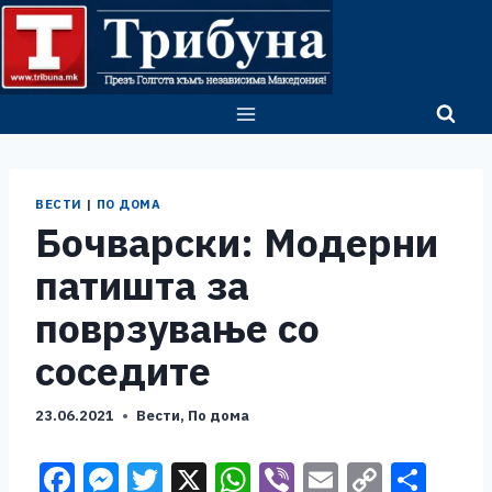
Skip
to
content
ВЕСТИ
|
ПО ДОМА
Бочварски: Модерни
патишта за
поврзување со
соседите
23.06.2021
Вести
,
По дома
F
M
T
X
W
Vi
E
C
S