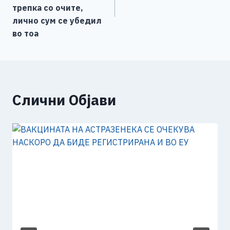
k
трепка со очите,
лично сум се убедил
во тоа
Слични Објави