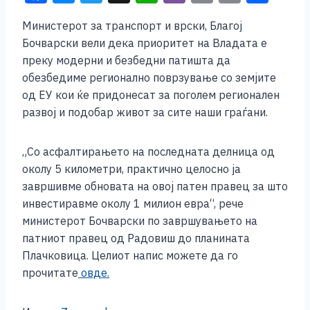
a
e
wi
h
b
m
o
h
Mинистерот за транспорт и врски, Благој
c
ss
tt
at
er
ai
p
ar
Бочварски вели дека приоритет на Владата е
e
e
er
s
l
y
e
преку модерни и безбедни патишта да
b
n
A
Li
обезбедиме регионално поврзување со земјите
од ЕУ кои ќе придонесат за поголем регионален
o
g
p
n
развој и подобар живот за сите наши граѓани.
o
er
p
k
k
„Со асфалтирањето на последната делница од
околу 5 километри, практично целосно ја
завршивме обновата на овој патен правец за што
инвестиравме околу 1 милион евра“, рече
министерот Бочварски по завршувањето на
патниот правец од Радовиш до планината
Плачковица. Целиот напис можете да го
прочитате
овде.