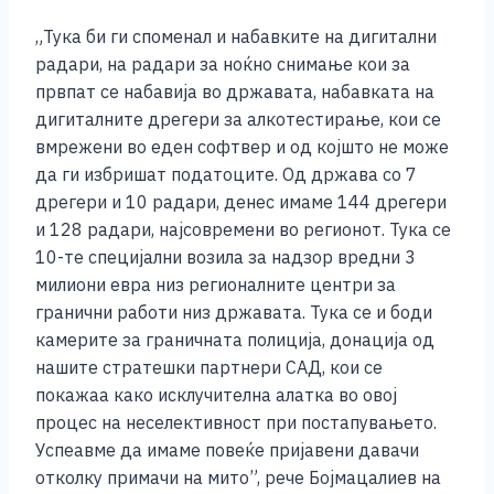
„Тука би ги споменал и набавките на дигитални
радари, на радари за ноќно снимање кои за
првпат се набавија во државата, набавката на
дигиталните дрегери за алкотестирање, кои се
вмрежени во еден софтвер и од којшто не може
да ги избришат податоците. Од држава со 7
дрегери и 10 радари, денес имаме 144 дрегери
и 128 радари, најсовремени во регионот. Тука се
10-те специјални возила за надзор вредни 3
милиони евра низ регионалните центри за
гранични работи низ државата. Тука се и боди
камерите за граничната полиција, донација од
нашите стратешки партнери САД, кои се
покажаа како исклучителна алатка во овој
процес на неселективност при постапувањето.
Успеавме да имаме повеќе пријавени давачи
отколку примачи на мито”, рече Бојмацалиев на