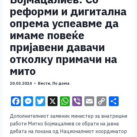
реформи и дигитална
опрема успеавме да
имаме повеќе
пријавени давачи
отколку примачи на
мито
20.03.2024
Вести
,
По дома
F
M
T
X
W
Vi
E
C
S
a
e
wi
h
b
m
o
h
Дополнителниот заменик министер за внатрешни
c
ss
tt
at
er
ai
p
ar
работи Митко Бојмацалиев се обрати на јавна
e
e
er
s
l
y
e
дебата на покана од Националниот координатор