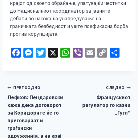
крајот од своето обраќање, упатувајќи честитки
до Националниот координатор за јавните
дебати во насока на унапредување на
граничната безбедност и уште поефикасна борба
против корупцијата.
F
M
T
X
W
Vi
E
C
S
a
e
wi
h
b
m
o
h
c
ss
tt
at
er
ai
p
ar
e
e
er
s
l
y
e
Навигација
ПРЕТХОДНО
СЛЕДНО
b
n
A
Li
Лефков: Пендаровски
Францускиот
o
g
p
n
на
кажа дека договорот
регулатор го казни
o
er
p
k
напис
за Коридорите ќе го
„Гугл“
k
преговараат и
граѓански
здруженија, а на крај