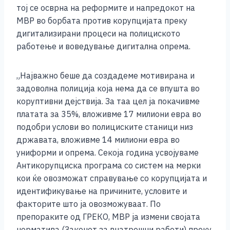
тој се осврна на реформите и напредокот на
МВР во борбата против корупцијата преку
дигитализирани процеси на полициското
работење и воведување дигитална опрема.
„Најважно беше да создадеме мотивирана и
задоволна полиција која нема да се впушта во
коруптивни дејствија. За таа цел ја покачивме
платата за 35%, вложивме 17 милиони евра во
подобри услови во полициските станици низ
државата, вложивме 14 милиони евра во
униформи и опрема. Секоја година усвојуваме
Антикорупциска програма со систем на мерки
кои ќе овозможат справување со корупцијата и
идентификување на причините, условите и
факторите што ја овозможуваат. По
препораките од ГРЕКО, МВР ја измени својата
норматива (Законот за внатрешни работи) преку