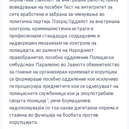
воведување на посебен Тест на интегритет за
сите вработени и забрана за членување во
политичка партија. Покрај Одделот за внатрешна
контрола, криминалистички истраги и
професионали стандарди, создадовме и
надворешен механизам на контрола на
полицијата, во рамките на Народниот
правобранител, посебно одделение Полициски
омбудсман. Паралелно во Јавното обвинителство
за гонење на организиран криминал и корупција
се формираше посебно одделение кое исклучиво
ги процесуира предметите кои се однесуваат на
полициските службеници кои ја злоупотребилe
својата позиција”, рече Бојмацалиев,
надополнувајќи со тоа каква дигитална опрема е
ставена во функција на борбата против
корупцијата.