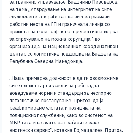
b
n
A
Li
за гранично управување, Владимир Пивоваров,
на тема „Утврдување на интегритет на сите
o
g
p
n
службеници кои работат на високо ризични
o
er
p
k
работни места на ГП и граничната линија со
k
примена на полиграф, како превентивна мерка
за спречување на можна корупција”, во
организација на Националниот координативен
центар со логистичка поддршка на Владата на
Република Северна Македонија.
„Наша примарна должност е да ги овозможиме
сите елементарни услови за работа, да
воведуваме норми и стандарди за неспорно
легалистичко постапување. Притоа, да ја
реафирмираме улогата и позицијата на
полицискиот службеник, како во системот на
МВР така и во очите на граѓаните како
вистински сервис”, истакна Бојмацалиев. Притоа,