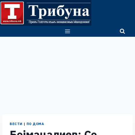
Skip
to
content
ВЕСТИ
|
ПО ДОМА
Бојмацалиев: Со