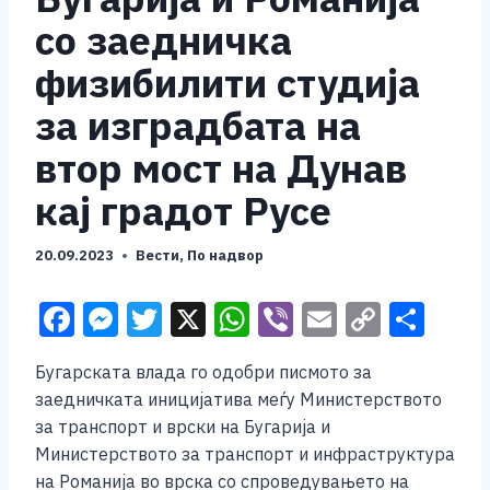
со заедничка
физибилити студија
за изградбата на
втор мост на Дунав
кај градот Русе
20.09.2023
Вести
,
По надвор
F
M
T
X
W
Vi
E
C
S
a
e
wi
h
b
m
o
h
Бугарската влада го одобри писмото за
c
ss
tt
at
er
ai
p
ar
заедничката иницијатива меѓу Министерството
e
e
er
s
l
y
e
за транспорт и врски на Бугарија и
b
n
A
Li
Министерството за транспорт и инфраструктура
на Романија во врска со спроведувањето на