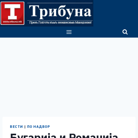
Skip
to
content
ВЕСТИ
|
ПО НАДВОР
Бугарија и Романија