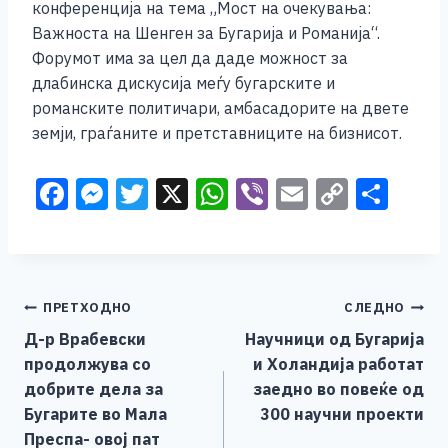
конференција на тема „Мост на очекувања:
Важноста на Шенген за Бугарија и Романија“.
Форумот има за цел да даде можност за
длабинска дискусија меѓу бугарските и
романските политичари, амбасадорите на двете
земји, граѓаните и претставниците на бизнисот.
F
M
T
X
W
Vi
E
C
S
a
e
wi
h
b
m
o
h
c
ss
tt
at
er
ai
p
ar
e
e
er
s
l
y
e
Навигација
ПРЕТХОДНО
СЛЕДНО
b
n
A
Li
Д-р Врабевски
Научници од Бугарија
o
g
p
n
на
продолжува со
и Холандија работат
o
er
p
k
напис
добрите дела за
заедно во повеќе од
k
Бугарите во Мала
300 научни проекти
Преспа- овој пат