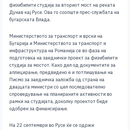
o
g
p
n
физибилити студија за вториот мост на реката
o
er
p
k
Дунав кај Русе. Ова го соопшти прес-службата на
k
бугарската Влада.
Министерството за транспорт и врски на
Бугарија и Министерството за транспорт и
инфраструктура на Романија се во фаза на
подготовка на заеднички проект за физибилити
студија за мостот. Како дел од документите за
аплицирање, предвидено е и потпишување на
Писмо за заедничка заложба од страна на
двајцата министри со цел последователно
спроведување на планираните активности во
рамки на студијата, доколку проектот биде
одобрен за финансирање.
На 22 септември во Русе ќе се одржи