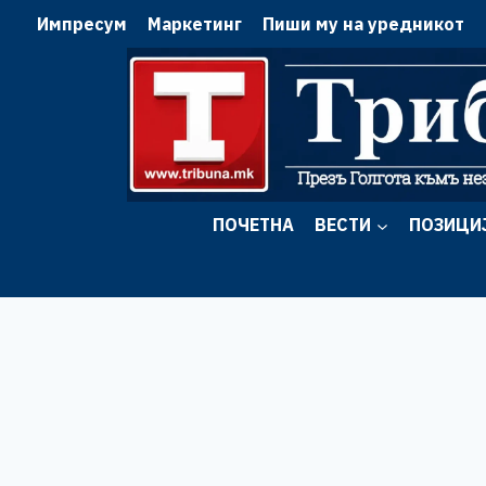
Skip
Импресум
Маркетинг
Пиши му на уредникот
to
content
ПОЧЕТНА
ВЕСТИ
ПОЗИЦИ