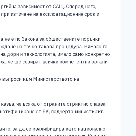
ргийна зависимост от САЩ. Според него,
 при изтичане на експлоатационния срок и
а не е по Закона за обществените поръчки
веждане на точно такава процедура. Нямало го
ана дори и технологията, имало само конкретно
ха, че ще сезират всички компетентни органи.
е въпроси към Министерството на
казва, че всяка от страните стриктно спазва
е нотифицирано от ЕК, подчерта министърът.
вите, за да се квалифицира като национално