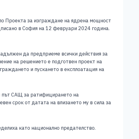
по Проекта за изграждане на ядрена мощност
дписано в София на 12 февруари 2024 година.
 задължен да предприеме всички действия за
нение на решението е подготвен проект на
зграждането и пускането в експлоатация на
и път САЩ за ратифицирането на
вен срок от датата на влизането му в сила за
еделиха като национално предателство.