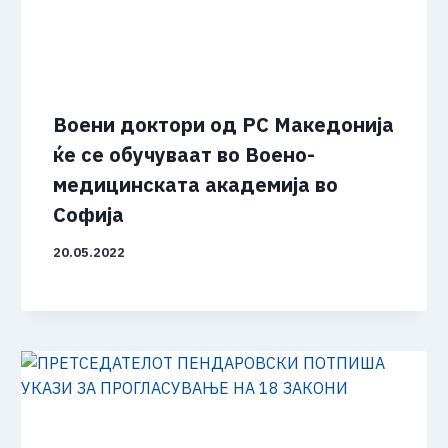
Воени доктори од РС Македонија
ќе се обучуваат во Воено-
медицинската академија во
Софија
20.05.2022