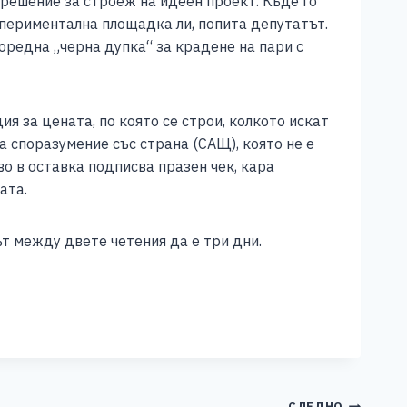
зрешение за строеж на идеен проект. Къде го
спериментална площадка ли, попита депутатът.
поредна „черна дупка“ за крадене на пари с
ия за цената, по която се строи, колкото искат
ва споразумение със страна (САЩ), която не е
во в оставка подписва празен чек, кара
цата.
т между двете четения да е три дни.
СЛЕДНО