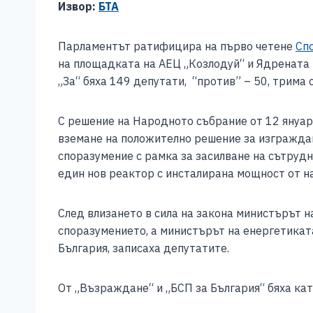
Извор:
БТА
c
ss
tt
at
er
ai
p
e
e
er
s
l
y
Парламентът ратифицира на първо четене
Сп
b
n
A
Li
на площадката на АЕЦ „Козлодуй“ и Ядрената 
o
g
p
n
„За“ бяха 149 депутати, “против” – 50, трима
o
er
p
k
С решение на Народното събрание от 12 януар
k
вземане на положително решение за изграждан
споразумение с рамка за засилване на сътруд
един нов реактор с инсталирана мощност от н
След влизането в сила на закона министърът 
споразумението, а министърът на енергетикат
България, записаха депутатите.
От „Възраждане“ и „БСП за България“ бяха ка