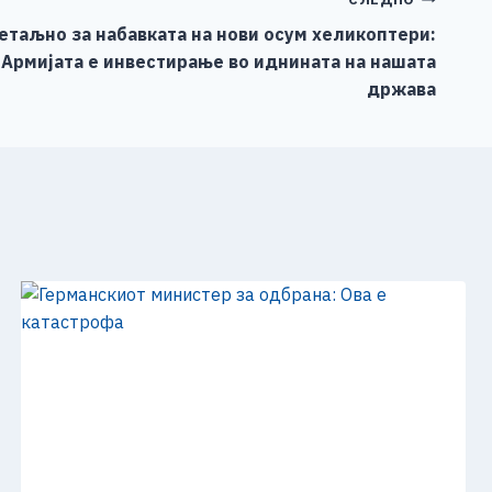
етаљно за набавката на нови осум хеликоптери:
Армијата е инвестирање во иднината на нашата
држава