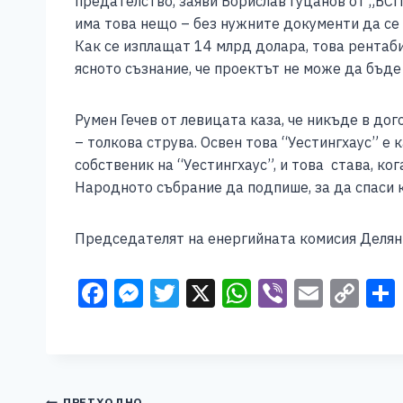
предателство, заяви Борислав Гуцанов от „БСП
има това нещо – без нужните документи да се
Как се изплащат 14 млрд долара, това рентаби
ясното съзнание, че проектът не може да бъде
Румен Гечев от левицата каза, че никъде в дог
– толкова струва. Освен това “Уестингхаус” е 
собственик на “Уестингхаус”, и това става, ко
Народното събрание да подпише, за да спаси 
Председателят на енергийната комисия Делян 
F
M
T
X
W
Vi
E
C
a
e
wi
h
b
m
o
c
ss
tt
at
er
ai
p
e
e
er
s
l
y
ПРЕТХОДНО