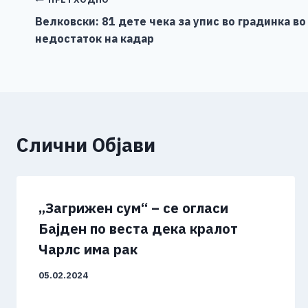
b
n
A
Li
Навигација
o
g
p
n
Велковски: 81 дете чека за упис во градинка в
на
недостаток на кадар
o
er
p
k
напис
k
Слични Објави
„Загрижен сум“ – се огласи
Бајден по веста дека кралот
Чарлс има рак
05.02.2024