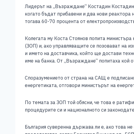
Лидерът на „Възраждане“ Костадин Костадино
когато бъдат прибавени и два нови реактора н
тогава 60-70 процента от електропроизводств
Колегата му Коста Стоянов попита министъра 
(ЗОП) и, ако управляващите се позовават на и
и името на доставчика, който ще достави техн
име на банка. От „Възраждане“ попитаха кой о
Споразумението от страна на САЩ е подписан
енергетиката, отговори министърът на енерге
По темата за ЗОП той обясни, че това е ратиф
процедурите си и националното си законодате
България суверенна държава ли е, ако това не