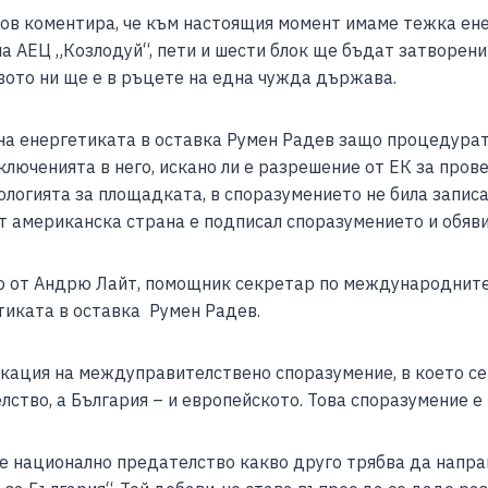
в коментира, че към настоящия момент имаме тежка ене
а АЕЦ „Козлодуй“, пети и шести блок ще бъдат затворени
ото ни ще е в ръцете на една чужда държава.
на енергетиката в оставка Румен Радев защо процедурат
зключенията в него, искано ли е разрешение от ЕК за про
ологията за площадката, в споразумението не била запис
т американска страна е подписал споразумението и обяви
о от Андрю Лайт, помощник секретар по международнит
тиката в оставка Румен Радев.
икация на междуправителствено споразумение, в което се 
лство, а България – и европейското. Това споразумение 
 е национално предателство какво друго трябва да напра