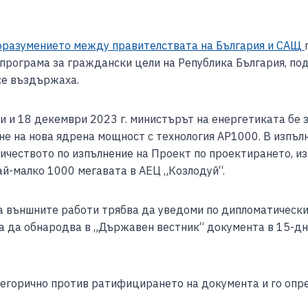
ar
e
оразумението между правителствата на България и САЩ
програма за граждански цели на Република България, по
 се въздържаха.
и и 18 декември 2023 г. министърът на енергетиката бе
е на нова ядрена мощност с технология АР1000. В изпъл
ничеството по изпълнение на Проект по проектирането, и
ай-малко 1000 мегавата в АЕЦ „Козлодуй“.
на външните работи трябва да уведоми по дипломатическ
а да обнародва в „Държавен вестник“ документа в 15-дне
тегорично против ратифицирането на документа и го опр