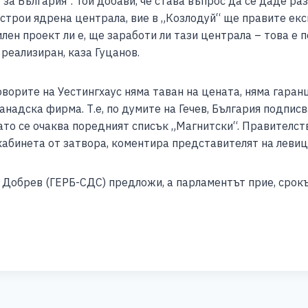
 за България“. Той добави, че става въпрос да се даде ра
 строи ядрена централа, вие в „Козлодуй“ ще правите ек
лен проект ли е, ще заработи ли тази централа – това е 
 реализиран, каза Гуцанов.
оворите на Уестингхаус няма таван на цената, няма гаранц
канадска фирма. Т.е, по думите на Гечев, България подпис
гато се очаква поредният списък „Магнитски“. Правителст
кабинета от затвора, коментира представителят на леви
Добрев (ГЕРБ-СДС) предложи, а парламентът прие, срокъ
S
h
ar
e