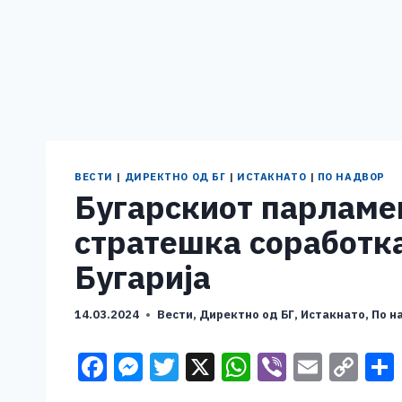
ВЕСТИ
|
ДИРЕКТНО ОД БГ
|
ИСТАКНАТО
|
ПО НАДВОР
Бугарскиот парламе
стратешка соработка
Бугарија
14.03.2024
Вести
,
Директно од БГ
,
Истакнато
,
По н
F
M
T
X
W
Vi
E
C
a
e
wi
h
b
m
o