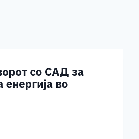
орот со САД за
 енергија во