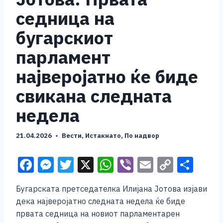
седница на
бугарскиот
парламент
најверојатно ќе биде
свикана следната
недела
21.04.2026
Вести
,
Истакнато
,
По надвор
F
M
T
X
W
Vi
E
C
S
a
e
wi
h
b
m
o
h
Бугарската претседателка Илијана Јотова изјави
c
ss
tt
at
er
ai
p
ar
дека најверојатно следната недела ќе биде
e
e
er
s
l
y
e
првата седница на новиот парламентарен