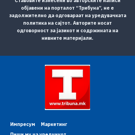
Ставовите изнесени во авторските написи
објавени на порталот “Трибуна”, не е
задолжително да одговараат на уредувачката
политика на сајтот. Авторите носат
одговорност за јазикот и содржината на
нивните материјали.
Импресум
Маркетинг
Пиши му на уредникот