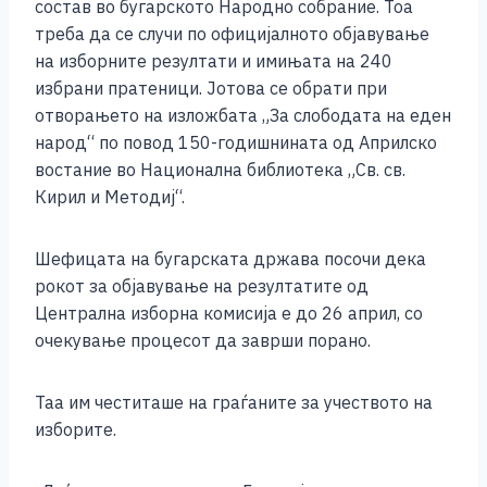
b
n
A
Li
состав во бугарското Народно собрание. Тоа
треба да се случи по официјалното објавување
o
g
p
n
на изборните резултати и имињата на 240
o
er
p
k
избрани пратеници. Јотова се обрати при
k
отворањето на изложбата „За слободата на еден
народ“ по повод 150-годишнината од Априлско
востание во Национална библиотека „Св. св.
Кирил и Методиј“.
Шефицата на бугарската држава посочи дека
рокот за објавување на резултатите од
Централна изборна комисија е до 26 април, со
очекување процесот да заврши порано.
Таа им честиташе на граѓаните за учеството на
изборите.