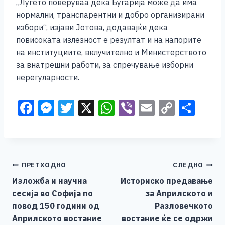
„Луѓето поверуваа дека Бугарија може да има
нормални, транспарентни и добро организирани
избори“, изјави Јотова, додавајќи дека
повисоката излезност е резултат и на напорите
на институциите, вклучително и Министерството
за внатрешни работи, за спречување изборни
нерегуларности.
F
M
T
X
W
Vi
E
C
S
a
e
wi
h
b
m
o
h
c
ss
tt
at
er
ai
p
ar
e
e
er
s
l
y
e
Навигација
ПРЕТХОДНО
СЛЕДНО
b
n
A
Li
Изложба и научна
Историско предавање
o
g
p
n
на
сесија во Софија по
за Априлското и
o
er
p
k
напис
повод 150 години од
Разловечкото
k
Априлското востание
востание ќе се одржи