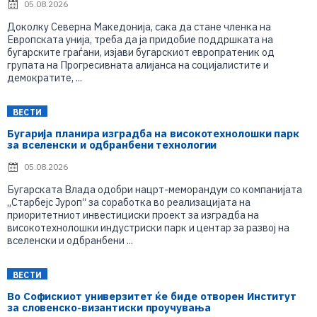
05.08.2026
Доколку Северна Македонија, сака да стане членка на
Европската унија, треба да ја придобие поддршката на
бугарските граѓани, изјави бугарскиот европратеник од
групата на Прогресивната алијанса на социјалистите и
демократите, ...
ВЕСТИ
Бугарија планира изградба на високотехнолошки парк
за вселенски и одбранбени технологии
05.08.2026
Бугарската Влада одобри нацрт-меморандум со компанијата
„Старбејс Јуроп“ за соработка во реализацијата на
приоритетниот инвестициски проект за изградба на
високотехнолошки индустриски парк и центар за развој на
вселенски и одбранбени ...
ВЕСТИ
Во Софискиот универзитет ќе биде отворен Институт
за словенско-византиски проучувања