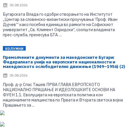
05.08.2026
Бугарската Влада го одобри отворањето на Институтот
„Центар за словенско-византиски проучувања ‘Проф. Иван
Дујчев’“ како посебна единица во рамките на Софискиот
универзитет „Св. Климент Охридски“, соопшти владината
прес-служба, пренесува БТА. ...
КОЛУМНИ
Премолчените документи за македонските Бугари:
Федералната унија на европските националности и
македонското ослободително движење (1949–1956) (2)
05.08.2026
Проф. д-р Спас Ташев ПРВА ГЛАВА ЕВРОПСКОТО
НАЦИОНАЛНО ПРАШАЊЕ И ИДЕОЛОШКИТЕ ОСНОВИ НА
ФУЕН 1.1. Еволуцијата на европската политика кон
националните малцинства по Првата и Втората светска војна
Прашањето за ...