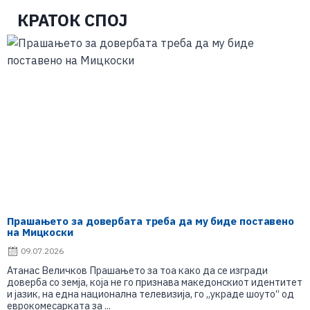
КРАТОК СПОЈ
Прашањето за довербата треба да му биде поставено
на Мицкоски
09.07.2026
Атанас Величков Прашањето за тоа како да се изгради
доверба со земја, која не го признава македонскиот идентитет
и јазик, на една национална телевизија, го „украде шоуто“ од
еврокомесарката за ...