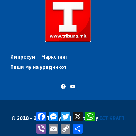
Импресум
Маркетинг
Пиши му на уредникот
Facebook
Messenger
Twitter
X
WhatsApp
© 2018 - 2026 Трибуна | Krafted by
BIT KRAFT
Viber
Email
Copy
Share
Link