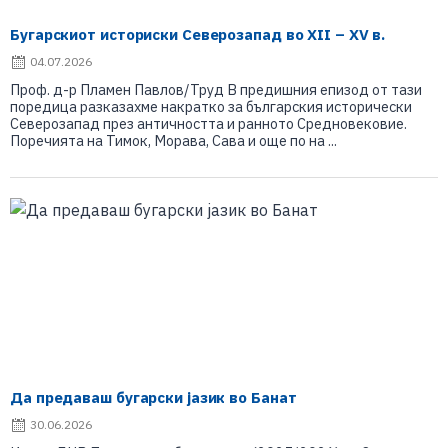
Бугарскиот историски Северозапад во XII – XV в.
04.07.2026
Проф. д-р Пламен Павлов/Труд В предишния епизод от тази
поредица разказахме накратко за българския исторически
Северозапад през античността и ранното Средновековие.
Поречията на Тимок, Морава, Сава и още по на ...
Да предаваш бугарски јазик во Банат
30.06.2026