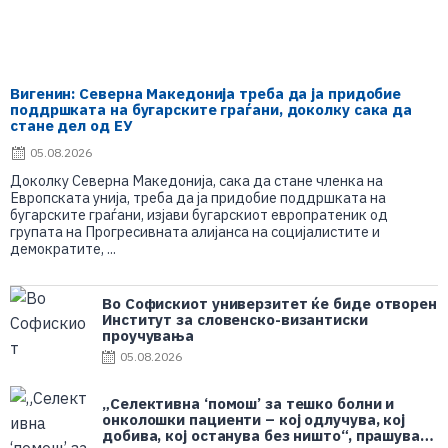
Вигенин: Северна Македонија треба да ја придобие
поддршката на бугарските граѓани, доколку сака да
стане дел од ЕУ
05.08.2026
Доколку Северна Македонија, сака да стане членка на
Европската унија, треба да ја придобие поддршката на
бугарските граѓани, изјави бугарскиот европратеник од
групата на Прогресивната алијанса на социјалистите и
демократите, ...
Во Софискиот универзитет ќе биде отворен
Институт за словенско-византиски
проучувања
05.08.2026
„Селективна ‘помош’ за тешко болни и
онколошки пациенти – кој одлучува, кој
добива, кој останува без ништо“, прашуваат