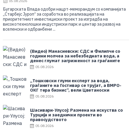
05.08.2026
Бугарската Влада одобри нацрт-меморандум со компанијата
„Старбејс Јуроп“ за соработка во реализацијата на
приоритетниот инвестициски проект за изградба на
високотехнолошки индустриски парк и центар за развој на
вселенски и одбранбени ...
(Видео) Манасиевски: СДС и Филипче со
години молчеа за небезбедната вода, а
денес глумат загриженост за граѓаните
05.08.2026
„Тошковски глуми експерт за вода,
граѓаните на Гостивар се трујат, а ВМРО-
ОКГ тера бизнис“, вели Цветаноски
05.08.2026
Шасивари-Улусој: Размена на искуства со
Турција и заеднички проекти во
правосудството
05.08.2026