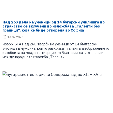
Над 260 дела на ученици од 14 бугарски училишта во
странство се вклучени во изложбата „Таленти без
граници“, која ќе биде отворена во Софија
14.07.2026
Извор: БТА Над 260 творби на ученици от 14 български
училища в чужбина, които разкриват таланта, въображението
и любовта на младите творци към България, са включени в
международната изложба „Таланти ...