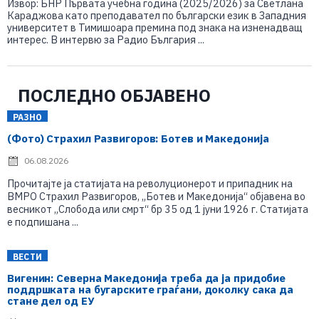
Извор: БНР Първата учебна година (2025/2026) за Светлана
Караджова като преподавател по български език в Западния
университет в Тимишоара премина под знака на изненадващ
интерес. В интервю за Радио България ...
ПОСЛЕДНО ОБЈАВЕНО
РАЗНО
(Фото) Страхил Развигоров: Ботев и Македонија
06.08.2026
Прочитајте ја статијата на револуционерот и припадник на
ВМРО Страхил Развигоров, „Ботев и Македонија“ објавена во
весникот „Слобода или смрт“ бр 35 од 1 јуни 1926 г. Статијата
е подпишана ...
ВЕСТИ
Вигенин: Северна Македонија треба да ја придобие
поддршката на бугарските граѓани, доколку сака да
стане дел од ЕУ