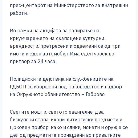
o
g
p
n
прес-центарот на Министерството за внатрешни
o
er
p
k
работи.
k
Во рамки на акцијата за запирање на
криумчарењето на скапоцени културни
врендности, претресени и одземени се од три
имоти и еден автомобил. Има еден човек во
притвор за 24 часа.
Полициските дејствија на службениците на
ГДБОП се извршени под раководство и надзор
на Окружното обвинителство – Габрово.
Светите мошти, светото евангелие, два
бискупски стапа, икони, литургиски предмети и
црковен прибор, како и слики, монети и оружје се
дел од предметите пронајдени во приватните