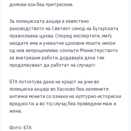
домови кои беа претресени.
За полициската акција е известено
раководството на Светиот синод на Бугарската
православна црква. Според експертите, меѓу
наодите има и уникатни црковни мошти, некои
од нив непроценливи, соопшти Министерството
за внатрешни работи, додавајќи дека тие
продолжуваат да работат на случајот.
БТА потсетува дека на крајот на јуни во
полициска акција во Хасково беа запленети
антички монети со ознаки на културно-историски
вредности, а во тој случај беа приведени маж и
жена.
Фото: БТА