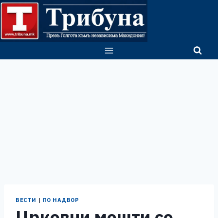
Skip
to
content
ВЕСТИ
|
ПО НАДВОР
Црковни мошти со