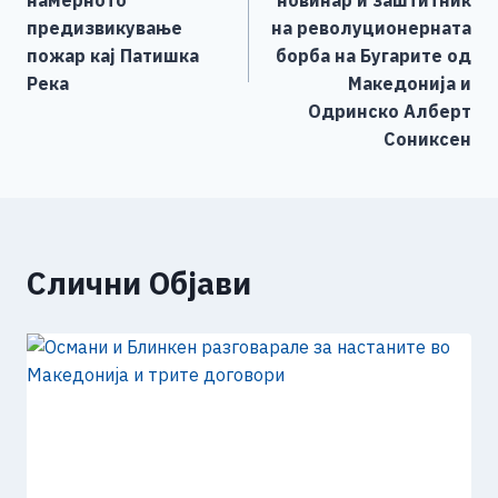
k
намерното
новинар и заштитник
предизвикување
на револуционерната
пожар кај Патишка
борба на Бугарите од
Река
Македонија и
Одринско Алберт
Сониксен
Слични Објави