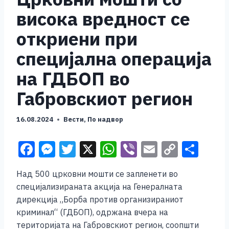
висока вредност се
откриени при
специјална операција
на ГДБОП во
Габровскиот регион
16.08.2024
Вести
,
По надвор
F
M
T
X
W
Vi
E
C
S
a
e
wi
h
b
m
o
h
Над 500 црковни мошти се запленети во
c
ss
tt
at
er
ai
p
ar
специјализираната акција на Генералната
e
e
er
s
l
y
e
дирекција „Борба против организираниот
b
n
A
Li
криминал“ (ГДБОП), одржана вчера на
територијата на Габровскиот регион, соопшти