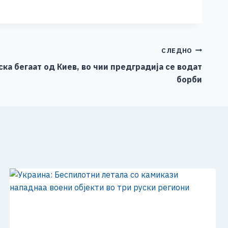
СЛЕДНО
ка бегаат од Киев, во чии предградија се водат
борби