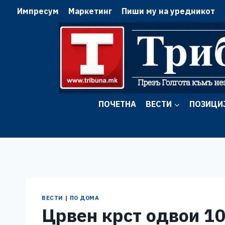
Skip
Импресум
Маркетинг
Пиши му на уредникот
to
content
ПОЧЕТНА
ВЕСТИ
ПОЗИЦИ
ВЕСТИ
|
ПО ДОМА
Црвен крст одвои 10