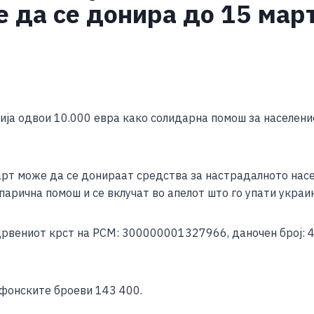
 да се донира до 15 мар
S
h
ја одвои 10.000 евра како солидарна помош за населени
ar
e
рт може да се донираат средства за настрадалното насе
парична помош и се вклучат во апелот што го упати украи
 Црвениот крст на РСМ: 300000001327966, даночен број:
ефонските броеви 143 400.