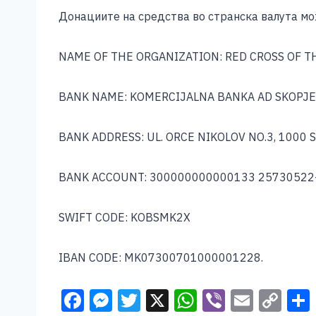
Донациите на средства во странска валута мож
NAME OF THE ORGANIZATION: RED CROSS OF 
BANK NAME: KOMERCIJALNA BANKA AD SKOPJE
BANK ADDRESS: UL. ORCE NIKOLOV NO.3, 1000
BANK ACCOUNT: 300000000000133 25730522
SWIFT CODE: KOBSMK2X
IBAN CODE: MK07300701000001228.
F
M
T
X
W
Vi
E
C