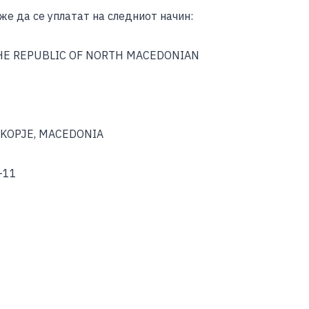
е да се уплатат на следниот начин:
THE REPUBLIC OF NORTH MACEDONIAN
 SKOPJE, MACEDONIA
-11
S