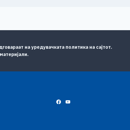
говараат на уредувачката политика на сајтот.
 материјали.