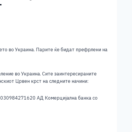
т
ето во Украина. Парите ќе бидат префрлени на
ление во Украина. Сите заинтересираните
нскиот Црвен крст на следните начини:
 4030984271620 АД Комерцијална банка со