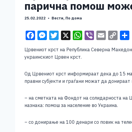
парична помош може
25.02.2022
Вести
,
По дома
F
M
T
X
W
Vi
E
C
a
e
wi
h
b
m
o
Црвениот крст на Република Северна Македони
c
ss
tt
at
er
ai
p
украинскиот Црвен крст.
e
e
er
s
l
y
b
n
A
Li
Од Црвениот крст информираат дека до 15 ма
o
g
p
n
правни субјекти и граѓани можат да донираат 
o
er
p
k
– на сметката на Фондот на солидарноста на
k
назнака: помош за население во Украина.
– со донирање на 100 денари со повик на тел