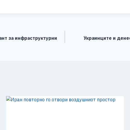
h
ar
e
ант за инфраструктурни
Украинците и денес