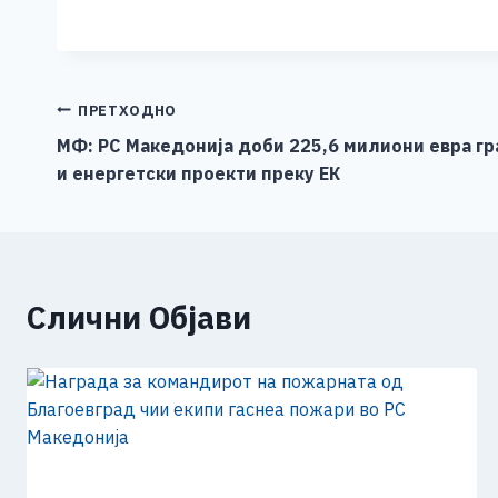
a
e
wi
h
b
m
o
c
ss
tt
at
er
ai
p
e
e
er
s
l
y
b
n
A
Li
Навигација
ПРЕТХОДНО
o
g
p
n
МФ: РС Македонија доби 225,6 милиони евра гр
на
и енергетски проекти преку ЕК
o
er
p
k
напис
k
Слични Објави