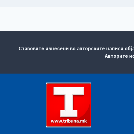
Ставовите изнесени во авторските написи обј
Авторите но