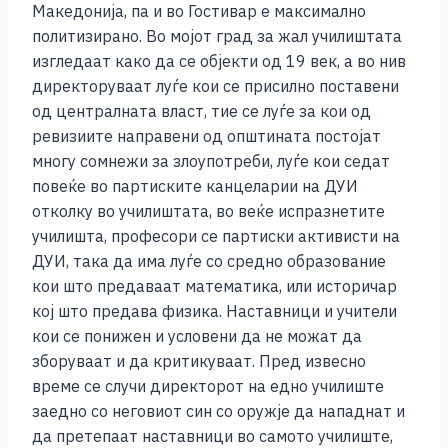
Македонија, па и во Гостивар е максимално
политизирано. Во мојот град за жал училиштата
изгледаат како да се објекти од 19 век, а во нив
директоруваат луѓе кои се присилно поставени
од централната власт, тие се луѓе за кои од
ревизиите направени од општината постојат
многу сомнежи за злоупотреби, луѓе кои седат
повеќе во партиските канцеларии на ДУИ
отколку во училиштата, во веќе испразнетите
училишта, професори се партиски активисти на
ДУИ, така да има луѓе со средно образование
кои што предаваат математика, или историчар
кој што предава физика. Наставници и учители
кои се понижен и условени да не можат да
зборуваат и да критикуваат. Пред извесно
време се случи директорот на едно училиште
заедно со неговиот син со оружје да нападнат и
да претепаат наставници во самото училиште,