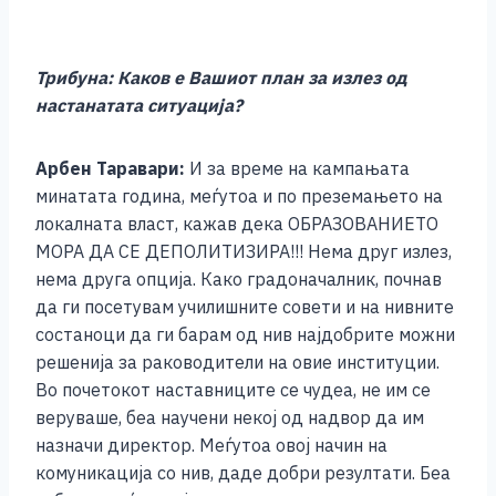
Трибуна: Каков е Вашиот план за излез од
настанатата ситуација?
Арбен Таравари:
И за време на кампањата
минатата година, меѓутоа и по преземањето на
локалната власт, кажав дека ОБРАЗОВАНИЕТО
МОРА ДА СЕ ДЕПОЛИТИЗИРА!!! Нема друг излез,
нема друга опција. Како градоначалник, почнав
да ги посетувам училишните совети и на нивните
состаноци да ги барам од нив најдобрите можни
решенија за раководители на овие институции.
Во почетокот наставниците се чудеа, не им се
веруваше, беа научени некој од надвор да им
назначи директор. Меѓутоа овој начин на
комуникација со нив, даде добри резултати. Беа