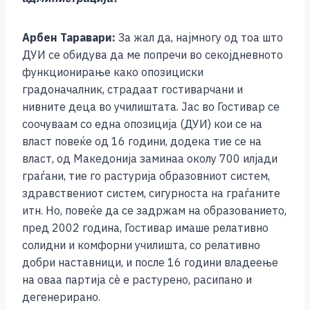
Арбен Таравари:
За жал да, најмногу од тоа што
ДУИ се обидува да ме попречи во секојдневното
функционирање како опозициски
градоначалник, страдаат гостиварчани и
нивните деца во училиштата. Јас во Гостивар се
соочуваам со една опозиција (ДУИ) кои се на
власт повеќе од 16 години, додека тие се на
власт, од Македонија заминаа околу 700 илјади
граѓани, тие го растурија образовниот систем,
здравствениот систем, сигурноста на граѓаните
итн. Но, повеќе да се задржам на образованието,
пред 2002 година, Гостивар имаше релативно
солидни и комфорни училишта, со релативно
добри наставници, и после 16 години владеење
на оваа партија сѐ е растурено, расипано и
дегенерирано.