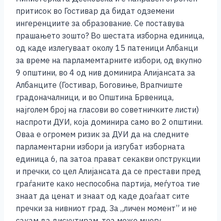
притисок во Гостивар да бидат одземени
ингеренциите за образование. Се поставува
прашањето зошто? Во шестата изборна единица,
од каде излегуваат околу 15 патеници Албанци
за време на парламемтарните избори, од вкупно
9 општини, во 4 од нив доминира Алијансата за
Албанците (Гостивар, Боговиње, Врапчиште
градоначалници, и во Општина Брвеница,
најголем број на гласови во советничките листи)
наспроти ДУИ, која доминира само во 2 општини.
Оваа е огромем ризик за ДУИ да на следните
парламентарни избори ја изгубат изборната
единица 6, па затоа прават секакви опструкции
и пречки, со цел Алијансата да се престави пред
граѓаните како неспособна партија, меѓутоа тие
знаат да ценат и знаат од каде доаѓаат сите
пречки за нивниот град. За „личен момент” и не
сакам да дискутирам, тоа може многу