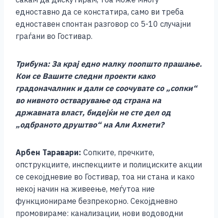
едноставно да се констатира, само ви треба
едноставен спонтан разговор со 5-10 случајни
граѓани во Гостивар.
Трибуна: За крај едно малку поопшто прашање.
Кои се Вашите следни проекти како
градоначалник и дали се соочувате со „сопки“
во нивното остварување од страна на
државната власт, бидејќи не сте дел од
„одбраното друштво“ на Али Ахмети?
Арбен Таравари:
Сопките, пречките,
опструкциите, инспекциите и полициските акции
се секојдневие во Гостивар, тоа ни стана и како
некој начин на живеење, меѓутоа ние
функционираме безпрекорно. Секојдневно
промовираме: канализации, нови водоводни