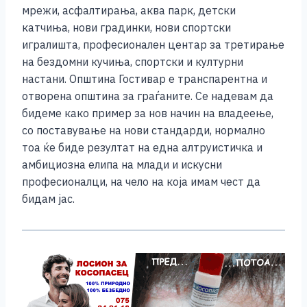
мрежи, асфалтирања, аква парк, детски
катчиња, нови градинки, нови спортски
игралишта, професионален центар за третирање
на бездомни кучиња, спортски и културни
настани. Општина Гостивар е транспарентна и
отворена општина за граѓаните. Се надевам да
бидеме како пример за нов начин на владеење,
со поставување на нови стандарди, нормално
тоа ќе биде резултат на една алтруистичка и
амбициозна елипа на млади и искусни
професионалци, на чело на која имам чест да
бидам јас.