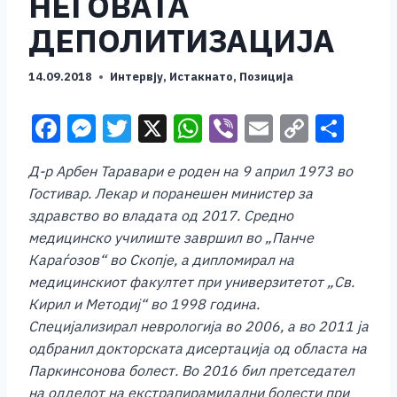
НЕГОВАТА
ДЕПОЛИТИЗАЦИЈА
14.09.2018
Интервју
,
Истакнато
,
Позиција
F
M
T
X
W
Vi
E
C
S
a
e
wi
h
b
m
o
h
Д-р Арбен Таравари е роден на 9 април 1973 во
c
ss
tt
at
er
ai
p
ar
Гостивар. Лекар и поранешен министер за
e
e
er
s
l
y
e
здравство во владата од 2017. Средно
b
n
A
Li
медицинско училиште завршил во „Панче
Караѓозов“ во Скопје, а дипломирал на
o
g
p
n
медицинскиот факултет при универзитетот „Св.
o
er
p
k
Кирил и Методиј“ во 1998 година.
k
Специјализирал неврологија во 2006, а во 2011 ја
одбранил докторската дисертација од областа на
Паркинсонова болест. Во 2016 бил претседател
на одделот на екстрапирамидални болести при