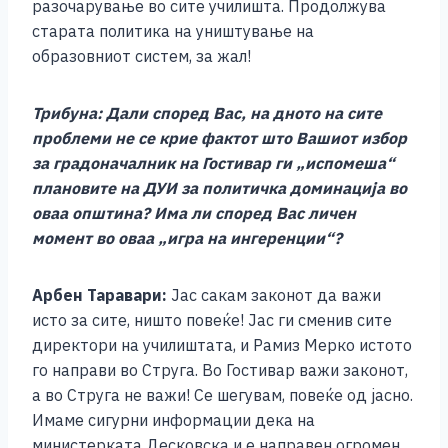
разочарување во сите училишта. Продолжува
старата политика на уништување на
образовниот систем, за жал!
Трибуна: Дали според Вас, на дното на сите
проблеми не се крие фактот што Вашиот избор
за градоначалник на Гостивар ги „испомеша“
плановите на ДУИ за политичка доминација во
оваа општина? Има ли според Вас личен
момент во оваа „игра на ингеренции“?
Арбен Таравари:
Јас сакам законот да важи
исто за сите, ништо повеќе! Јас ги сменив сите
директори на училиштата, и Рамиз Мерко истото
го направи во Струга. Во Гостивар важи законот,
а во Струга не важи! Се шегувам, повеќе од јасно.
Имаме сигурни информации дека на
министерката Десковска и е направен огромен