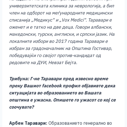
универзитетската клиника за неврологија, а бил
член на одборот на меѓународните медицински
списанија „Медикус“ и „Vox Medici“. Таравари е
оженет и е татко на две деца. Говори албански,
македонски, турски, англиски, и српски јазик. На
локалните избори во 2017 година Таравари е
избран за градоначалник на Општина Гостивар,
победувајќи го својот против-кандидат од
редовите на ДУИ, Невзат Бејта.
Трибуна: Г-не Таравари пред извесно време
преку Вашиот facebook профил објавивте дека
ситуацијата во образованието во Вашата
општина е ужасна. Опишете го ужасот со кој се
соочувате?
Арбен Таравари:
Образованието генерално во