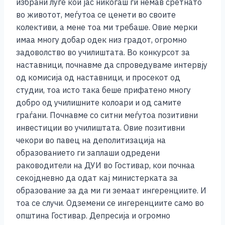
избрани луѓе кои јас никогаш ги немав сретнато
во животот, меѓутоа се ценети во своите
колективи, а мене тоа ми требаше. Овие мерки
имаа многу добар одек низ градот, огромно
задоволство во училиштата. Во конкурсот за
наставници, почнавме да спроведуваме интервју
од комисија од наставници, и просекот од
студии, тоа исто така беше прифатено многу
добро од училишните колоари и од самите
граѓани. Почнавме со ситни меѓутоа позитивни
инвестиции во училиштата. Овие позитивни
чекори во павец на деполитизација на
образованието ги заплаши одредени
раководители на ДУИ во Гостивар, кои почнаа
секојдневно да одат кај министерката за
образование за да ми ги земаат ингеренциите. И
тоа се случи. Одземени се ингеренциите само во
општина Гостивар. Депресија и огромно