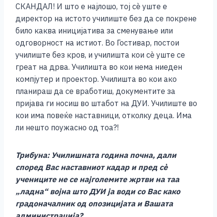
СКАНДАЛ! И што е најлошо, тој сѐ уште е
директор на истото училиште без да се покрене
било каква иницијатива за сменување или
одговорност на истиот. Во Гостивар, постои
училиште без кров, и училишта кои сѐ уште се
греат на дрва. Училишта во кои нема ниеден
компјутер и проектор. Училишта во кои ако
планираш да се вработиш, документите за
пријава ги носиш во штабот на ДУИ. Училиште во
кои има повеќе наставници, отколку деца. Има
ли нешто поужасно од тоа?!
Трибуна: Училишната година почна, дали
според Вас наставниот кадар и пред сѐ
учениците не се најголемите жртви на таа
„ладна“ војна што ДУИ ја води со Вас како
градоначалник од опозицијата и Вашата
администрација?