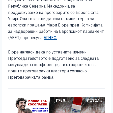
o
g
p
n
Република Северна Македонија за
o
er
p
k
продолжување на преговорите со Европската
k
Унија. Ова го изјави данската министерка за
европски прашања Мари Бјоре пред Комисијата
за надворешни работи на Европскиот парламент
(AFET), пренесува
БГНЕС.
Бјоре нагласи дека по уставните измени,
Претседателството е подготвено за следната
меѓувладина конференција и отворањето на
првите преговарачки кластери согласно
Преговарачката рамка.