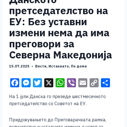
претседателство на
ЕУ: Без уставни
измени нема да има
преговори за
Северна Македонија
15.07.2025
Вести
,
Истакнато
,
По дома
F
M
T
X
W
Vi
E
C
S
a
e
wi
h
b
m
o
h
На 1 јули Данска го презеде шестмесечното
c
ss
tt
at
er
ai
p
ar
претседателство со Советот на ЕУ.
e
e
er
s
l
y
e
b
n
A
Li
Придржувањето до Преговарачката рамка,
вклучително и уставните измени, е услов за