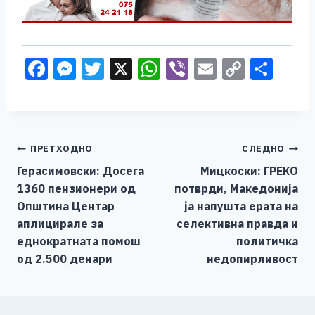
F
M
T
X
W
Vi
E
C
S
a
e
wi
h
b
m
o
h
c
ss
tt
at
er
ai
p
ar
e
e
er
s
l
y
e
Навигација
ПРЕТХОДНО
СЛЕДНО
b
n
A
Li
Герасимовски: Досега
Мицкоски: ГРЕКО
o
g
p
n
на
1360 пензионери од
потврди, Македонија
o
er
p
k
напис
Општина Центар
ја напушта ерата на
k
аплицирале за
селективна правда и
еднократната помош
политичка
од 2.500 денари
недопирливост