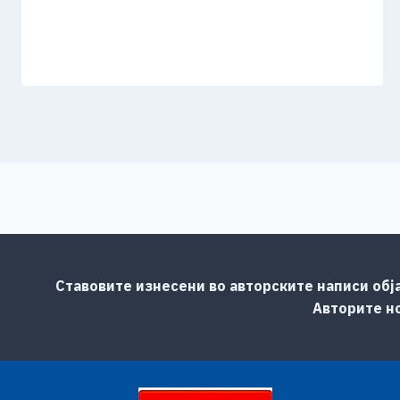
Ставовите изнесени во авторските написи обј
Авторите но