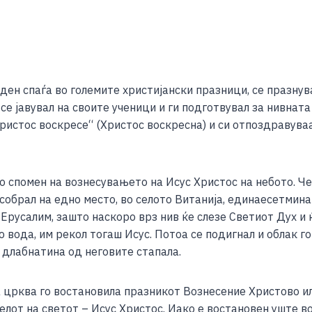
S
h
ен спаѓа во големите христијански празници, се празнува
ar
е јавувал на своите ученици и ги подготвувал за нивната 
e
ристос воскресе“ (Христос воскресна) и си отпоздравува
о спомен на вознесувањето на Исус Христос на небото. Ч
и собрал на едно место, во селото Витанија, единаесетмина
русалим, зашто наскоро врз нив ќе слезе Светиот Дух и ќе
вода, им рекол тогаш Исус. Потоа се подигнал и облак го 
 длабнатина од неговите стапала.
а црква го востановила празникот Вознесение Христово ил
елот на светот – Исус Христос. Иако е востановен уште в