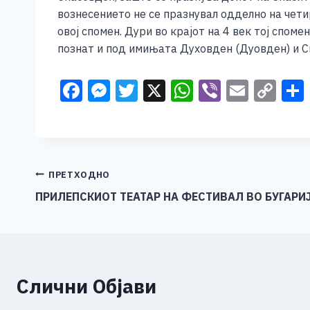
вознесението не се празнувал одделно на чети
овој спомен. Дури во крајот на 4 век тој спом
познат и под имињата Духовден (Дуовден) и С
F
M
T
X
W
Vi
E
C
a
e
wi
h
b
m
o
c
ss
tt
at
er
ai
p
e
e
er
s
l
y
b
n
A
Li
Навигација
ПРЕТХОДНО
o
g
p
n
ПРИЛЕПСКИОТ ТЕАТАР НА ФЕСТИВАЛ ВО БУГАРИ
на
o
er
p
k
напис
k
Слични Објави