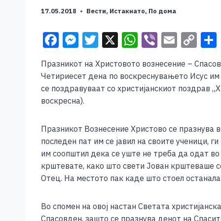
17.05.2018
Вести
,
Истакнато
,
По дома
F
M
T
X
W
Vi
E
C
a
e
wi
h
b
m
o
Празникот на Христовото вознесение – Спасовд
c
ss
tt
at
er
ai
p
Четириесет дена по воскреснувањето Исус им с
e
e
er
s
l
y
се поздравуваат со христијанскиот поздрав „Х
b
n
A
Li
воскресна).
o
g
p
n
Празникот Вознесение Христово се празнува в
o
er
p
k
последен пат им се јавил на своите ученици, г
k
им соопштил дека се уште не треба да одат во Е
крштевате, како што свети Јован крштеваше со 
Отец. На местото пак каде што стоел останала
Во спомен на овој настан Светата христијанск
Спасовден, зашто се празнува денот на Спасит