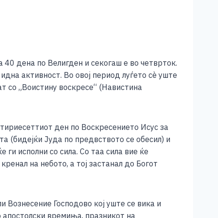
 40 дена по Велигден и секогаш е во четврток.
идна активност. Во овој период луѓето сѐ уште
ат со „Воистину воскресе“ (Навистина
етириесеттиот ден по Воскресението Исус за
та (бидејќи Јуда по предвството се обесил) и
 ги исполни со сила. Со таа сила вие ќе
кренал на небото, а тој застанал до Богот
и Вознесение Господово кој уште се вика и
о апостолски времиња, празникот на