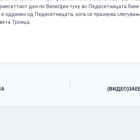
риесеттиот ден по Велигден туку во Педесетницата биле 
ен е одделен од Педесетницата, кога се празнува слегува
вета Троица.
S
h
ar
e
ЈА
(ВИДЕО)ЗАЕ