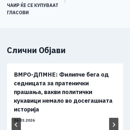
ЧАИР ЌЕ СЕ КУПУВААТ
ГЛАСОВИ
Слични Објави
ВМРО-ДПМНЕ: Филипче бега од
седницата за пратенички
прашања, вакви политички
кукавици немало во досегашната
историја
26.03.2026