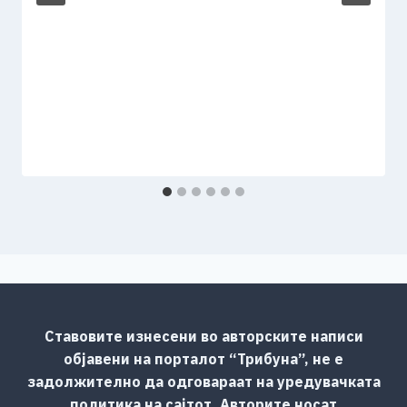
Ставовите изнесени во авторските написи
објавени на порталот “Трибуна”, не е
задолжително да одговараат на уредувачката
политика на сајтот. Авторите носат