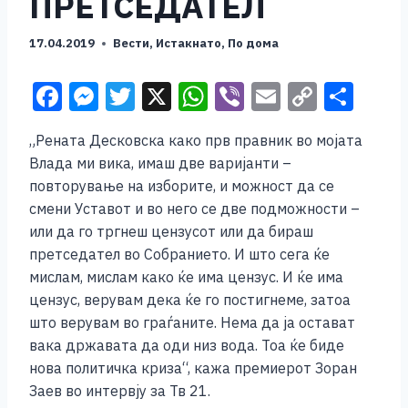
ПРЕТСЕДАТЕЛ
17.04.2019
Вести
,
Истакнато
,
По дома
F
M
T
X
W
Vi
E
C
S
a
e
wi
h
b
m
o
h
„Рената Десковска како прв правник во мојата
c
ss
tt
at
er
ai
p
ar
Влада ми вика, имаш две варијанти –
e
e
er
s
l
y
e
повторување на изборите, и можност да се
b
n
A
Li
смени Уставот и во него се две подможности –
или да го тргнеш цензусот или да бираш
o
g
p
n
претседател во Собранието. И што сега ќе
o
er
p
k
мислам, мислам како ќе има цензус. И ќе има
k
цензус, верувам дека ќе го постигнеме, затоа
што верувам во граѓаните. Нема да ја остават
вака државата да оди низ вода. Тоа ќе биде
нова политичка криза“, кажа премиерот Зоран
Заев во интервју за Тв 21.