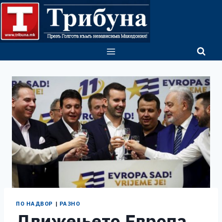
Skip
to
content
ПО НАДВОР
|
РАЗНО
Движењето Европа