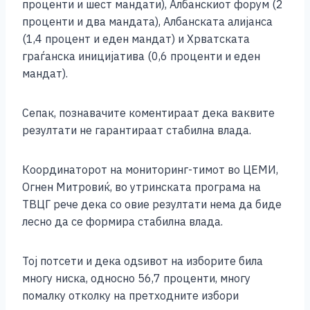
проценти и шест мандати), Албанскиот форум (2
проценти и два мандата), Албанската алијанса
(1,4 процент и еден мандат) и Хрватската
граѓанска иницијатива (0,6 проценти и еден
мандат).
Сепак, познавачите коментираат дека ваквите
резултати не гарантираат стабилна влада.
Координаторот на мониторинг-тимот во ЦЕМИ,
Огнен Митровиќ, во утринската програма на
ТВЦГ рече дека со овие резултати нема да биде
лесно да се формира стабилна влада.
Тој потсети и дека одѕивот на изборите била
многу ниска, односно 56,7 проценти, многу
помалку отколку на претходните избори