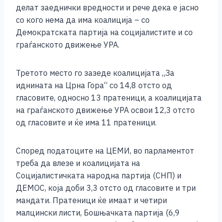
делат заеднички вредности и рече дека е јасно
со кого нема да има коалиција – со
Демократската партија на социјалистите и со
граѓанското движење УРА.
Третото место го зазеде коалицијата „За
иднината на Црна Гора“ со 14,8 отсто од
гласовите, односно 13 пратеници, а коалицијата
на граѓанското движење УРА освои 12,3 отсто
од гласовите и ќе има 11 пратеници.
Според податоците на ЦЕМИ, во парламентот
треба да влезе и коалицијата на
Социјалистичката народна партија (СНП) и
ДЕМОС, која доби 3,3 отсто од гласовите и три
мандати. Пратеници ќе имаат и четири
малцински листи, Бошњачката партија (6,9