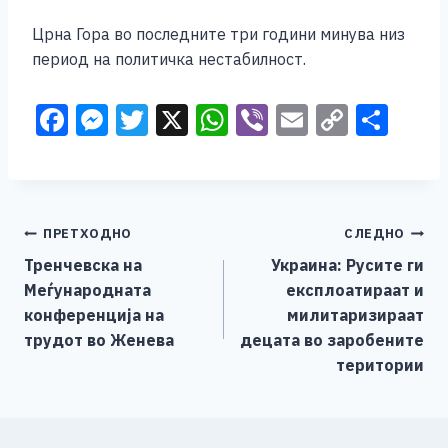
Црна Гора во последните три години минува низ
период на политичка нестабилност.
F
M
T
X
W
Vi
E
C
S
a
e
wi
h
b
m
o
h
c
ss
tt
at
er
ai
p
ar
e
e
er
s
l
y
e
Навигација
ПРЕТХОДНО
СЛЕДНО
b
n
A
Li
Тренчевска на
Украина: Русите ги
o
g
p
n
на
Меѓународната
експлоатираат и
o
er
p
k
напис
конференција на
милитаризираат
k
трудот во Женева
децата во заробените
територии