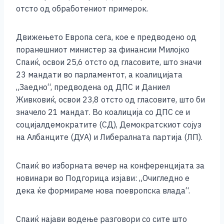
o
g
p
n
отсто од обработениот примерок.
o
er
p
k
k
Движењето Европа сега, кое е предводено од
поранешниот министер за финансии Милојко
Спаиќ, освои 25,6 отсто од гласовите, што значи
23 мандати во парламентот, а коалицијата
„Заедно“, предводена од ДПС и Даниел
Живковиќ, освои 23,8 отсто од гласовите, што би
значело 21 мандат. Во коалиција со ДПС се и
социјалдемократите (СД), Демократскиот сојуз
на Албанците (ДУА) и Либералната партија (ЛП).
Спаиќ во изборната вечер на конференцијата за
новинари во Подгорица изјави: „Очигледно е
дека ќе формираме нова поевропска влада“.
Спаиќ најави водење разговори со сите што