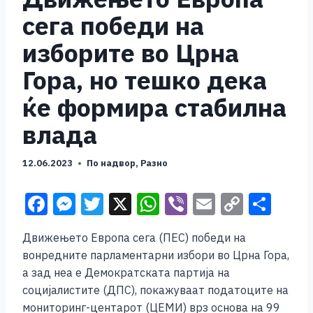
сега победи на
изборите во Црна
Гора, но тешко дека
ќе формира стабилна
влада
12.06.2023
По надвор
,
Разно
F
M
T
X
W
Vi
E
C
S
a
e
wi
h
b
m
o
h
Движењето Европа сега (ПЕС) победи на
c
ss
tt
at
er
ai
p
ar
вонредните парламентарни избори во Црна Гора,
e
e
er
s
l
y
e
а зад неа е Демократската партија на
b
n
A
Li
социјалистите (ДПС), покажуваат податоците на
мониторинг-центарот (ЦЕМИ) врз основа на 99