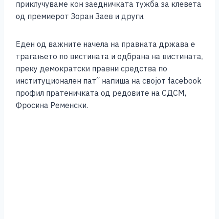
приклучуваме кон заедничката тужба за клевета
од премиерот Зоран Заев и други.
Еден од важните начела на правната држава е
трагањето по вистината и одбрана на вистината,
преку демократски правни средства по
институционален пат“ напиша на својот facebook
профил пратеничката од редовите на СДСМ,
Фросина Ременски.