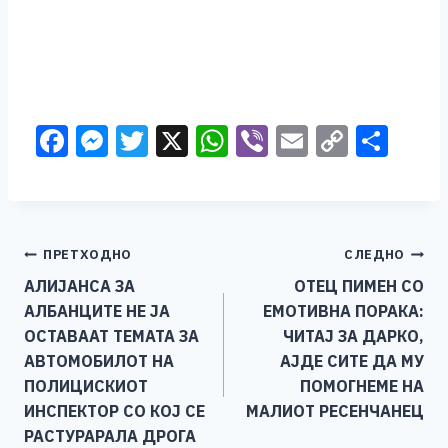
F
M
T
X
W
Vi
E
C
S
a
e
wi
h
b
m
o
h
c
ss
tt
at
er
ai
p
ar
e
e
er
s
l
y
e
Навигација
ПРЕТХОДНО
СЛЕДНО
b
n
A
Li
АЛИЈАНСА ЗА
ОТЕЦ ПИМЕН СО
o
g
p
n
на
АЛБАНЦИТЕ НЕ ЈА
ЕМОТИВНА ПОРАКА:
o
er
p
k
напис
ОСТАВААТ ТЕМАТА ЗА
ЧИТАЈ ЗА ДАРКО,
k
АВТОМОБИЛОТ НА
АЈДЕ СИТЕ ДА МУ
ПОЛИЦИСКИОТ
ПОМОГНЕМЕ НА
ИНСПЕКТОР СО КОЈ СЕ
МАЛИОТ РЕСЕНЧАНЕЦ
РАСТУРАРАЛА ДРОГА