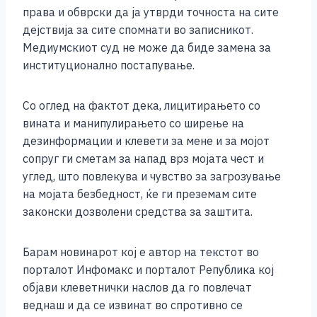
права и обврски да ја утврди точноста на сите
дејствија за сите спомнати во записникот.
Медиумскиот суд не може да биде замена за
институционално постапување.
Со оглед на фактот дека, лицитирањето со
вината и манипулирањето со ширење на
дезинформации и клевети за мене и за мојот
сопруг ги сметам за напад врз мојата чест и
углед, што повлекува и чувство за загрозување
на мојата безбедност, ќе ги преземам сите
законски дозволени средства за заштита.
Барам новинарот кој е автор на текстот во
порталот Инфомакс и порталот Република кој
објави клеветнички наслов да го повлечат
веднаш и да се извинат во спротивно се