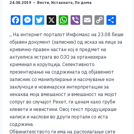
24.08.2019
Вести
,
Истакнато
,
По дома
F
M
T
X
W
Vi
E
C
S
a
e
wi
h
b
m
o
h
„ На интернет порталот Инфомакс на 23.08 беше
c
ss
tt
at
er
ai
p
ar
објавен документ (записник) од исказ на лице за
e
e
er
s
l
y
e
кривично-правен настан кој е предмет на
b
n
A
Li
актуелнсa истрага во ОЈО за организиран
криминал и корупција. Селективното
o
g
p
n
презентирање на содржината од објавениот
o
er
p
k
записник со манипулирање и насочување кон
k
заклучоци и новинарски интерпретации за
некаква моја вмешаност и вмешаност на мојот
сопруг во случајот Рекет, ги ценам како груби
клевети и невистини. Овој текст продуцираше
написи и наслови во други портали со иста
содржина.
Обвинителството ги има на располагање сите