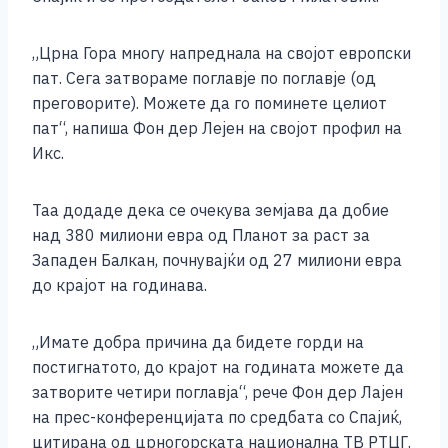
„Црна Гора многу напреднала на својот европски
пат. Сега затвораме поглавје по поглавје (од
преговорите). Можете да го поминете целиот
пат“, напиша Фон дер Лејен на својот профил на
Икс.
Таа додаде дека се очекува земјава да добие
над 380 милиони евра од Планот за раст за
Западен Балкан, почнувајќи од 27 милиони евра
до крајот на годинава.
„Имате добра причина да бидете горди на
постигнатото, до крајот на годината можете да
затворите четири поглавја“, рече Фон дер Лајен
на прес-конференцијата по средбата со Спајиќ,
цитирана од црногорската национална ТВ РТЦГ.