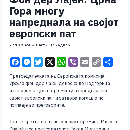
Гора многу
напреднала на својот
европски пат
27.10.2024
Вести
,
По надвор
F
M
T
X
W
Vi
E
C
S
a
e
wi
h
b
m
o
h
Претседателката на Европската комисија,
c
ss
tt
at
er
ai
p
ar
Урсула фон дер Лајен денеска во Подгорица
e
e
er
s
l
y
e
изјави дека Црна Гора многу напреднала на
b
n
A
Li
својот европски пат и затвора поглавје по
поглавје во преговорите.
o
g
p
n
o
er
p
k
Таа се сретна со црногорскиот премиер Милојко
k
Спајиќ и со претседателот Јаков Милатовиќ.