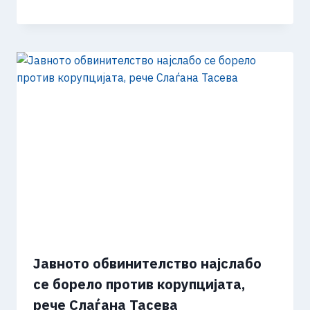
Јавното обвинителство најслабо
се борело против корупцијата,
рече Слаѓана Тасева