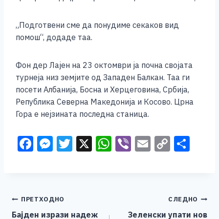
„Подготвени сме да понудиме секаков вид
помош“, додаде таа.
Фон дер Лајен на 23 октомври ја почна својата
турнеја низ земјите од Западен Балкан. Таа ги
посети Албанија, Босна и Херцеговина, Србија,
Република Северна Македонија и Косово. Црна
Гора е нејзината последна станица.
F
M
T
X
W
Vi
E
C
S
a
e
wi
h
b
m
o
h
c
ss
tt
at
er
ai
p
ar
e
e
er
s
l
y
e
Навигација
ПРЕТХОДНО
СЛЕДНО
b
n
A
Li
Бајден изрази надеж
Зеленски упати нов