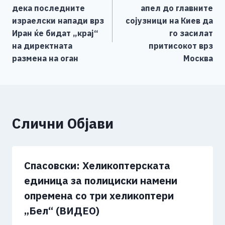
o
g
p
n
на
дека последните
апел до главните
o
er
p
k
напис
израелски напади врз
сојузници на Киев да
k
Иран ќе бидат „крај“
го засилат
на директната
притисокот врз
размена на оган
Москва
Слични Објави
Спасовски: Хеликоптерската
единица за полициски намени
опремена со три хеликоптери
„Бел“ (ВИДЕО)