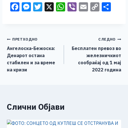
F
M
T
X
W
Vi
E
C
S
a
e
wi
h
b
m
o
h
c
ss
tt
at
er
ai
p
ar
e
e
er
s
l
y
e
Навигација
ПРЕТХОДНО
СЛЕДНО
b
n
A
Li
Ангелоска-Бежоска:
Бесплатен превоз во
o
g
p
n
на
Денарот остана
железничкиот
o
er
p
k
напис
стабилен и за време
сообраќај од 1 мај
k
на кризи
2022 година
Слични Објави