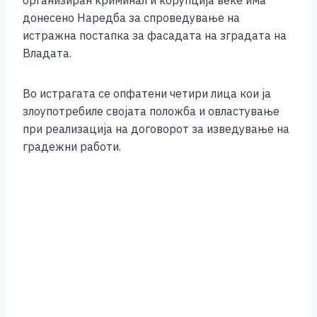
организиран криминал и корупција веќе има
донесено Наредба за спроведување на
истражна постапка за фасадата на зградата на
Владата.
Во истрагата се опфатени четири лица кои ја
злоупотребиле својата положба и овластување
при реализација на договорот за изведување на
градежни работи.