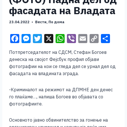
фасадата на Владата
23.04.2022
Вести
,
По дома
F
M
T
X
W
Vi
E
C
S
a
e
wi
h
b
m
o
h
Потпретседателот на СДСМ, Стефан Богоев
c
ss
tt
at
er
ai
p
ar
денеска на својот Фејсбук профил објави
e
e
er
s
l
y
e
фотографии на кои се гледа дел се урнал дел од
b
n
A
Li
фасадата на владината зграда.
o
g
p
n
-Криминалот на режимот на ДПМНЕ ден денес
o
er
p
k
го плаќаме…, напиша Богоев во објавата со
k
фотографиите.
Основното јавно обвинителство за гонење на