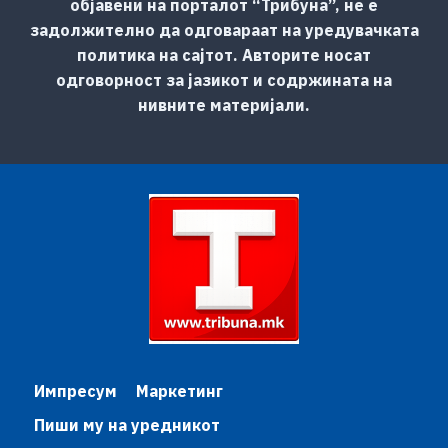
објавени на порталот “Трибуна”, не е
задолжително да одговараат на уредувачката
политика на сајтот. Авторите носат
одговорност за јазикот и содржината на
нивните материјали.
Импресум
Маркетинг
Пиши му на уредникот