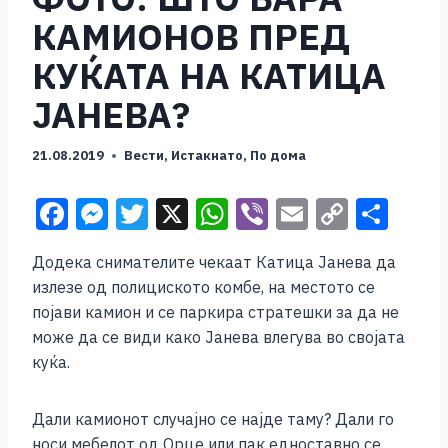
КАМИОНОВ ПРЕД
КУЌАТА НА КАТИЦА
ЈАНЕВА?
21.08.2019
Вести
,
Истакнато
,
По дома
F
M
T
X
W
Vi
E
C
S
a
e
wi
h
b
m
o
h
Додека снимателите чекаат Катица Јанева да
c
ss
tt
at
er
ai
p
ar
излезе од полициското комбе, на местото се
e
e
er
s
l
y
e
појави камион и се паркира стратешки за да не
b
n
A
Li
може да се види како Јанева влегува во својата
куќа.
o
g
p
n
o
er
p
k
Дали камионот случајно се најде таму? Дали го
k
носи мебелот од Орце или пак едноставно се