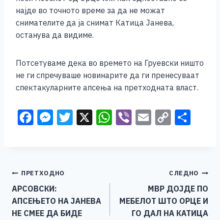
најде во точното време за да не можат
снимателите да ја снимат Катица Јанева,
останува да видиме.
Потсетуваме дека во времето на Груевски ништо
не ги спречуваше новинарите да ги пренесуваат
спектакуларните апсења на претходната власт.
F
M
T
X
W
Vi
E
C
S
a
e
wi
h
b
m
o
h
c
ss
tt
at
er
ai
p
ar
e
e
er
s
l
y
e
Навигација
ПРЕТХОДНО
СЛЕДНО
b
n
A
Li
АРСОВСКИ:
МВР ДОЈДЕ ПО
o
g
p
n
на
АПСЕЊЕТО НА ЈАНЕВА
МЕБЕЛОТ ШТО ОРЦЕ И
o
er
p
k
напис
НЕ СМЕЕ ДА БИДЕ
ГО ДАЛ НА КАТИЦА