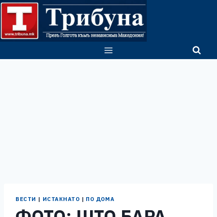
Skip
to
content
ВЕСТИ
|
ИСТАКНАТО
|
ПО ДОМА
ФОТО: ШТО БАРА