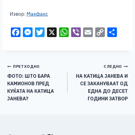
Извор:
Макфакс
F
M
T
X
W
Vi
E
C
S
a
e
wi
h
b
m
o
h
c
ss
tt
at
er
ai
p
ar
e
e
er
s
l
y
e
Навигација
ПРЕТХОДНО
СЛЕДНО
b
n
A
Li
ФОТО: ШТО БАРА
НА КАТИЦА ЈАНЕВА И
o
g
p
n
на
КАМИОНОВ ПРЕД
СЕ ЗАКАНУВААТ ОД
o
er
p
k
напис
КУЌАТА НА КАТИЦА
ЕДНА ДО ДЕСЕТ
k
ЈАНЕВА?
ГОДИНИ ЗАТВОР