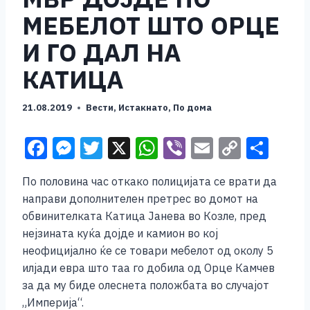
МЕБЕЛОТ ШТО ОРЦЕ
И ГО ДАЛ НА
КАТИЦА
21.08.2019
Вести
,
Истакнато
,
По дома
F
M
T
X
W
Vi
E
C
S
a
e
wi
h
b
m
o
h
По половина час откако полицијата се врати да
c
ss
tt
at
er
ai
p
ar
направи дополнителен претрес во домот на
e
e
er
s
l
y
e
обвинителката Катица Јанева во Козле, пред
b
n
A
Li
нејзината куќа дојде и камион во кој
неофицијално ќе се товари мебелот од околу 5
o
g
p
n
илјади евра што таа го добила од Орце Камчев
o
er
p
k
за да му биде олеснета положбата во случајот
k
„Империја“.