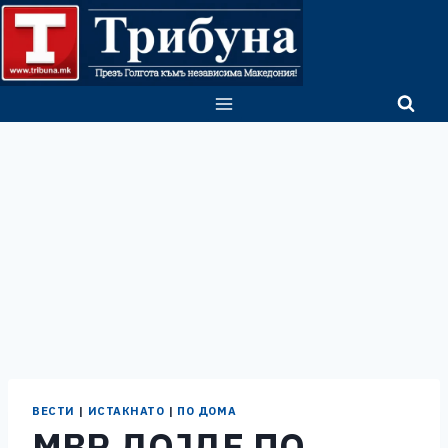
Skip
to
content
ВЕСТИ
|
ИСТАКНАТО
|
ПО ДОМА
МВР ДОЈДЕ ПО