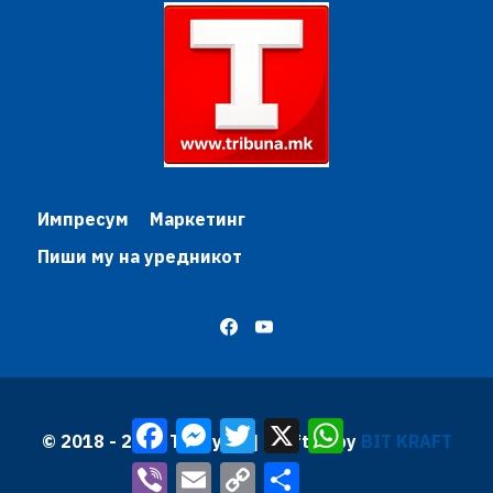
Импресум
Маркетинг
Пиши му на уредникот
Facebook
Messenger
Twitter
X
WhatsApp
© 2018 - 2026 Трибуна | Krafted by
BIT KRAFT
Viber
Email
Copy
Share
Link