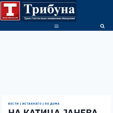
Skip
to
content
ВЕСТИ
|
ИСТАКНАТО
|
ПО ДОМА
НА КАТИЦА ЈАНЕВА