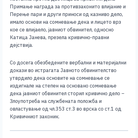
Примање награда за противзаконито влијание и
Перење пари и други приноси од казниво дело,
имало основи на сомневање дека и лицето врз
кое се влијаело, јавниот обвинител, односно
Катица Јанева, презела кривично-правни
дејствија.
Со досега обезбедените вербални и материјални
докази во истрагата Јавното обвинителство
утврдило дека основите на сомневање се
издигнале на степен на основано сомневање
дека јавниот обвинител сторил кривично дело –
Злоупотреба на службената положба и
овластување од чл.353 ст.3 во врска со ст.1 од
Кривичниот законик.