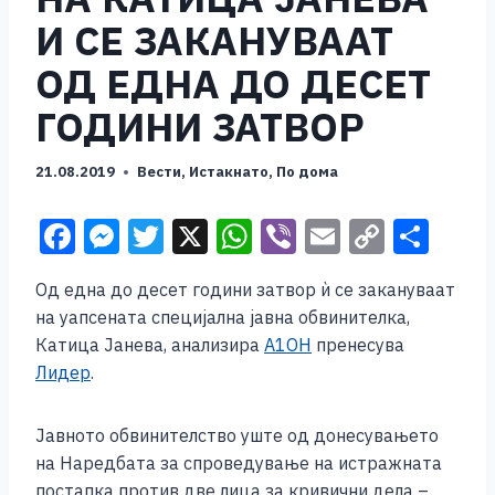
И СЕ ЗАКАНУВААТ
ОД ЕДНА ДО ДЕСЕТ
ГОДИНИ ЗАТВОР
21.08.2019
Вести
,
Истакнато
,
По дома
F
M
T
X
W
Vi
E
C
S
a
e
wi
h
b
m
o
h
Од една до десет години затвор ѝ се закануваат
c
ss
tt
at
er
ai
p
ar
на уапсената специјална јавна обвинителка,
e
e
er
s
l
y
e
Катица Јанева, анализира
А1ОН
пренесува
b
n
A
Li
Лидер
.
o
g
p
n
Јавното обвинителство уште од донесувањето
o
er
p
k
на Наредбата за спроведување на истражната
k
постапка против две лица за кривични дела –