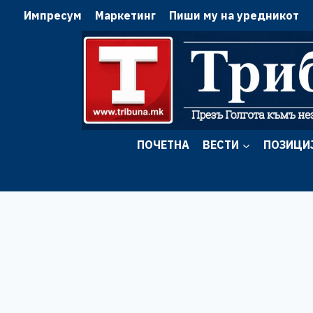
Skip
Импресум
Маркетинг
Пиши му на уредникот
to
content
ПОЧЕТНА
ВЕСТИ
ПОЗИЦИ