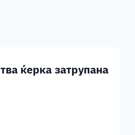
ртва ќерка затрупана