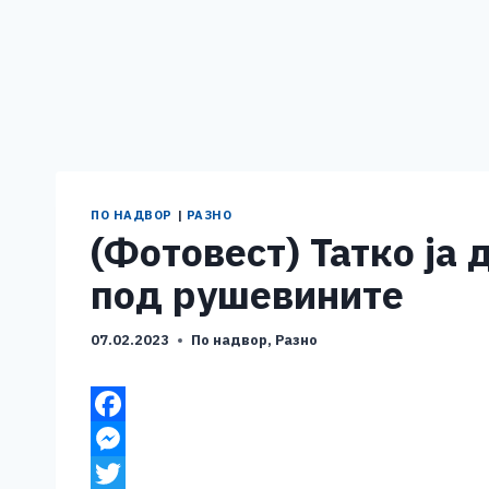
ПО НАДВОР
|
РАЗНО
(Фотовест) Татко ја
под рушевините
07.02.2023
По надвор
,
Разно
F
a
M