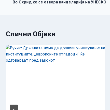
p
L
r
Во Охрид ќе се отвора канцеларија на УНЕСКО
на
i
e
напис
n
k
Слични Објави