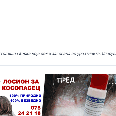
етгодишна ќерка која лежи закопана во урнатините.
Спасув