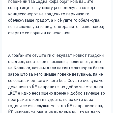
повеќе ни таа „една кофа боја“ која вашите
сопартици толку многу ја споменуваа со која
концесионерот на градските паркинзи го
обележуваше градот, а и сè уште го обележува,
не ги споменувате ни „тендерашите” иако покрај
старите се појави и по некој нов…
А граѓаните сеуште ги очекуваат новиот градски
стадион, спортскоит комплекс, полигонот, домот
на Копанки, незнам дали ветивте затворен базен
затоа што за него имаше повеќе ветувања, па не
се сеќавам од кого и кога беа. Сеуште очекуваме
дека нешто ЌЕ направите, но добро знаете дека
„ЌЕ“ е идно несвршено време и добро звучеше во
програмите кои ги нудевте, но во сите овие
години се изнаслушавме само ЌЕ направиме ова,
ЌЕ направиме она, а не видовме ништо на дело,