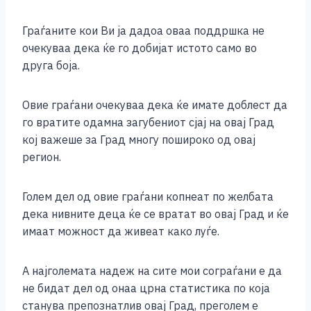
Граѓаните кои Ви ја дадоа оваа поддршка не
очекуваа дека ќе го добијат истото само во
друга боја.
Овие граѓани очекуваа дека ќе имате доблест да
го вратите одамна загубениот сјај на овај Град
кој важеше за Град многу пошироко од овај
регион.
Голем дел од овие граѓани копнеат по желбата
дека нивните деца ќе се вратат во овај Град и ќе
имаат можност да живеат како луѓе.
А најголемата надеж на сите мои сограѓани е да
не бидат дел од онаа црна статистика по која
станува препознатлив овај Град, преголем е