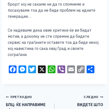
бројот кој не сакаме ни да го спомнеме и
посакуваме тоа да не биде проблем на идните
генерации…
Се надеваме дека овие критики ќе ви бидат
мотив, а доколку не сте спремни да бидете
сервис на граѓаните оставете тоа да биде некој
кој навистина го сака овај Град и своите
сограѓани.
F
M
T
X
W
Vi
E
C
S
a
e
wi
h
b
m
o
h
c
ss
tt
at
er
ai
p
ar
e
e
er
s
l
y
e
Навигација
ПРЕТХОДНО
СЛЕДНО
b
n
A
Li
БПЦ: ЌЕ НАПРАВИМЕ
ВИДЕТЕ ШТО
o
g
p
n
на