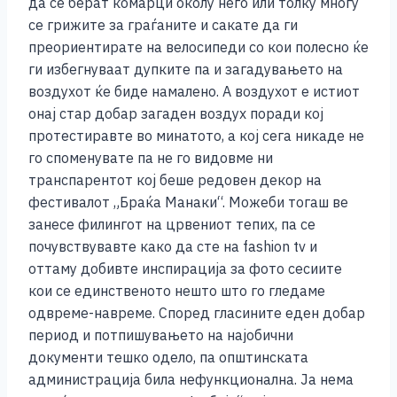
да се берат комарци околу него или толку многу
се грижите за граѓаните и сакате да ги
преориентирате на велосипеди со кои полесно ќе
ги избегнуваат дупките па и загадувањето на
воздухот ќе биде намалено. А воздухот е истиот
онај стар добар загаден воздух поради кој
протестиравте во минатото, а кој сега никаде не
го споменувате па не го видовме ни
транспарентот кој беше редовен декор на
фестивалот „Браќа Манаки“. Можеби тогаш ве
занесе филингот на црвениот тепих, па се
почувствувавте како да сте на fashion tv и
оттаму добивте инспирација за фото сесиите
кои се единственото нешто што го гледаме
одвреме-навреме. Според гласините еден добар
период и потпишувањето на најобични
документи тешко одело, па општинската
администрација била нефункционална. Ја нема