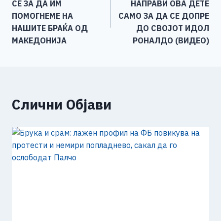
СÈ ЗА ДА ИМ
НАПРАВИ ОВА ДЕТЕ
o
er
p
k
напис
ПОМОГНЕМЕ НА
САМО ЗА ДА СЕ ДОПРЕ
k
НАШИТЕ БРАЌА ОД
ДО СВОЈОТ ИДОЛ
МАКЕДОНИЈА
РОНАЛДО (ВИДЕО)
Слични Објави