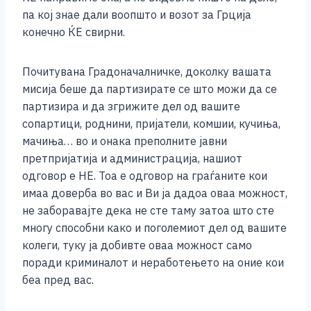
па кој знае дали воопшто и возот за Грција
конечно ЌЕ свирни.
Почитувана Градоначалничке, доколку вашата
мисија беше да партизирате се што можи да се
партизира и да згрижите дел од вашите
сопартици, роднини, пријатели, комшии, кучиња,
мачиња… во и онака преполните јавни
претпријатија и администрација, нашиот
одговор е НЕ. Тоа е одговор на граѓаните кои
имаа доверба во вас и Ви ја дадоа оваа можност,
не заборавајте дека не сте таму затоа што сте
многу способни како и поголемиот дел од вашите
колеги, туку ја добивте оваа можност само
поради криминалот и неработењето на оние кои
беа пред вас.