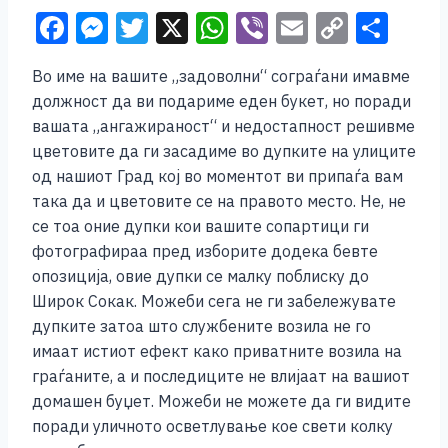
F
M
T
X
W
Vi
E
C
S
a
e
wi
h
b
m
o
h
Во име на вашите „задоволни“ сограѓани имавме
c
ss
tt
at
er
ai
p
ar
должност да ви подариме еден букет, но поради
e
e
er
s
l
y
e
вашата „ангажираност“ и недостапност решивме
b
n
A
Li
цветовите да ги засадиме во дупките на улиците
од нашиот Град кој во моментот ви припаѓа вам
o
g
p
n
така да и цветовите се на правото место. Не, не
o
er
p
k
се тоа оние дупки кои вашите сопартици ги
k
фотографираа пред изборите додека бевте
опозиција, овие дупки се малку поблиску до
Широк Сокак. Можеби сега не ги забележувате
дупките затоа што службените возила не го
имаат истиот ефект како приватните возила на
граѓаните, а и последиците не влијаат на вашиот
домашен буџет. Можеби не можете да ги видите
поради уличното осветлување кое свети колку