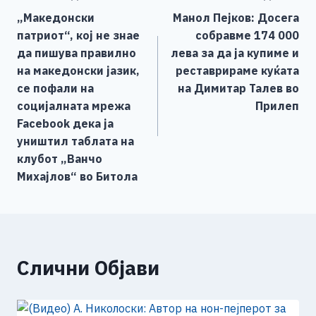
b
n
A
Li
„Македонски
Манол Пејков: Досега
o
g
p
n
на
патриот“, кој не знае
собравме 174 000
o
er
p
k
напис
да пишува правилно
лева за да ја купиме и
k
на македонски јазик,
реставрираме куќата
се пофали на
на Димитар Талев во
социјалната мрежа
Прилеп
Facebook дека ја
уништил таблата на
клубот „Ванчо
Михајлов“ во Битола
Слични Објави