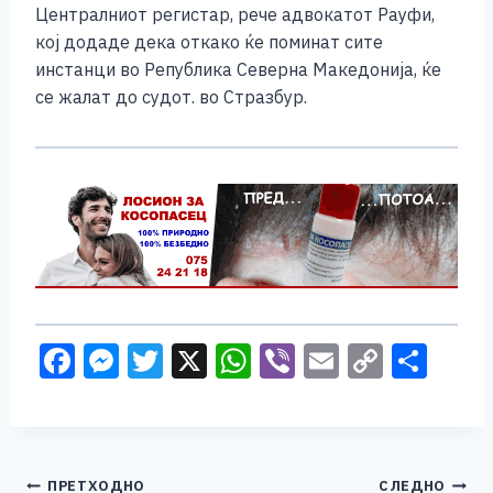
Централниот регистар, рече адвокатот Рауфи,
кој додаде дека откако ќе поминат сите
инстанци во Република Северна Македонија, ќе
се жалат до судот. во Стразбур.
F
M
T
X
W
Vi
E
C
S
a
e
wi
h
b
m
o
h
c
ss
tt
at
er
ai
p
ar
e
e
er
s
l
y
e
Навигација
ПРЕТХОДНО
СЛЕДНО