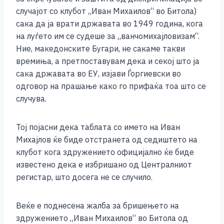
случајот со клубот „Иван Михаилов“ во Битола)
сака да ја врати државата во 1949 година, кога
на луѓето им се судеше за „ванчомихајловизам“.
Ние, македонските Бугари, не сакаме такви
времиња, а претпоставувам дека и секој што ја
сака државата во ЕУ, изјави Ѓоргиевски во
одговор на прашање како го прифаќа тоа што се
случува.
Тој појасни дека таблата со името на Иван
Михајлов ќе биде отстранета од седиштето на
клубот кога здружението официјално ќе биде
известено дека е избришано од Централниот
регистар, што досега не се случило.
Веќе е поднесена жалба за бришењето на
здружението „Иван Михаилов“ во Битола од