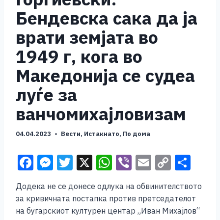
Бендевска сака да ја
врати земјата во
1949 г, кога во
Македонија се судеа
луѓе за
ванчомихајловизам
04.04.2023
Вести
,
Истакнато
,
По дома
F
M
T
X
W
Vi
E
C
S
a
e
wi
h
b
m
o
h
Додека не се донесе одлука на обвинителството
c
ss
tt
at
er
ai
p
ar
за кривичната постапка против претседателот
e
e
er
s
l
y
e
на бугарскиот културен центар „Иван Михајлов“