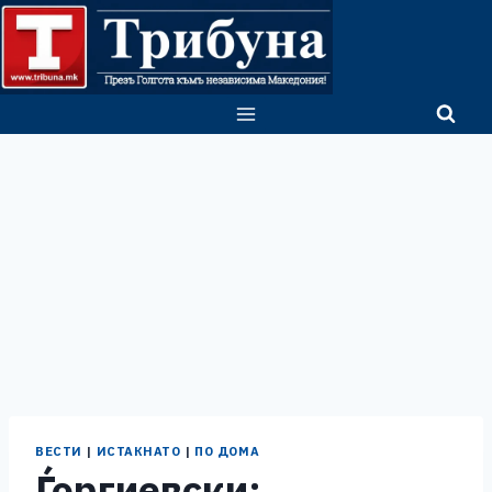
Skip
to
content
ВЕСТИ
|
ИСТАКНАТО
|
ПО ДОМА
Ѓоргиевски: