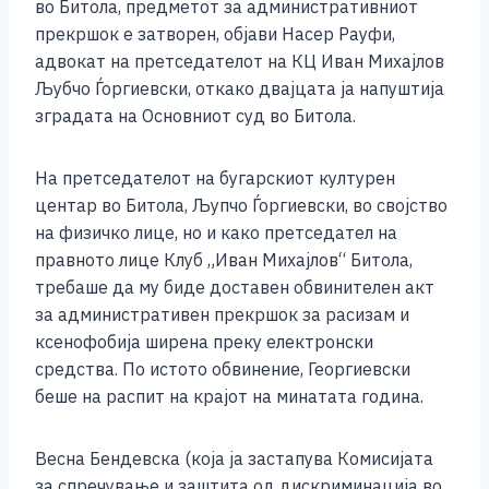
b
n
A
Li
во Битола, предметот за административниот
прекршок е затворен, објави Насер Рауфи,
o
g
p
n
адвокат на претседателот на КЦ Иван Михајлов
o
er
p
k
Љубчо Ѓоргиевски, откако двајцата ја напуштија
k
зградата на Основниот суд во Битола.
На претседателот на бугарскиот културен
центар во Битола, Љупчо Ѓоргиевски, во својство
на физичко лице, но и како претседател на
правното лице Клуб „Иван Михајлов“ Битола,
требаше да му биде доставен обвинителен акт
за административен прекршок за расизам и
ксенофобија ширена преку електронски
средства. По истото обвинение, Георгиевски
беше на распит на крајот на минатата година.
Весна Бендевска (која ја застапува Комисијата
за спречување и заштита од дискриминација во