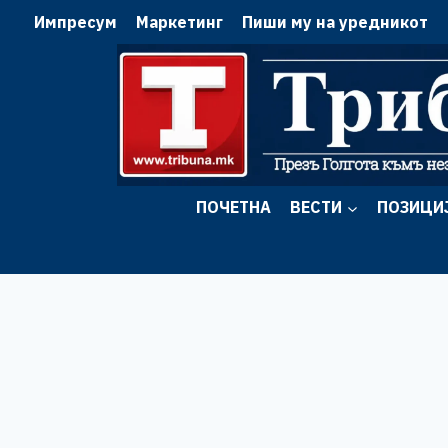
Skip
Импресум
Маркетинг
Пиши му на уредникот
to
content
ПОЧЕТНА
ВЕСТИ
ПОЗИЦИ