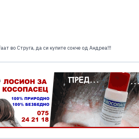
ѓаат во Струга, да си купите сокче од Андреа!!!