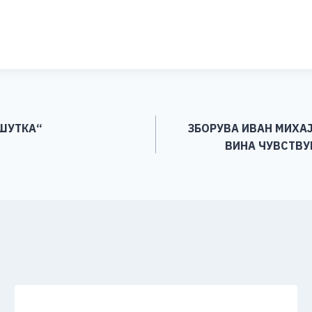
S
h
ar
e
„ШУТКА“
ЗБОРУВА ИВАН МИХА
ВИНА ЧУВСТВУ