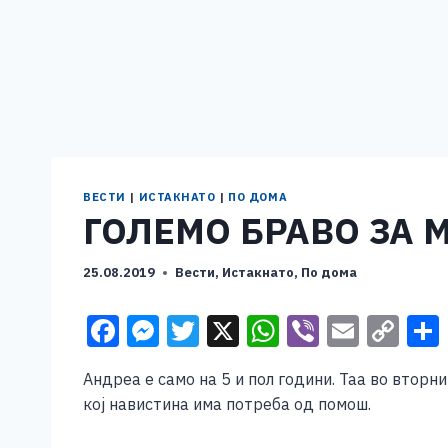
ВЕСТИ
|
ИСТАКНАТО
|
ПО ДОМА
ГОЛЕМО БРАВО ЗА 
25.08.2019
Вести
,
Истакнато
,
По дома
F
M
T
X
W
Vi
E
C
a
e
wi
h
b
m
o
Андреа е само на 5 и пол години. Таа во вторни
c
ss
tt
at
er
ai
p
кој навистина има потреба од помош.
e
e
er
s
l
y