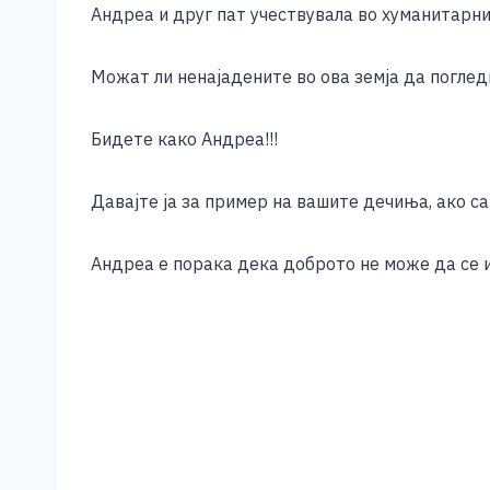
b
n
A
Li
Андреа и друг пат учествувала во хуманитарни
o
g
p
n
o
er
p
k
Можат ли ненајадените во ова земја да погледн
k
Бидете како Андреа!!!
Давајте ја за пример на вашите дечиња, ако са
Андреа е порака дека доброто не може да се и