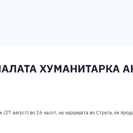
МАЛАТА ХУМАНИТАРКА А
S
h
к (27 август) во 16 часот, на чаршијата во Струга, ќе пр
ar
e