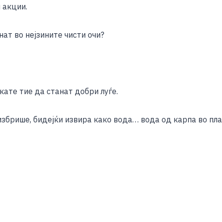
 акции.
ат во нејзините чисти очи?
кате тие да станат добри луѓе.
збрише, бидејќи извира како вода… вода од карпа во пла