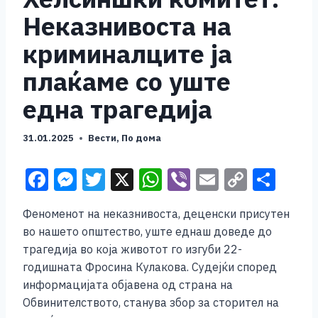
Неказнивоста на
криминалците ја
плаќаме со уште
една трагедија
31.01.2025
Вести
,
По дома
F
M
T
X
W
Vi
E
C
S
a
e
wi
h
b
m
o
h
Феноменот на неказнивоста, деценски присутен
c
ss
tt
at
er
ai
p
ar
во нашето општество, уште еднаш доведе до
e
e
er
s
l
y
e
трагедија во која животот го изгуби 22-
b
n
A
Li
годишната Фросина Кулакова. Судејќи според
информацијата објавена од страна на
o
g
p
n
Обвинителството, станува збор за сторител на
o
er
p
k