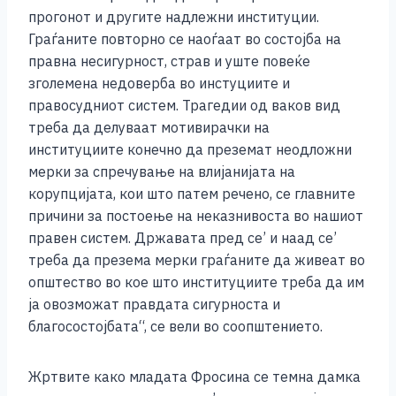
прогонот и другите надлежни институции.
Граѓаните повторно се наоѓаат во состојба на
правна несигурност, страв и уште повеќе
зголемена недоверба во инстуциите и
правосудниот систем. Трагедии од ваков вид
треба да делуваат мотивирачки на
институциите конечно да преземат неодложни
мерки за спречување на влијанијата на
корупцијата, кои што патем речено, се главните
причини за постоење на неказнивоста во нашиот
правен систем. Државата пред се’ и наад се’
треба да презема мерки граѓаните да живеат во
општество во кое што институциите треба да им
ја овозможат правдата сигурноста и
благосостојбата“, се вели во соопштението.
Жртвите како младата Фросина се темна дамка