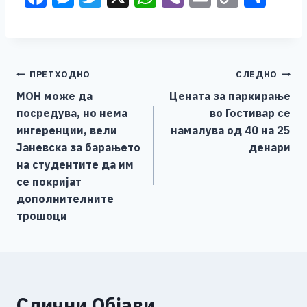
a
e
wi
h
b
m
o
h
c
ss
tt
at
er
ai
p
ar
e
e
er
s
l
y
e
Навигација
ПРЕТХОДНО
СЛЕДНО
b
n
A
Li
МОН може да
Цената за паркирање
o
g
p
n
на
посредува, но нема
во Гостивар се
o
er
p
k
напис
ингеренции, вели
намалува од 40 на 25
k
Јаневска за барањето
денари
на студентите да им
се покријат
дополнителните
трошоци
Слични Објави