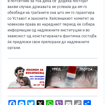
и потсетник за тоа дека се’ додека постојат
вакви случаи, државата не успеала да им го
обезбеди на граѓаните она што им го гарантира
со Уставот и законите. Хелсиншкиот комитет за
човекови права во наредниот период ќе собира
информации од надлежните институции и во
зависност од констатираната фактичка состојба
ќе предложи свои препораки до надлежните
органи.
F
M
T
X
W
Vi
E
C
S