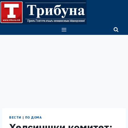
Skip
to
content
ВЕСТИ
|
ПО ДОМА
Хелсиншки комитет: