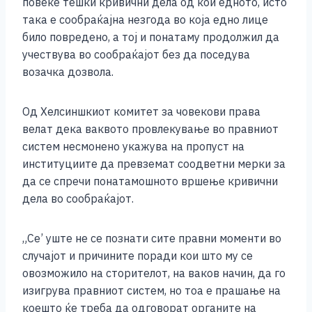
повеќе тешки кривични дела од кои едното, исто
k
така е сообраќајна незгода во која едно лице
било повредено, а тој и понатаму продолжил да
учествува во сообраќајот без да поседува
возачка дозвола.
Од Хелсиншкиот комитет за човекови права
велат дека ваквото провлекување во правниот
систем несмонено укажува на пропуст на
институциите да превземат соодветни мерки за
да се спречи понатамошното вршење кривични
дела во сообраќајот.
„Се’ уште не се познати сите правни моменти во
случајот и причините поради кои што му се
овозможило на сторителот, на ваков начин, да го
изигрува правниот систем, но тоа е прашање на
коешто ќе треба да одговорат органите на