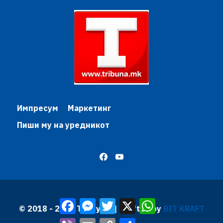
Импресум
Маркетинг
Пиши му на уредникот
Facebook
Messenger
Twitter
X
WhatsApp
© 2018 - 2026 Трибуна | Krafted by
BIT KRAFT
Viber
Email
Copy
Share