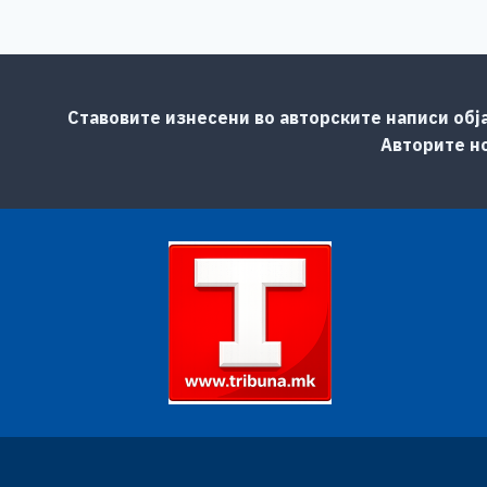
Ставовите изнесени во авторските написи обј
Авторите но