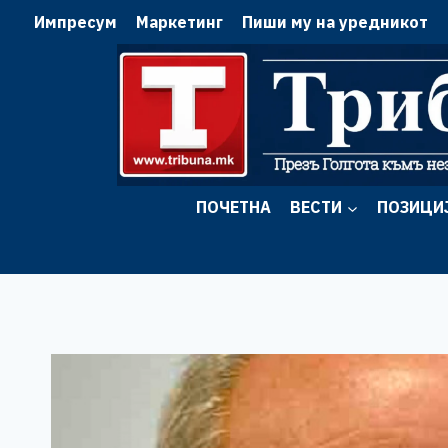
Skip
Импресум
Маркетинг
Пиши му на уредникот
to
content
ПОЧЕТНА
ВЕСТИ
ПОЗИЦИ