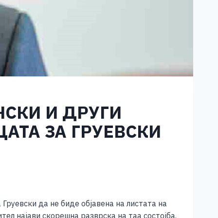
НСКИ И ДРУГИ
ЦАТА ЗА ГРУЕВСКИ
Груевски да не биде објавена на листата на
тел најави скорешна разврска на таа состојба.