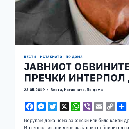
ВЕСТИ
|
ИСТАКНАТО
|
ПО ДОМА
ЈАВНИОТ ОБВИНИТЕ
ПРЕЧКИ ИНТЕРПОЛ 
23.05.2019
Вести
,
Истакнато
,
По дома
F
M
T
X
W
Vi
E
C
a
e
wi
h
b
m
o
Верувам дека нема законски или било какви д
c
ss
tt
at
er
ai
p
Интерпол, изјави денеска јавниот обвинител н