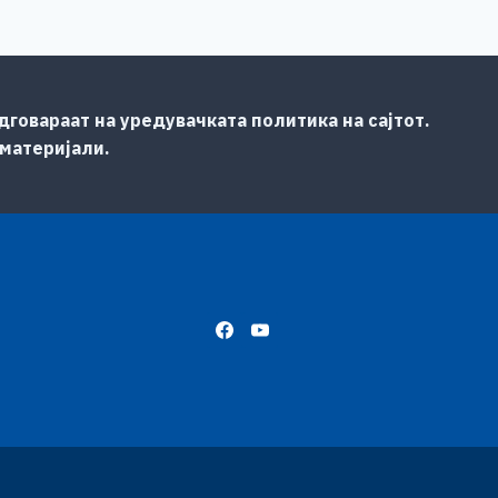
говараат на уредувачката политика на сајтот.
 материјали.