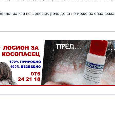
e
бвинение или не, Јовески, рече дека не може во оваа фаза
S
h