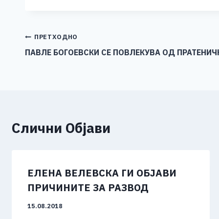
c
ss
tt
at
er
ai
p
e
e
er
s
l
y
b
n
A
Li
Навигација
ПРЕТХОДНО
o
g
p
n
ПАВЛЕ БОГОЕВСКИ СЕ ПОВЛЕКУВА ОД ПРАТЕНИЧ
на
o
er
p
k
напис
k
Слични Објави
ЕЛЕНА ВЕЛЕВСКА ГИ ОБЈАВИ
ПРИЧИНИТЕ ЗА РАЗВОД
15.08.2018