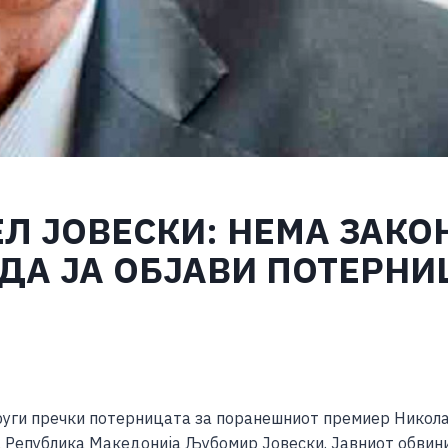
Л ЈОВЕСКИ: НЕМА ЗАКО
ДА ЈА ОБЈАВИ ПОТЕРНИ
S
h
руги пречки потерницата за поранешниот премиер Никола 
ar
а Република Македонија Љубомир Јовески. Јавниот обвини