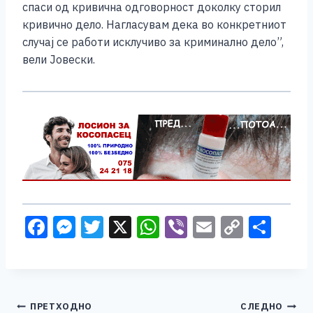
спаси од кривична одговорност доколку сторил
k
кривично дело. Нагласувам дека во конкретниот
случај се работи исклучиво за криминално дело”,
вели Јовески.
F
M
T
X
W
Vi
E
C
S
a
e
wi
h
b
m
o
h
c
ss
tt
at
er
ai
p
ar
e
e
er
s
l
y
e
Навигација
ПРЕТХОДНО
СЛЕДНО