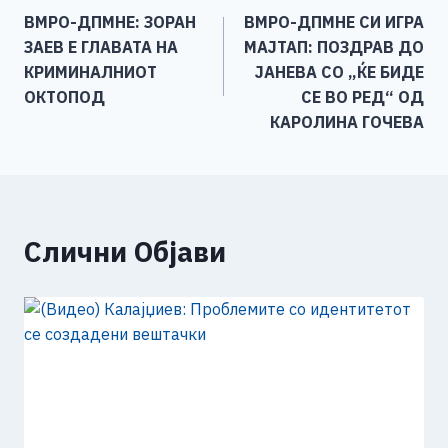
b
n
A
Li
ВМРО-ДПМНЕ: ЗОРАН
ВМРО-ДПМНЕ СИ ИГРА
o
g
p
n
на
ЗАЕВ Е ГЛАВАТА НА
МАЈТАП: ПОЗДРАВ ДО
o
er
p
k
напис
КРИМИНАЛНИОТ
ЈАНЕВА СО „ЌЕ БИДЕ
k
ОКТОПОД
СЕ ВО РЕД“ ОД
КАРОЛИНА ГОЧЕВА
Слични Објави