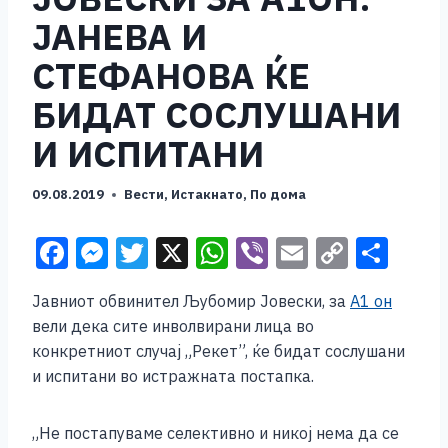
ЈАНЕВА И
СТЕФАНОВА ЌЕ
БИДАТ СОСЛУШАНИ
И ИСПИТАНИ
09.08.2019
Вести
,
Истакнато
,
По дома
F
M
T
X
W
Vi
E
C
S
a
e
wi
h
b
m
o
h
Јавниот обвинител Љубомир Јовески, за
А1 он
c
ss
tt
at
er
ai
p
ar
вели дека сите инволвирани лица во
e
e
er
s
l
y
e
конкретниот случај „Рекет”, ќе бидат сослушани
b
n
A
Li
и испитани во истражната постапка.
o
g
p
n
„Не постапуваме селективно и никој нема да се
o
er
p
k