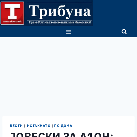
Skip
to
content
ВЕСТИ
|
ИСТАКНАТО
|
ПО ДОМА
ЈОВЕСКИ ЗА А1ОН: