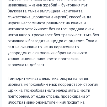
извисяващ жизнен жребий – бунтовния път.
Звуковата тъкан въплъщава наситената
мъжествена „пролетна енергия“, способна да
изрази несломимата решимост на юнака и
неговата устойчивост без патос; предава онзи
негов напор, трескавост без трагичност, тъга без
отчаяние и благодатна щедра сърцатост. Това е
лад на очакването, не на поражението,
успореден със символния образ на синьото
жално-напевно пиле, което прогласява
героичната доблест.
Темпоритмичната пластика рисува напетия,
изопнат, непоколебим мъж посредством строгия
щрих на тяснообхватната мелодията с чести
повторения, от една страна, провокирани от
илюстративно-ономатопеичния похват на