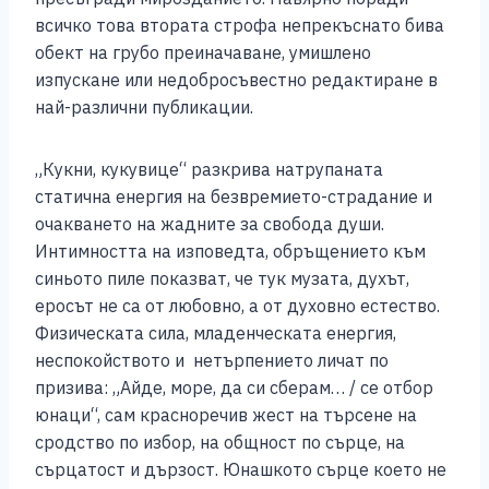
всичко това втората строфа непрекъснато бива
обект на грубо преиначаване, умишлено
изпускане или недобросъвестно редактиране в
най-различни публикации.
„Кукни, кукувице“ разкрива натрупаната
статична енергия на безвремието-страдание и
очакването на жадните за свобода души.
Интимността на изповедта, обръщението към
синьото пиле показват, че тук музата, духът,
еросът не са от любовно, а от духовно естество.
Физическата сила, младенческата енергия,
неспокойството и нетърпението личат по
призива: „Айде, море, да си сберам… / се отбор
юнаци“, сам красноречив жест на търсене на
сродство по избор, на общност по сърце, на
сърцатост и дързост. Юнашкото сърце което не