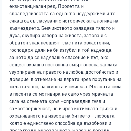
екзистенциален ред. Пролетта и
справедливостта са еднакво неудържими и те
сякаш са съгласувани с историческата логика на
възмездието. Безчинството овладява тялото и
духа, окупира извора на живота, затова и с
обратен знак пеещият глас пита овластения,
господаря, дали не би изгубил и той надежда,
защото да се надяваш е спасение и път, ако
съществуваш в постоянна смъртоносна заплаха,
узурпиране на правото на любов, достойнство и
доверие, в отнемане на вярата чрез поругание на
жената-лоно, на живота и смисъла. Мъжката сила
в песента се мотивира не само чрез мрачната
сила на огнената кръв –справедлив гняв и
самоотверженост, но и чрез интимната грижа и
охраняването на извора на битието – любовта,
която е единствено способна да възобнови и
пресъгради мирозданието. Навярно поради