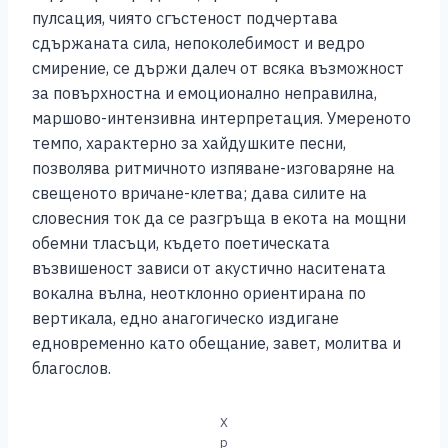
пулсация, чиято сгъстеност подчертава
сдържаната сила, непоколебимост и ведро
смирение, се държи далеч от всяка възможност
за повърхностна и емоционално неправилна,
маршово-интензивна интерпретация. Умереното
темпо, характерно за хайдушките песни,
позволява ритмичното изпяване-изговаряне на
свещеното вричане-клетва; дава силите на
словесния ток да се разгръща в екота на мощни
обемни тласъци, където поетическата
възвишеност зависи от акустично наситената
вокална вълна, неотклонно ориентирана по
вертикала, едно анагогическо издигане
едновременно като обещание, завет, молитва и
благослов.
Х
р