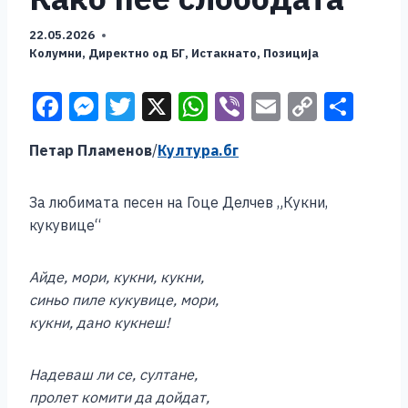
22.05.2026
Колумни
,
Директно од БГ
,
Истакнато
,
Позиција
F
M
T
X
W
Vi
E
C
S
a
e
wi
h
b
m
o
h
Петар Пламенов
/
Култура.бг
c
ss
tt
at
er
ai
p
ar
e
e
er
s
l
y
e
За любимата песен на Гоце Делчев „Кукни,
b
n
A
Li
кукувице“
o
g
p
n
o
er
p
k
Айде, мори, кукни, кукни,
синьо пиле кукувице, мори,
k
кукни, дано кукнеш!
Надеваш ли се, султане,
пролет комити да дойдат,