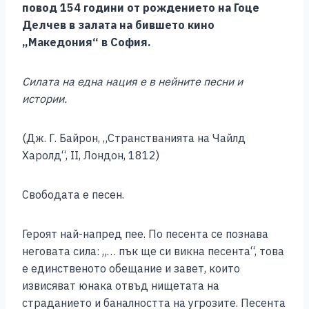
повод
154
години от
рожд
ението на
Гоце
Делчев
в залата на бившето кино
„Македония“ в София.
Силата на една нация е в нейните песни и
истории.
(Дж. Г. Байрон, „Странстванията на Чайлд
Харолд“, II, Лондон, 1812)
Свободата е песен.
Героят най-напред пее. По песента се познава
неговата сила: „… пък ще си викна песента“, това
е единственото обещание и завет, които
извисяват юнака отвъд нищетата на
страданието и баналността на угрозите. Песента