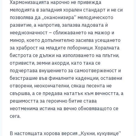
Хармонизацията нарочно не привежда
мелодията в западния хорален стандарт и не си
позволява да „оканонизира“ мелодическото
развитие, а напротив, запазва ладовата ѝ
нееднозначност – сближаването на мажор и
минор, което допълнително засилва усещането
за храброст на младите поборници. Хоралната
бистрота се дължи на използването на плътни,
отривисти, земни акорди, като така се
подчертава внушението за самоотверженост и
безстрашие във финалните каденции, оставени
отворени, неокончателни, сякаш песента не
свършва, а се предава нататък към вечността, а
решимостта за героично битие става
неотменима истина на вечно обновяващото се
сега.
В настоящата хорова версия „Кукни, кукувице“