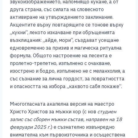
звукоизображението, напомнящо кукане, а от
друга страна, със силата на словесното
активиране на утвърждението заклинание.
Акцентите върху повтарящите се тонове върху
„кукни“, лекото изкачване при обръщенията
възклицания: „айде, мори“, създават усещане
едновременно за призив и магическа ритуална
формула. Общото настроение на песента е
пролетно-трепетно, изпълнено с очакване,
изострено и бодро, изпълнено не с меланхолия, а
със съзнание за лична гордост, за повратността
и опасността на избора „каквото сабя покаже“.
Многогласната акапелна версия на маестро
Христо Христов за мъжки хор (с нов
студиен
запис със сборен мъжки състав, направен на 18
февруари 2025 г.
) е съзнателно извънредно
внимателна към първоизточника и осъществена