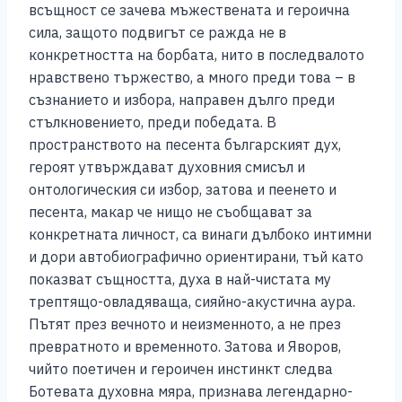
всъщност се зачева мъжествената и героична
сила, защото подвигът се ражда не в
конкретността на борбата, нито в последвалото
нравствено тържество, а много преди това – в
съзнанието и избора, направен дълго преди
стълкновението, преди победата. В
пространството на песента българският дух,
героят утвърждават духовния смисъл и
онтологическия си избор, затова и пеенето и
песента, макар че нищо не съобщават за
конкретната личност, са винаги дълбоко интимни
и дори автобиографично ориентирани, тъй като
показват същността, духа в най-чистата му
трептящо-овладяваща, сияйно-акустична аура.
Пътят през вечното и неизменното, а не през
превратното и временното. Затова и Яворов,
чийто поетичен и героичен инстинкт следва
Ботевата духовна мяра, признава легендарно-