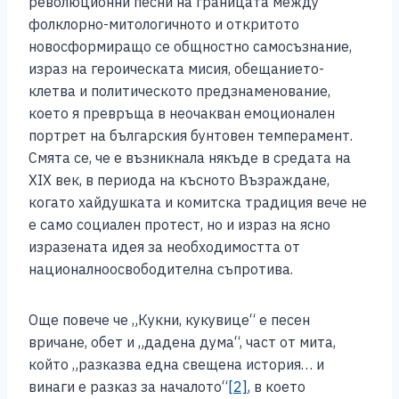
революционни песни на границата между
фолклорно-митологичното и откритото
новосформиращо се общностно самосъзнание,
израз на героическата мисия, обещанието-
клетва и политическото предзнаменование,
което я превръща в неочакван емоционален
портрет на българския бунтовен темперамент.
Смята се, че е възникнала някъде в средата на
XIX век, в периода на късното Възраждане,
когато хайдушката и комитска традиция вече не
е само социален протест, но и израз на ясно
изразената идея за необходимостта от
националноосвободителна съпротива.
Още повече че „Кукни, кукувице“ е песен
вричане, обет и „дадена дума“, част от мита,
който „разказва една свещена история… и
винаги е разказ за началото“
[2]
, в което