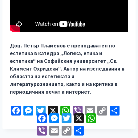
Доц. Петър Пламенов е преподавател по
естетика в катедра „Логика, етика и
естетика“ на Софийския университет „Св.
Климент Охридски“. Автор на изследвания в
областта на естетиката и
литературознанието, както и на критика в
периодичния печат и интернет.
F
M
T
X
W
Vi
E
C
S
Facebook
Messenger
Twitter
X
WhatsApp
a
e
wi
h
b
m
o
h
c
ss
tt
at
er
ai
p
ar
Viber
Email
Copy
Share
Link