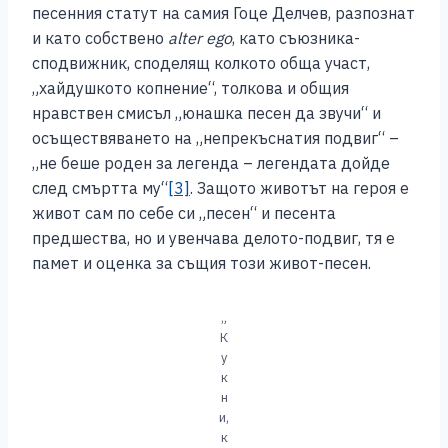
песенния статут на самия Гоце Делчев, разпознат
и като собствено
alter ego
, като съюзника-
сподвижник, споделящ колкото обща участ,
„хайдушкото копнение“, толкова и общия
нравствен смисъл „юнашка песен да звучи“ и
осъществяването на „непрекъснатия подвиг“ –
„не беше роден за легенда – легендата дойде
след смъртта му“
[3]
. Защото животът на героя е
живот сам по себе си „песен“ и песента
предшества, но и увенчава делото-подвиг, тя е
памет и оценка за същия този живот-песен.
„
К
у
к
н
и,
к