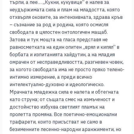
търпи, а пее… „Кукни, кукувице“ е напев за
неудържимата сила и плам на младостта, която
отхвърля оковите, за интензивната, здрава кръв
– съзнание за род и родина, която осмисля
свободата в цялостен онтологичен мащаб.
Затова и тук мощта на гласа представя не
равносметката на един опитен „врял и кипял“ в
борбата и изпитанията хайдутин, а на младия
омрачен от несправедливостта, разгневен човек,
за когото свободата има не просто пряко телено-
интимно измерение, а преди всичко
интелектуално-духовно и идеологическо.
Мрачната младежка сила е напета и обтегната
като струна; от същата смес на измъченост и
достойнство избухва светлият пламък на
пролетта промяна. Все поетично-емоционални
трафарети, които присъстват не само в
безименните песенно-народни аранжименти, но