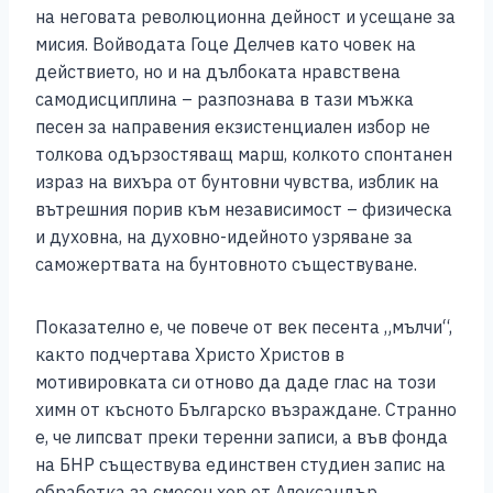
на неговата революционна дейност и усещане за
мисия. Войводата Гоце Делчев като човек на
действието, но и на дълбоката нравствена
самодисциплина – разпознава в тази мъжка
песен за направения екзистенциален избор не
толкова одързостяващ марш, колкото спонтанен
израз на вихъра от бунтовни чувства, изблик на
вътрешния порив към независимост – физическа
и духовна, на духовно-идейното узряване за
саможертвата на бунтовното съществуване.
Показателно е, че повече от век песента „мълчи“,
както подчертава Христо Христов в
мотивировката си отново да даде глас на този
химн от късното Българско възраждане. Странно
е, че липсват преки теренни записи, а във фонда
на БНР съществува единствен студиен запис на
обработка за смесен хор от Александър