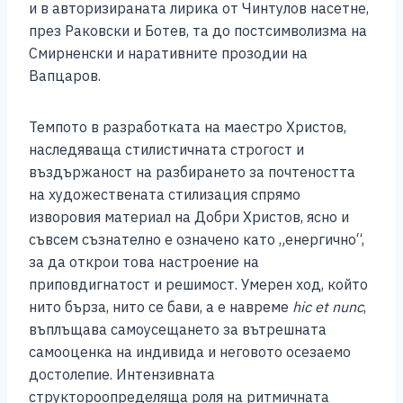
и в авторизираната лирика от Чинтулов насетне,
през Раковски и Ботев, та до постсимволизма на
Смирненски и наративните прозодии на
Вапцаров.
Темпото в разработката на маестро Христов,
наследяваща стилистичната строгост и
въздържаност на разбирането за почтеността
на художествената стилизация спрямо
изворовия материал на Добри Христов, ясно и
съвсем съзнателно е означено като „енергично“,
за да открои това настроение на
приповдигнатост и решимост. Умерен ход, който
нито бърза, нито се бави, а е навреме
hic
et
nunc
,
въплъщава самоусещането за вътрешната
самооценка на индивида и неговото осезаемо
достолепие. Интензивната
структороопределяща роля на ритмичната