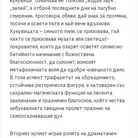
кукувице“ означава не толкова „издай звук“,
„запей“, а отброй последните дни на пагубно
смирение, проговори, обяви, дай знак за промяна,
посочи и освети пътя и най-вече вдъхнови.
Кукувицата – синьото пиле, се призовава, тъй
както се призовава музата или светецът-
покровител, които да озарят-осветят словесно-
битийното начинание с божествена
благосклонност, да склонят, измолят
метафизичната воля да одобри човешкото дело.
В този аспект трафаретът на обръщението,
устойчива риторическа фигура, е натоварен със
сакрално-магическата функция на песента
заклинание и празничен благослов, който чества
небуквалната свещена пролет-празник на
самоосъзнаващия дух.
Вторият куплет играе ролята на драматичен