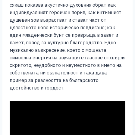
сякаш показва акустично-духовния обрат как
индивидуалният героичен порив, как интимният
душевен зов възрастват и стават част от
цялостното ново историческо повдигане; как
един младенчески бунт се превръща в завет и
памет, повод за културно благородство. Едно
музикално възкресение, което с мощната
символна енергия на звучащите гласове отхвърля
скритото, неудобното и неуместното в името на
собствената ни съзнателност и така дава
пример за реалността на българското
достойнство и гордост.