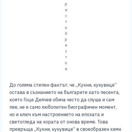
р
и
с
т
о
Х
р
и
с
т
о
в
До голяма степен фактът, че „Кукни, кукувице“
остава в съзнанието на българите като песента,
която Гоце Делчев обича често да слуша и сам
пее, не е само любопитен биографичен момент,
но и ключ към настроението на епохата и
светогледа на хората от онова време. Това
превръща „Кукни, кукувице“ в своеобразен химн