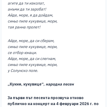
агите да ти изколат,
анъми да ти заробат!
Айде, море, я да дойдам,
синьо пиле кукувице, мори,
тая ранна пролет!
Айде, море, да си сберам,
синьо пиле кукувице, мори,
се отбор юнаци.
Айде, море, да си слегнам,
синьо пиле кукувице, мори,
у Солунско поле.
„Кукни, кукувице“,
народна песен
За първи път песента прозвуча отново
публично на концерт на
4 февруари
2026 г. по