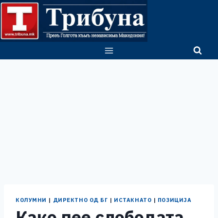
Skip
to
content
КОЛУМНИ
|
ДИРЕКТНО ОД БГ
|
ИСТАКНАТО
|
ПОЗИЦИЈА
Како пее слободата