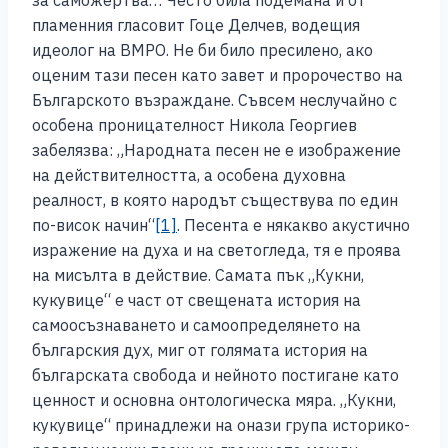
за саможертва… Често била подемана и от
пламенния гласовит Гоце Делчев, водещия
идеолог на ВМРО. Не би било пресилено, ако
оценим тази песен като завет и пророчество на
Българското възраждане. Съвсем неслучайно с
особена проницателност Никола Георгиев
забелязва: „Народната песен не е изображение
на действителността, а особена духовна
реалност, в която народът съществува по един
по-висок начин“
[1]
. Песента е някакво акустично
изражение на духа и на светогледа, тя е проява
на мисълта в действие. Самата пък „Кукни,
кукувице“ е част от свещената история на
самоосъзнаването и самоопределянето на
българския дух, миг от голямата история на
българската свобода и нейното постигане като
ценност и основна онтологическа мяра. „Кукни,
кукувице“ принадлежи на онази група историко-