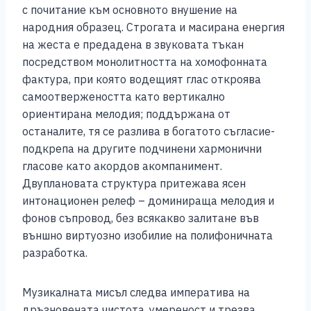
с почитание към основното внушение на
народния образец. Строгата и масирана енергия
на жеста е предадена в звуковата тъкан
посредством монолитността на хомофонната
фактура, при която водещият глас откроява
самоотвержеността като вертикално
ориентирана мелодия; поддържана от
останалите, тя се разлива в богатото съгласие-
подкрепа на другите подчинени хармонични
гласове като акордов акомпанимент.
Двуплановата структура притежава ясен
интонационен релеф – доминираща мелодия и
фонов съпровод, без всякакво залитане във
външно виртуозно изобилие на полифоничната
разработка.
Музикалната мисъл следва императива на
дръзновената чистота, умереност и трезва