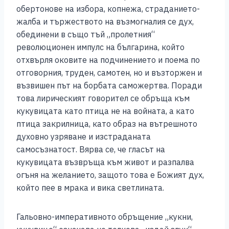
обертонове на избора, копнежа, страданието-
жалба и тържеството на възмогналия се дух,
обединени в също тъй „пролетния“
революционен импулс на българина, който
отхвърля оковите на подчинението и поема по
отговорния, труден, самотен, но и възторжен и
възвишен път на борбата саможертва. Поради
това лирическият говорител се обръща към
кукувицата като птица не на войната, а като
птица закрилница, като образ на вътрешното
духовно узряване и изстраданата
самосъзнатост. Вярва се, че гласът на
кукувицата възвръща към живот и разпалва
огъня на желанието, защото това е Божият дух,
който пее в мрака и вика светлината.
Гальовно-императивното обръщение „кукни,