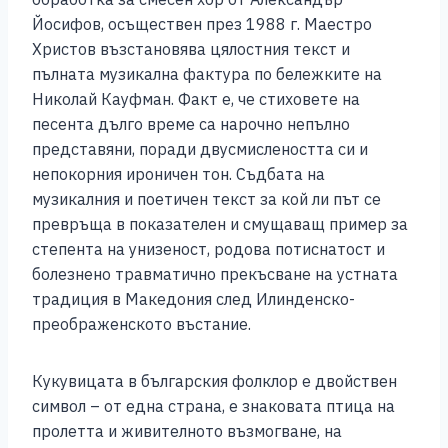
Йосифов, осъществен през 1988 г. Маестро
Христов възстановява цялостния текст и
пълната музикална фактура по бележките на
Николай Кауфман. Факт е, че стиховете на
песента дълго време са нарочно непълно
представяни, поради двусмислеността си и
непокорния ироничен тон. Съдбата на
музикалния и поетичен текст за кой ли път се
превръща в показателен и смущаващ пример за
степента на унизеност, родова потиснатост и
болезнено травматично прекъсване на устната
традиция в Македония след Илинденско-
преображенското въстание.
Кукувицата в българския фолклор е двойствен
символ – от една страна, е знаковата птица на
пролетта и живителното възмогване, на