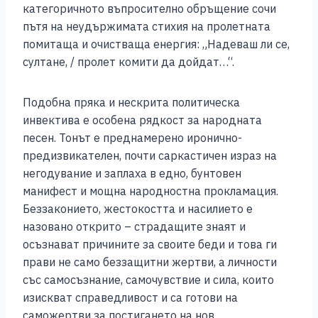
категоричното въпросително обръщение сочи
пътя на неудържимата стихия на пролетната
помитаща и очистваща енергия: „Надеваш ли се,
султане, / пролет комити да дойдат…“.
Подобна пряка и нескрита политическа
инвектива е особена рядкост за народната
песен. Тонът е преднамерено иронично-
предизвикателен, почти саркастичен израз на
негодувание и заплаха в едно, бунтовен
манифест и мощна народностна прокламация.
Беззаконието, жестокостта и насилието е
назовано открито – страдащите знаят и
осъзнават причините за своите беди и това ги
прави не само беззащитни жертви, а личности
със самосъзнание, самочувствие и сила, които
изискват справедливост и са готови на
саможертви за постигането на нов