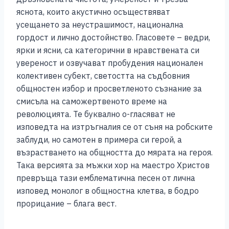
яснота, които акустично осъществяват
усещането за неустрашимост, национална
гордост и лично достойнство. Гласовете – ведри,
ярки и ясни, са категорични в нравствената си
увереност и озвучават пробудения национален
колективен субект, светостта на съдбовния
общностен избор и просветленото съзнание за
смисъла на саможертвеното време на
революцията. Те буквално о-гласяват не
изповедта на изтръгналия се от съня на робските
заблуди, но самотен в примера си герой, а
възрастването на общността до мярата на героя.
Така версията за мъжки хор на маестро Христов
превръща тази емблематична песен от лична
изповед монолог в общностна клетва, в бодро
прорицание – блага вест.