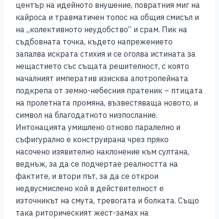
център на идейното внушение, повратния миг на
кайроса и травматичен топос на общия смисъл и
на „колективното неудобство“ и срам. Пик на
съдбовната точка, където напрежението
запалва искрата стихия и се оголва истината за
нещастието със същата решителност, с която
началният императив изисква апотропейната
подкрепа от земно-небесния пратеник – птицата
на пролетната промяна, възвестяваща новото, и
символ на благодатното низпослание.
Интонацията умишлено отново паралелно и
съфигурално е конструирана чрез пряко
насочено изявително наклонение към султана,
веднъж, за да се подчертае реалността на
фактите, и втори път, за да се открои
недвусмислено кой в действителност е
източникът на смута, тревогата и болката. Също
така риторическият жест-замах на