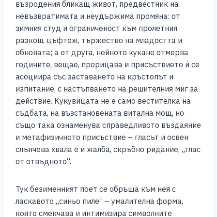
възродения бликащ живот, предвестник на
невъзвратимата и неудържима промяна: от
зимния студ и ограниченост към пролетния
разкош, цъфтеж, тържество на младостта и
обновата; а от друга, нейното кукане отмерва
годините, вещае, прорицава и присъствието ѝ се
асоциира със заставането на кръстопът и
изпитание, с настъпването на решителния миг за
действие. Кукувицата не е само вестителка на
съдбата, на възстановената витална мощ, но
също така ознаменува справедливото въздаяние
и метафизичното присъствие – гласът ѝ освен
слънчева хвала е и жалба, скръбно ридание, „глас
от отвъдното“.
Тук безименният поет се обръща към нея с
ласкавото „синьо пиле“ – умалителна форма,
която смекчава и интимизира символните