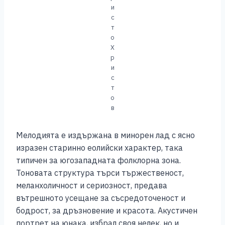
и
с
т
о
Х
р
и
с
т
о
в
Мелодията е издържана в минорен лад с ясно
изразен старинно еолийски характер, така
типичен за югозападната фолклорна зона.
Тоновата структура търси тържественост,
меланхоличност и сериозност, предава
вътрешното усещане за съсредоточеност и
бодрост, за дръзновение и красота. Акустичен
портрет на юнака, избрал своя нелек, но и