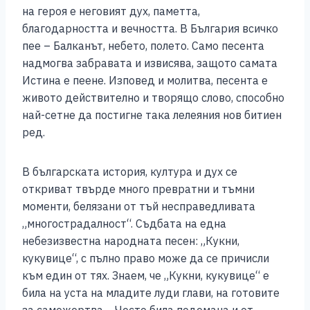
на героя е неговият дух, паметта,
благодарността и вечността. В България всичко
пее – Балканът, небето, полето. Само песента
надмогва забравата и извисява, защото самата
Истина е пеене. Изповед и молитва, песента е
живото действително и творящо слово, способно
най-сетне да постигне така лелеяния нов битиен
ред.
В българската история, култура и дух се
откриват твърде много превратни и тъмни
моменти, белязани от тъй несправедливата
„многострадалност“. Съдбата на една
небезизвестна народната песен: „Кукни,
кукувице“, с пълно право може да се причисли
към един от тях. Знаем, че „Кукни, кукувице“ е
била на уста на младите луди глави, на готовите