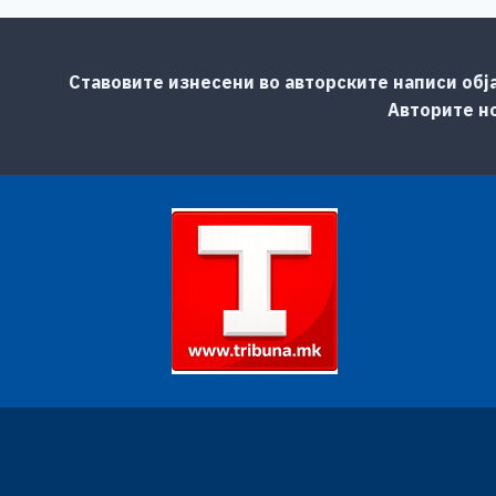
Ставовите изнесени во авторските написи обј
Авторите но