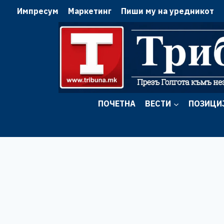
Skip
Импресум
Маркетинг
Пиши му на уредникот
to
content
ПОЧЕТНА
ВЕСТИ
ПОЗИЦИ