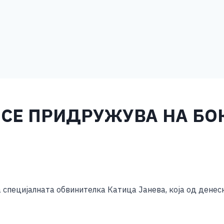
 СЕ ПРИДРУЖУВА НА БО
S
h
специјалната обвинителка Катица Јанева, која од денеска
ar
e