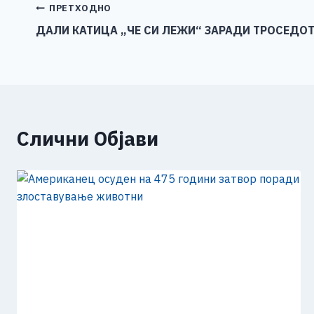
b
n
A
Li
Навигација
ПРЕТХОДНО
o
g
p
n
ДАЛИ КАТИЦА „ЧЕ СИ ЛЕЖИ“ ЗАРАДИ ТРОСЕДОТ
на
o
er
p
k
напис
k
Слични Објави