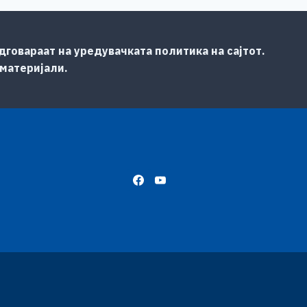
говараат на уредувачката политика на сајтот.
 материјали.