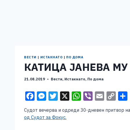
ВЕСТИ
|
ИСТАКНАТО
|
ПО ДОМА
КАТИЦА ЈАНЕВА МУ
21.08.2019
Вести
,
Истакнато
,
По дома
F
M
T
X
W
Vi
E
C
a
e
wi
h
b
m
o
Судот вечерва и одреди 30-дневен притвор на 
c
ss
tt
at
er
ai
p
од Судот за Фокус.
e
e
er
s
l
y