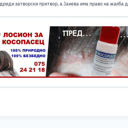
дреди затворски притвор, а Јанева има право на жалба д
S
h
ar
e